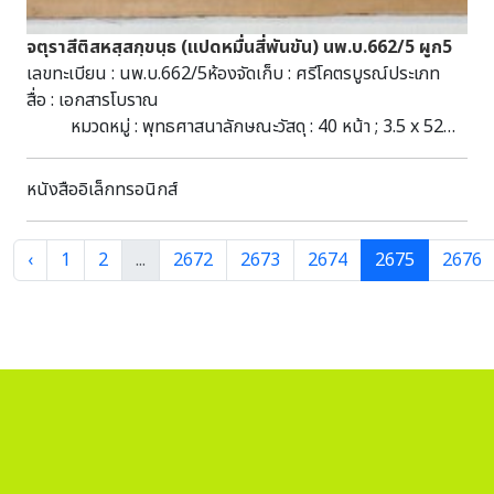
จตุราสีติสหสฺสกฺขนฺธ (แปดหมื่นสี่พันขัน) นพ.บ.662/5 ผูก5
เลขทะเบียน : นพ.บ.662/5ห้องจัดเก็บ : ศรีโคตรบูรณ์ประเภท
สื่อ : เอกสารโบราณ
หมวดหมู่ : พุทธศาสนาลักษณะวัสดุ : 40 หน้า ; 3.5 x 52
ซ.ม. : รักทึบ-ลานดิบ-ล่องรัก ; ไม่มีไม้ประกับชื่อชุด : มัดที่ 213
(165-173) ผูก 5 (2568)หัวเรื่อง : แปดหมื่นสี่พันขัน--เอกสาร
หนังสืออิเล็กทรอนิกส์
โบราณ คัมภีร์ใบลาน พุทธศาสนาอักษร : ธรรม
อีสานภาษา : ธรรมอีสานบทคัดย่อ : มีเนื้อหาเกี่ยวกับพุทธศาสนา
สามารถสืบค้นได้ที่ห้องศรีโคตรบูรณ์ หอสมุดแห่งชาติ
‹
1
2
...
2672
2673
2674
2675
2676
เฉลิมพระเกียรติ สมเด็จพระนางเจ้าสิริกิติ์ พระบรมราชินีนาถ
นครพนม