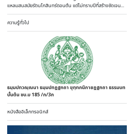
แหลมสนสมัยรัตนโกสินทร์ตอนต้น แต่ไม่ทราบปีที่สร้างชัดเจน
แต่จากรูปแบบของสถาปัตยกรรมสันนิษฐานว่าคงจะสร้างขึ้นใน
สมัยรัตนโกสินทร์ตอนต้น ชาวบ้านเรียกวัดนี้ว่า “วัดตก” ได้รับ
ความรู้ทั่วไป
พระราชทานวิสุงคามสีมาเมื่อ พ.ศ.๒๔๐๐ ในแจ้งความกระทรวง
ธรรมการแผนกกรมมณฑล รศ. ๑๒๕ ( พ.ศ. ๒๔๔๐) บันทึกไว้ว่า
พระครูนวน วัดภูผาเบิกเป็นเจ้าคณะแขวงในอำเภอเมือง และเป็น
หนึ่งในห้าวัดที่มีการเล่าเรียนภาษามคธ โบราณสถานที่สำคัญ
ภายในวัด คือ อุโบสถและกุฏิ ซึ่งแสดงฝีมือช่างพื้นถิ่นภาคใต้
กรมศิลปากรได้ประกาศขึ้นทะเบียนโบราณสถานวัดภูผาเบิก โดย
เป็นส่วนหนึ่งของโบราณสถานเมืองสงขลาเก่า ในราชกิจจานุ
เบกษาเล่ม ๑๐๙ ตอนที่ ๑๑๙ วันที่ ๑๗ กันยายน ๒๕๓๕ Wat
Phu Pha Boek Located at the foothill in Hua
ธมฺมปทวณฺณนา ธมฺมปทฎฐกถา ขุทฺทกนิกายฎฐกถา ธรรมบท
Khao Subdistrict of Singhanakhon district, Wat Phu
บั้นต้น ชบ.บ 185 /ก/3ก
Pha Boek is one of the four important temples of the
old town Songkhla in the early Rattanakosin period.
หนังสืออิเล็กทรอนิกส์
The exact year in which the temple was built is
unknown, but it can be assumed from the
architectural style that it was probably built in the