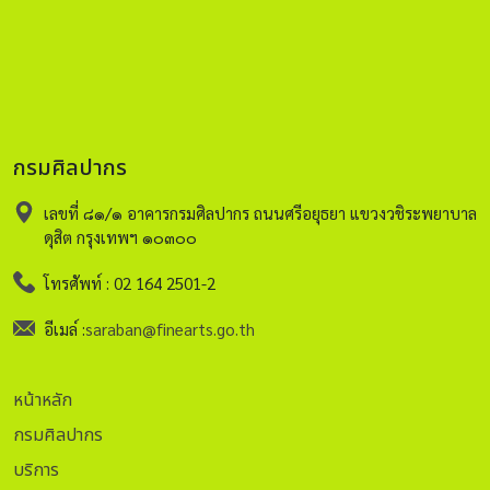
กรมศิลปากร
เลขที่ ๘๑/๑ อาคารกรมศิลปากร ถนนศรีอยุธยา แขวงวชิระพยาบาล
ดุสิต กรุงเทพฯ ๑๐๓๐๐
โทรศัพท์ : 02 164 2501-2
อีเมล์ :
saraban@finearts.go.th
หน้าหลัก
กรมศิลปากร
บริการ