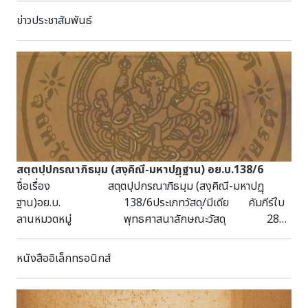
Paint เติมสีสันให้แก้วสไตล์ซัมเมอร์ ออกแบบและสร้างสรรค์แก้ว
ข่าวประชาสัมพันธ์
ดื่มน้ำหลากสีสันในแบบของตัวเอง ระหว่างวันที่ 1 - 15
พฤษภาคม 2568 ฟรี ไม่เสียค่าใช้จ่ายในการเข้าร่วมกิจกรรม
สามารถติดต่อขอรับอุปกรณ์ได้ที่ห้องบริการเด็กและเยาวชน
หอสมุดแห่งชาติจังหวัดสุพรรณบุรี เฉลิมพระเกียรติ สอบถามเพิ่ม
เติม โทร. 035 535 343 หรือทาง Facebook หอสมุดแห่งชาติ
จังหวัดสุพรรณบุรี เฉลิมพระเกียรติ
https://www.facebook.com/NationalLibraryofSuphanbur
สตฺตปฺปกรณาภิธมฺม (สงฺคิณี-มหาปฏฺฐาน) อย.บ.138/6
ชื่อเรื่อง สตฺตปฺปกรณาภิธมฺม (สงฺคิณี-มหาปฏฺ
ฐาน)อย.บ. 138/6ประเภทวัสดุ/มีเดีย คัมภีร์ใบ
ลานหมวดหมู่ พุทธศาสนาลักษณะวัสดุ 28
หน้า กว้าง 4.9 ซม. ยาว 55.2 ซม.หัวเรื่อง พระ
อภิธรรมปิฎก พระยมกบทคัดย่อ/บันทึก
หนังสืออิเล็กทรอนิกส์
เป็นคัมภีร์ใบลาน ฉบับล่องชาด ไม้ประกับธรรมดา ได้รับจาก
จ.พระนครศรีอยุธยา