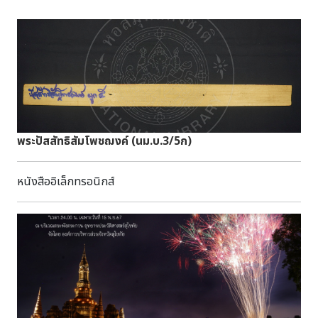
พระปัสสัทธิสัมโพชฌงค์ (นม.บ.3/5ก)
หนังสืออิเล็กทรอนิกส์