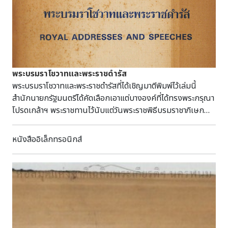
พระบรมราโชวาทและพระราชดำรัส
พระบรมราโชวาทและพระราชดำรัสที่ได้เชิญมาตีพิมพ์ไว้เล่มนี้
สำนักนายกรัฐมนตรีได้คัดเลือกเอาแต่บางองค์ที่ได้ทรงพระกรุณา
โปรดเกล้าฯ พระราชทานไว้นับแต่วันพระราชพิธีบรมราชาภิเษก
จนถึง พ.ศ. ๒๕๑๘ ซึ่งล้วนเป็นประโยชน์ทั้งแก่ผู้มีหน้าที่ในการ
บริหารราชการบ้านเมืองและแก่ประชาชนทั่วไปบรรณานุกรม
หนังสืออิเล็กทรอนิกส์
พระบรมราโชวาทและพระราชดำรัส. กรุงเทพฯ: สำนักนายก
รัฐมนตรี, ๒๕๑๘.