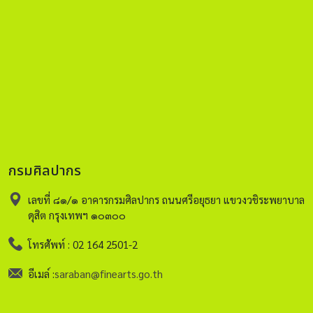
กรมศิลปากร
เลขที่ ๘๑/๑ อาคารกรมศิลปากร ถนนศรีอยุธยา แขวงวชิระพยาบาล
ดุสิต กรุงเทพฯ ๑๐๓๐๐
โทรศัพท์ : 02 164 2501-2
อีเมล์ :
saraban@finearts.go.th