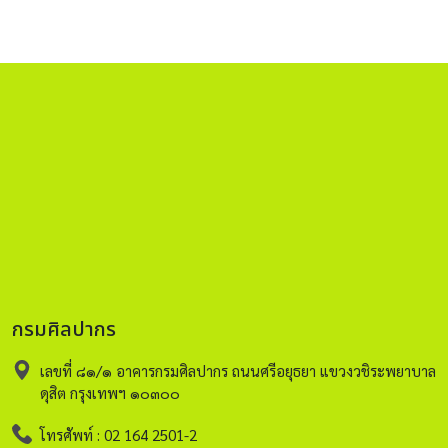
กรมศิลปากร
เลขที่ ๘๑/๑ อาคารกรมศิลปากร ถนนศรีอยุธยา แขวงวชิระพยาบาล
ดุสิต กรุงเทพฯ ๑๐๓๐๐
โทรศัพท์ : 02 164 2501-2