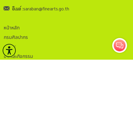
อีเมล์ :
saraban@finearts.go.th
หน้าหลัก
กรมศิลปากร
บริการ
ข่าวและกิจกรรม
คลังวิชาการ
กฏระเบียบ
ติดต่อ
ITA.
ธรรมาภิบาลข้อมูล
Sitemap
กรอกอีเมลเพื่อรับข่าวสาร