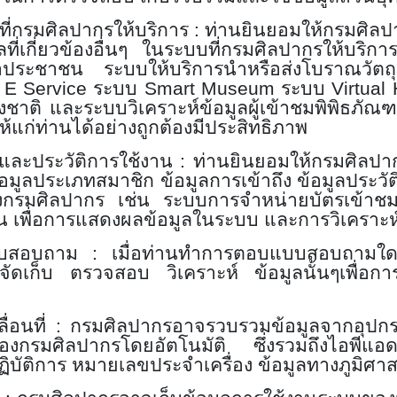
ลที่กรมศิลปากรให้บริการ
:
ท่านยินยอมให้กรมศิลปา
ูลที่เกี่ยวข้องอื่นๆ ในระบบที่กรมศิลปากรให้บริ
่อประชาชน ระบบให้บริการนำหรือส่งโบราณวัต
บ
E Service
ระบบ
Smart Museum
ระบบ
Virtual 
ชาติ และระบบวิเคราะห์ข้อมูลผู้เข้าชมพิพิธภั
แก่ท่านได้อย่างถูกต้องมีประสิทธิภาพ
นและประวัติการใช้งาน
:
ท่านยินยอมให้กรมศิลป
้อมูลประเภทสมาชิก ข้อมูลการเข้าถึง ข้อมูลประวัต
ของกรมศิลปากร เช่น ระบบการจำหน่ายบัตรเข้า
น เพื่อการแสดงผลข้อมูลในระบบ และการวิเคราะ
แบบสอบถาม
:
เมื่อท่านทำการตอบแบบสอบถามใดๆ
เก็บ ตรวจสอบ วิเคราะห์ ข้อมูลนั้นๆเพื่อการส่ง
ื่อนที่
:
กรมศิลปากรอาจรวบรวมข้อมูลจากอุปกรณ์ส
ร์ของกรมศิลปากรโดยอัตโนมัติ ซึ่งรวมถึงไอพี
ิบัติการ หมายเลขประจำเครื่อง ข้อมูลทางภูมิศาสตร์