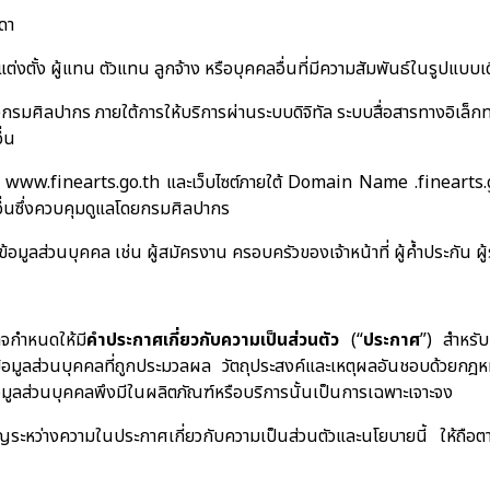
มดา
แต่งตั้ง ผู้แทน ตัวแทน ลูกจ้าง หรือบุคคลอื่นที่มีความสัมพันธ์ในรูปแบ
นของกรมศิลปากร ภายใต้การให้บริการผ่านระบบดิจิทัล ระบบสื่อสารทางอิเล็
ื่น
ร
www.finearts.go.th
และเว็บไซต์ภายใต้
Domain Name .finearts.
อื่นซึ่งควบคุมดูแลโดยกรมศิลปากร
้อมูลส่วนบุคคล เช่น ผู้สมัครงาน ครอบครัวของเจ้าหน้าที่ ผู้ค้ำประกัน 
จกำหนดให้มี
คำประกาศเกี่ยวกับความเป็นส่วนตัว
(“
ประกาศ
”) สำหรับ
บถึงข้อมูลส่วนบุคคลที่ถูกประมวลผล วัตถุประสงค์และเหตุผลอันชอบด้ว
้อมูลส่วนบุคคลพึงมีในผลิตภัณฑ์หรือบริการนั้นเป็นการเฉพาะเจาะจง
คัญระหว่างความในประกาศเกี่ยวกับความเป็นส่วนตัวและนโยบายนี้ ให้ถื