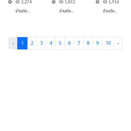
2,274
1,812
1,916
ทางบรรเลง
สู่วงดุริยางค์
แสดง ละครใน
ประกอบการ
สากล กรม
เรื่อง อิเหนา
อ่านต่อ...
อ่านต่อ...
อ่านต่อ...
แสดงละคร
ศิลปากร
พันทาง
‹
1
2
3
4
5
6
7
8
9
10
›