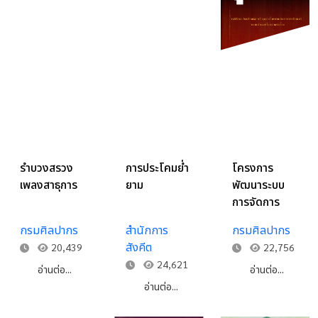
รำบวงสรวง
การประโคมย่ำ
โครงการ
เพลงสาธุการ
ยาม
พัฒนาระบบ
การจัดการ
องค์ความรู้
กรมศิลปากร
สำนักการ
กรมศิลปากร
ด้านการแสดง
สังคีต
20,439
22,756
นาฏศิลป์ไทย
24,621
ฉุยฉาย
อ่านต่อ...
อ่านต่อ...
อ่านต่อ...