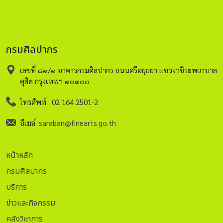
กรมศิลปากร
เลขที่ ๘๑/๑ อาคารกรมศิลปากร ถนนศรีอยุธยา แขวงวชิระพยาบาล
ดุสิต กรุงเทพฯ ๑๐๓๐๐
โทรศัพท์ : 02 164 2501-2
อีเมล์ :
saraban@finearts.go.th
หน้าหลัก
กรมศิลปากร
บริการ
ข่าวและกิจกรรม
คลังวิชาการ