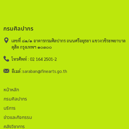
กรมศิลปากร
เลขที่ ๘๑/๑ อาคารกรมศิลปากร ถนนศรีอยุธยา แขวงวชิระพยาบาล
ดุสิต กรุงเทพฯ ๑๐๓๐๐
โทรศัพท์ : 02 164 2501-2
อีเมล์ :
saraban@finearts.go.th
หน้าหลัก
กรมศิลปากร
บริการ
ข่าวและกิจกรรม
คลังวิชาการ