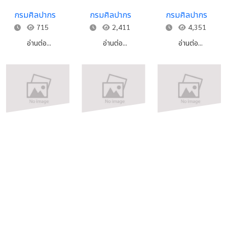
เก็บรวบรวม
แสดงโขน-
ไทยกรณีศึกษา
กรมศิลปากร
กรมศิลปากร
กรมศิลปากร
องค์ความรู้
ละคร ของ
โน้ตเพลงไทย
715
2,411
4,351
ทางบรรเลง
ปกรณ์ พร
พ.ศ.2479-
ประกอบการ
พิสุทธิ์
2483
อ่านต่อ...
อ่านต่อ...
อ่านต่อ...
แสดงละครใน
และละครนอก
ระหว่าง พ.ศ.
2493-2535