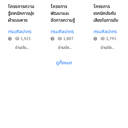
โครงการความ
โครงการ
โครงการ
รู้เทคนิคการนุ่ง
พัฒนาและ
เทคนิคบังคับ
ผ้าแบบหาง
จัดการความรู้
เสียงในการขับ
หงส์ ของนาง
เกี่ยวกับเทคนิค
ร้องเพลง
กรมศิลปากร
กรมศิลปากร
กรมศิลปากร
ฉวีวรรณ ชื่น
ด้านแสง เสียง
ประเภทการ
1,921
1,807
2,791
สำราญ
สำหรับการ
แสดงโอเปร่า
แสดงโขน-
ของครูนภา
อ่านต่อ...
อ่านต่อ...
อ่านต่อ...
ละคร ภายใน
หวังในธรรม
โรงละครแห่ง
ดูทั้งหมด
ชาติ