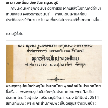
เขาสามเหลี่ยม จังหวัดกาญจนบุรี
ภาชนะดินเผายุคก่อนประวัติศาสตร์ จากแหล่งโบราณคดีถ้ำเขา
สามเหลี่ยม จังหวัดกาญจนบุรี ภาชนะดินเผายุคก่อน
ประวัติศาสตร์ จำนวน ๔ ใบ พบที่แหล่งโบราณคดีถ้ำเขาสามเหลี่ยม
ตำบลช่องสะเดา อำเภอเมืองกาญจนบุรี จังหวัดกาญจนบุรี เดิมจัด
แสดงและเก็บรักษาที่พิพิธภัณฑสถานแห่งชาติ อู่ทอง ปัจจุบัน
ความรู้ทั่วไป
เคลื่อนย้ายไปจัดแสดงที่พิพิธภัณฑสถานแห่งชาติ บ้านเก่า จังหวัด
กาญจนบุรี แหล่งโบราณคดีถ้ำเขาสามเหลี่ยมเป็นแหล่งฝังศพ
มนุษย์ยุคก่อนประวัติศาสตร์ พบโครงกระดูกมนุษย์ เครื่องประดับ
เครื่องมือเครื่องใช้และภาชนะดินเผาจำนวนมาก ภาชนะบางรูป
แบบมีความคล้ายคลึงกับภาชนะดินเผาที่พบจากการขุดค้นที่แหล่ง
โบราณคดีบ้านเก่า ตำบลบ้านเก่า อำเภอเมือง จังหวัดกาญจนบุรี
สันนิษฐานว่ามีอายุร่วมสมัยกัน กำหนดอายุในยุคก่อน
ประวัติศาสตร์ สมัยหินใหม่หรือสมัยสังคมเกษตรกรรม ประมาณ
๓,๐๐๐ – ๔,๐๐๐ ปีมาแล้ว ภาชนะดินเผาใบที่ ๑ ขนาดปาก
พระพุทธรูปสมัยต่างๆในประเทศไทย พุทธศิลปในประเทศไทย
กว้าง ๘.๔ เซนติเมตร สูง ๑๒ เซนติเมตร มีปากกลม ขอบปากผาย
ชื่อเรื่อง : พระพุทธรูปสมัยต่างๆในประเทศไทย พุทธศิลปใน
ออกเล็กน้อย ลำตัวโค้ง ลำตัวส่วนล่างมีสันแหลม ฐานทรงกรวย
ประเทศไทย ชื่อผู้แต่ง : บริบาลบุรีกัณฑ์, หลวง ปีที่พิมพ์ : 2514
สูง ภาชนะดินเผาใบที่ ๒ ขนาดปากกว้าง ๙.๒ เซนติเมตร สูง
สถานที่พิมพ์ : พระนคร สำนักพิมพ์ : เซ็นต์หลุยส์ จำนวนหน้า :
๑๒.๕ เซนติเมตร มีปากกลม ขอบปากผายออกเล็กน้อย คอทรง