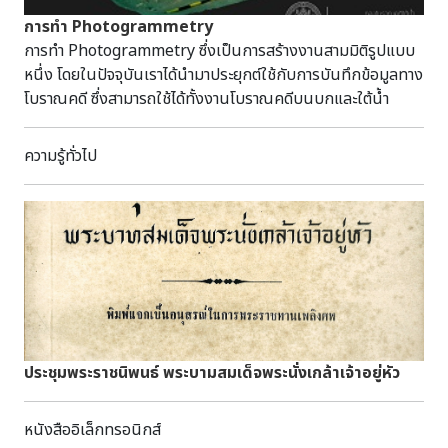
cemeteries in the Kanchanaburi province. Part one :
การทำ Photogrammetry
the archaeological material from the burials.
การทำ Photogrammetry ซึ่งเป็นการสร้างงานสามมิติรูปแบบ
Copenhagen : Munksgaard, 1967.
หนึ่ง โดยในปัจจุบันเราได้นำมาประยุกต์ใช้กับการบันทึกข้อมูลทาง
โบราณคดี ซึ่งสามารถใช้ได้ทั้งงานโบราณคดีบนบกและใต้น้ำ
ความรู้ทั่วไป
ประชุมพระราชนิพนธ์ พระบามสมเด็จพระนั่งเกล้าเจ้าอยู่หัว
หนังสืออิเล็กทรอนิกส์