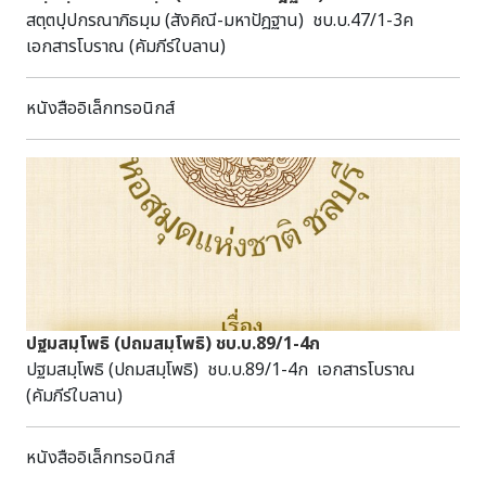
สตฺตปฺปกรณาภิธมฺม (สังคิณี-มหาปัฎฐาน) ชบ.บ.47/1-3ค
เอกสารโบราณ (คัมภีร์ใบลาน)
หนังสืออิเล็กทรอนิกส์
ปฐมสมฺโพธิ (ปถมสมฺโพธิ) ชบ.บ.89/1-4ก
ปฐมสมฺโพธิ (ปถมสมฺโพธิ) ชบ.บ.89/1-4ก เอกสารโบราณ
(คัมภีร์ใบลาน)
หนังสืออิเล็กทรอนิกส์