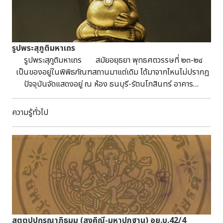
เอาไว้อย่างพิพิธภัณฑ์คนก็มักจะคิดถึงเรื่องผีที่มากับสิ่งของ ทว่า
วันนี้... เพจเราไม่ได้จะมาเล่าเรื่องผีให้ทุกคนฟัง แต่เราจะมาเล่าถึง
วัตถุที่คนเชื่อว่าไล่ผีได้!!! วัตถุชิ้นนั้นคือ “ขวานฟ้า” นั่นเอง เรา
มาทำความรู้จักขวานที่คนทั่วไปรู้จักกันก่อน ขวานฟ้า คือ หิน
รูปพระสุภูติมหาเถร
ขัดคมที่คนทั่วไปเชื่อว่าเป็นขวานที่ตกลงมาจากฟ้า บ้างก็มีตำนาน
รูปพระสุภูติมหาเถร สมัยอยุธยา พุทธศตวรรษที่ ๒๓-๒๔
ว่าขวานนี้เป็น “ขวานของรามสูร” ที่ไล่ขว้างนางเมฆลาที่กำลังล่อ
เป็นของอยู่ในพิพิธภัณฑสถานมาแต่เดิม ได้มาจากไหนไม่ปรากฏ
แก้ว แต่ขว้างเท่าไหร่ก็ไม่โดนเสียที ขวานเหล่านั้นก็ตกลงมายังพื้น
ปัจจุบันจัดแสดงอยู่ ณ ห้อง ธนบุรี-รัตนโกสินทร์ อาคาร
ดิน เหตุผลที่คนเชื่อเช่นนี้ก็เพราะว่าคนมักจะพบขวานฟ้าตรง
ประพาสพิพิธภัณฑ์ พิพิธภัณฑสถานแห่งชาติ พระนคร
บริเวณที่เกิดฟ้าผ่า เมื่อเป็นของที่ตกลงมาจากฟ้าคนยิ่งเชื่อว่าเป็น
ประติมากรรมรูปบุคคล เงยศีรษะขึ้น ใบหน้ากลม คิ้วโก่ง ดวงตา
ความรู้ทั่วไป
ของศักดิ์สิทธิ์ บ้างก็นำขวานฟ้าที่พบใส่พานตั้งบูชาบนหิ้งพระ บ้าง
เหลือบต่ำ จมูกใหญ่ ริมฝีปากหนา แสดงอาการยิ้มเล็กน้อย ใบหู
ก็นำไปพกติดตัว แม้แต่การนำเอาไปแช่ไว้ในโอ่งน้ำฝนแล้วนำน้ำ
ยาว รูปร่างอ้วนครองจีวรแบบห่มดอง*แสดงการคาดผ้ารัดอก มี
นั้นมาอุปโภคบริโภค หรือที่น่าตกใจที่สุด คือมีการสร้างขวานขึ้น
ท้องพลุ้ย มือซ้ายโอบหน้าท้อง ส่วนมือขวายกขึ้น (กิริยากวักเรียก
ใหม่ทำเป็นสร้อยคอ เพราะเชื่อว่าขวานฟ้าไล่สิ่งชั่วร้าย ภูตผีปีศาจ
ฝน) นั่งขัดสมาธิราบบนฐานบัว รูปแบบดังกล่าวจึงทำให้
หรือวิญญาณได้ ขณะเดียวกัน การศึกษาทางโบราณคดีเรา
ประติมากรรมพระสุภูติมีลักษณะบางประการคล้ายกับ
ก็ได้เริ่มมีองค์ความรู้เกี่ยวกับขวานฟ้าอย่างเป็นรูปธรรมเมื่อ
ประติมากรรมพระมหากัจจายนเถระ ประวัติของพระสุภูติ
ประมาณ 80 ปีก่อนนี้เอง เหตุเพราะนายแวน ฮีกเกอเร็น นัก
ปรากฏในคัมภีร์วิสุทธชนวิลาสินีอรรถกถา พระสุตตันตปิฎก ขุท
โบราณคดีชาวเนเธอร์แลนด์ที่ถูกจับเป็นเชลยศึกช่วงสงครามโลก
ทกนิกาย อปทาน กล่าวถึงประวัติพระสุภูติว่า ครั้งหนึ่งพระสุภูติ
ครั้งที่ 2 ได้พบเครื่องมือหินกะเทาะและขวานหินขัดในบริเวณริม
จาริกถึงกรุงราชคฤห์ พระเจ้าพิมพิสารได้อาราธนาให้พระสุภูติ
สตฺตปฺปกรณาภิธมฺม (สงฺคิณี-มหาปฏฺฐาน) อย.บ.42/4
แม่น้ำแควน้อย ตำบลบ้านเก่า จังหวัดกาญจนบุรี ขณะที่ถูกเกณฑ์