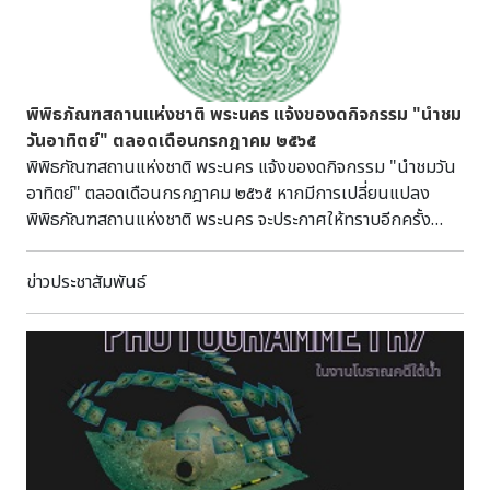
ประวัติศาสตร์ สุด แสงวิเชียร คณะแพทยศาสตร์ ศิริราชพยาบาล
นำไปจัดแสดง ณ พิพิธภัณฑสถานแห่งชาติ บ้านเก่า ทำให้ปัจจุบัน
พิพิธภัณฑสถานแห่งนี้เป็นแหล่งรวบรวมโบราณวัตถุใน
วัฒนธรรมบ้านเก่าที่ครบถ้วน และสมบูรณ์ที่สุด นอกจากนั้นยังมี
การขุดค้นและดำเนินงานทางโบราณคดีอย่างต่อเนื่อง สามารถ
พิพิธภัณฑสถานแห่งชาติ พระนคร แจ้งของดกิจกรรม "นำชม
เยี่ยมชมหลุมขุดค้นทางโบราณคดี ที่โรงเรียนวัดท่าโป๊ะ ซึ่งตั้งอยู่
วันอาทิตย์" ตลอดเดือนกรกฎาคม ๒๕๖๕
ข้างพิพิธภัณฑสถานแห่งชาติ บ้านเก่า และกรมศิลปากรยังมี
พิพิธภัณฑสถานแห่งชาติ พระนคร แจ้งของดกิจกรรม "นำชมวัน
โครงการจัดตั้งศูนย์ศึกษาวัฒนธรรมบ้านเก่า ขึ้น ณ
อาทิตย์" ตลอดเดือนกรกฎาคม ๒๕๖๕ หากมีการเปลี่ยนแปลง
พิพิธภัณฑสถานแห่งชาติ บ้านเก่า เพื่อเป็นสถานที่ศึกษา วิจัย ของ
พิพิธภัณฑสถานแห่งชาติ พระนคร จะประกาศให้ทราบอีกครั้ง
นักวิชาการด้านโบราณคดี ทำให้ความรู้ทางวิชาการโบราณคดี
สอบถามเพิ่มเติมทาง Inbox page และโทร. ๐๒ ๒๒๔ ๑๔๐๒, ๐๒
วัฒนธรรมบ้านเก่าดำเนินไปอย่างต่อเนื่อง และสามารถเชื่อมโยง
๒๒๔ ๑๓๓๓
ข่าวประชาสัมพันธ์
ความรู้ด้านงานโบราณคดี กับองค์ความรู้ด้านต่างๆ เข้าด้วยกัน
แบบสหวิชาการ เอกสารอ้างอิง สุด แสงวิเชียรและวัฒนา สุภวัน.
เครื่องปั้นดินเผาสมัยก่อนประวัติศาสตร์ที่ถ้ำเขาสามเหลี่ยม
กาญจนบุรี. กรุงเทพฯ : เรือนแก้วการพิมพ์, ๒๕๒๑. สุภมาศ ดวง
สกุลและคณะ. ฐานข้อมูลโบราณคดีในวัฒนธรรมบ้านเก่า.
กรุงเทพฯ : ห้างหุ้นส่วนจำกัดสุเนตร์ฟิล์ม, ๒๕๕๒. Per
Sørensen. Archaeological excavations in Thailand:
volume II Ban-Kao neolithic settlements with