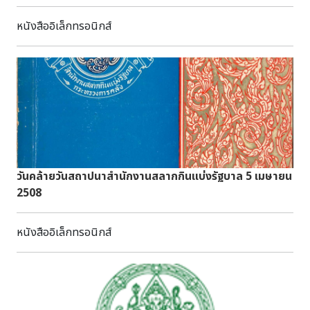
110 หน้า สาระสังเขป : หนังสืออนุสรณ์เล่มนี้พิมพ์เพื่อเป็น
กระบอกสูง ตรงรอยต่อระหว่างคอกับไหล่มีขอบยกขึ้นมาเล็กน้อย
วิทยาทาน เนื่องในงานพระราชทานเพลิงศพ นายตำรวจ ทองอยู่
หนังสืออิเล็กทรอนิกส์
ลำตัวกลมป่องกลาง ก้นกลมมีลายเชือกทาบ ภาชนะดินเผา
แจ่มทวี เนื้อหาเรื่องพระพุทธรูปสมัยต่างๆในประเทศไทย เป็น
ใบที่ ๓ ขนาดปากกว้าง ๑๐ เซนติเมตร สูง ๙.๖ เซนติเมตร มีปาก
หนังสือที่ให้ประโยชน์ในด้านการศึกษาค้นคว้าทางโบราณคดี และ
กลมกว้าง ขอบปากผายออก ไหล่ลาด ลำตัวป่องกลางส่วนล่าง
เรื่องพุทธศิลปในประเทศไทย พุทธศิลปในประเทศไทยอาจแบ่ง
เรียว ก้นตัด ภาชนะดินเผาใบที่ ๔ ขนาดปากกว้าง ๑๒.๕
ออกได้เป็น 9 แบบด้วยกัน คือแบบพระพุทธรูปอินเดียรุ่นเก่าที่พบ
เซนติเมตร สูง ๑๐.๒ เซนติเมตร มีปากกลมกว้าง ขอบปากหนา
ในประเทศไทย แบบทวารวดี แบบศรีวิชัย แบบลพบุรี แบบ
ผายออก ลำตัวตั้งตรงส่วนก้นสอบเข้า ฐานสูง ภาชนะดินเผา
เชียงแสน แบบสุโขทัย แบบอู่ทอง แบบศรีอยุธยา และแบบ
เหล่านี้เป็นตัวอย่างรูปแบบภาชนะขนาดเล็กจำนวนหนึ่งที่พบจาก
รัตนโกสินทร์ ในเล่มนี้จะอธิบายถึงแต่ละแบบตามลำดับโดยย่อ
แหล่งโบราณคดีถ้ำเขาสามเหลี่ยม ซึ่งเป็นแหล่งโบราณคดีบน
เทือกเขาที่มีความสัมพันธ์กับแหล่งโบราณคดีบ้านเก่า แสดงถึง
วันคล้ายวันสถาปนาสำนักงานสลากกินแบ่งรัฐบาล 5 เมษายน
การติดต่อแลกเปลี่ยนระหว่างกลุ่มคนที่ตั้งถิ่นฐานอยู่ในเขตเทือก
2508
เขาและกลุ่มที่ตั้งถิ่นฐานบริเวณที่ราบลุ่มแม่น้ำในพื้นที่ทางตะวัน
ตกของประเทศไทยตั้งแต่ยุคก่อนประวัติศาสตร์เมื่อประมาณ
๓,๐๐๐ ปีมาแล้ว กรมศิลปากรได้รวบรวมและเคลื่อนย้าย
หนังสืออิเล็กทรอนิกส์
โบราณวัตถุที่พบจากแหล่งโบราณคดีวัฒนธรรมบ้านเก่าและแหล่ง
โบราณคดีที่เกี่ยวข้อง ซึ่งเก็บรักษาและจัดแสดง ณ แหล่ง
โบราณคดีและพิพิธภัณฑสถานแห่งชาติทั่วประเทศ รวมทั้งได้รับ
ความอนุเคราะห์จากพิพิธภัณฑ์และห้องปฏิบัติการเรื่องราวก่อน