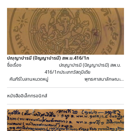
ปญฺญาปารมี (ปัญญาปารมี) สพ.บ.416/1ก
ชื่อเรื่อง ปญฺญาปารมี (ปัญญาปารมี) สพ.บ.
416/1กประเภทวัสดุมีเดีย
คัมภีร์ใบลานหมวดหมู่ พุทธศาสนาลักษณะ
วัสดุ 20 หน้า กว้าง 4.5 ซม. ยาว 57 ซม.หัวเรื่อง
พุทธศาสนา
หนังสืออิเล็กทรอนิกส์
บทคัดย่อ/บันทึก เป็นคัมภีร์ใบลาน อักษรธรรมอีสาน ภาษา
บาลี-ไทยอีสาน เส้นจาร ฉบับชาดทึบ-ลานดิบ-ล่องชาด ได้รับ
บริจาคมาจากวัดลานคา ต.โคกคราม อ.บางปลาม้า จ.สุพรรณบุรี