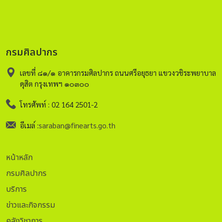
ที่ ๔) ทรงเรียบเรียงขึ้นใหม่ และใช้มาตลอดนับตั้งแต่รัชกาลของ
พระองค์ในคราวที่ฝนแล้ง ดังมีประกาศให้พระอารามต่าง ๆ สวด
คาถาสุภูโต และงานพระราชพิธีพิรุณศาสตร์ไม่ได้มีกำหนด
ตายตัวว่าจะต้องจัดกี่วัน ขึ้นอยู่กับว่าฝนจะตกหรือไม่ และตกมาก
กรมศิลปากร
น้อยเพียงใด หากฝนตกไม่มากก็ยังคงทำพิธีต่อไป อีกทั้งพระราช
พิธีพิรุณศาสตร์มิได้จัดขึ้นเป็นประจำทุกปี หากแต่จัดขึ้นในคราวที่
เลขที่ ๘๑/๑ อาคารกรมศิลปากร ถนนศรีอยุธยา แขวงวชิระพยาบาล
เกิดภาวะแล้งขาดแคลนน้ำฝนเท่านั้น * ห่มดอง หมายถึง วิธี
ดุสิต กรุงเทพฯ ๑๐๓๐๐
ห่มผ้าของพระภิกษุสามเณรอย่างหนึ่งโดยห่มเฉวียงบ่าและมีผ้ารัด
อก (ตามความหมายใน ราชบัณฑิตยสถาน. พจนานุกรม ฉบับ
โทรศัพท์ : 02 164 2501-2
ราชบัณฑิตยสถาน พ.ศ. ๒๕๕๔. กรุงเทพฯ: ราชบัณฑิตยสถาน,
อีเมล์ :
saraban@finearts.go.th
๒๕๕๖ หน้า ๑๓๑๙) อ้างอิง จุลจอมเกล้าเจ้าอยู่หัว, พระบาท
สมเด็จพระ. พระราชพิธี ๑๒ เดือน. พระนคร: แพร่พิทยา, ๒๕๑๔.
จอมเกล้าเจ้าอยู่หัว, พระบาทสมเด็จพระ. รวมพระราชนิพนธ์ใน
หน้าหลัก
พระบาทสมเด็จพระจอมเกล้าเจ้าอยู่หัว เรื่อง ประชุมประกาศรัชกาล
กรมศิลปากร
ที่ ๔ (กรุงเทพฯ: องค์การค้าคุรุสภา, ๒๕๔๘. ____________. รวมพระ
ราชนิพนธ์ในพระบาทสมเด็จพระจอมเกล้าเจ้าอยู่หัว เรื่อง ประชุม
บริการ
ประกาศรัชกาลที่ ๔. กรุงเทพฯ: องค์การค้าคุรุสภา, ๒๕๔๘. มหา
ข่าวและกิจกรรม
มกุฏราชวิทยาลัย. พระสูตรและอรรถกถาแปล ขุททกนิกาย อปทาน
คลังวิชาการ