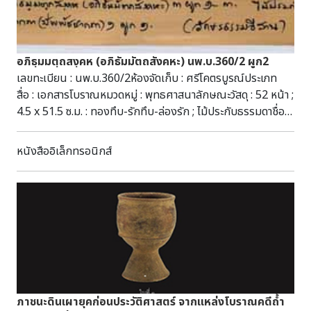
อภิธฺมมตฺถสงฺคห (อภิธัมมัตถสังคหะ) นพ.บ.360/2 ผูก2
เลขทะเบียน : นพ.บ.360/2ห้องจัดเก็บ : ศรีโคตรบูรณ์ประเภท
สื่อ : เอกสารโบราณหมวดหมู่ : พุทธศาสนาลักษณะวัสดุ : 52 หน้า ;
4.5 x 51.5 ซ.ม. : ทองทึบ-รักทึบ-ล่องรัก ; ไม้ประกับธรรมดาชื่อ
ชุด : มัดที่ 139 (411-419) ผูก 2 (2565)หัวเรื่อง : อภิธฺมมตฺถสงฺ
คห (อภิธัมมัตถสังคหะ)--เอกสารโบราณ คัมภีร์ใบลาน
หนังสืออิเล็กทรอนิกส์
พุทธศาสนาอักษร : ธรรมอีสานภาษา : ธรรมอีสานบทคัดย่อ : มี
เนื้อหาเกี่ยวกับพุทธศาสนา สามารถสืบค้นได้ที่ห้องศรีโคตรบูรณ์
หอสมุดแห่งชาติเฉลิมพระเกียรติ สมเด็จพระนางเจ้าสิริกิติ์
พระบรมราชินีนาถ นครพนม
ภาชนะดินเผายุคก่อนประวัติศาสตร์ จากแหล่งโบราณคดีถ้ำ