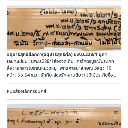
จตุปาริสุทธิสีลกถา(จตุปาริสุทธิศีล) นพ.บ.228/1 ผูก1
เลขทะเบียน : นพ.บ.228/1ห้องจัดเก็บ : ศรีโคตรบูรณ์ประเภท
สื่อ : เอกสารโบราณหมวดหมู่ : พุทธศาสนาลักษณะวัสดุ : 10
หน้า ; 5 x 54 ซ.ม. : รักทึบ-ล่องรัก-ลานดิบ ; ไม่มีไม้ประกับชื่อ
ชุด : มัดที่ 112 (170-179) ผูก 1 (2565)หัวเรื่อง : จตุปาริสุทธิสีล
กถา(จตุปาริสุทธิศีล) --เอกสารโบราณ คัมภีร์ใบลาน
หนังสืออิเล็กทรอนิกส์
พุทธศาสนาอักษร : ธรรมอีสานภาษา : ธรรมอีสานบทคัดย่อ : มี
เนื้อหาเกี่ยวกับพุทธศาสนา สามารถสืบค้นได้ที่ห้องศรีโคตรบูรณ์
หอสมุดแห่งชาติเฉลิมพระเกียรติ สมเด็จพระนางเจ้าสิริกิติ์
พระบรมราชินีนาถ นครพนม