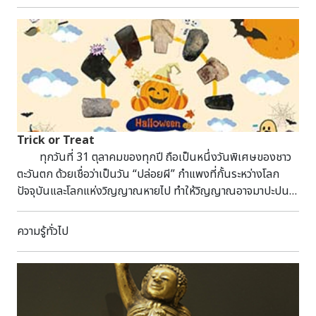
Trick or Treat
ทุกวันที่ 31 ตุลาคมของทุกปี ถือเป็นหนึ่งวันพิเศษของชาว
ตะวันตก ด้วยเชื่อว่าเป็นวัน “ปล่อยผี” กำแพงที่กั้นระหว่างโลก
ปัจจุบันและโลกแห่งวิญญาณหายไป ทำให้วิญญาณอาจมาปะปน
อยู่ร่วมโลกกับมนุษย์ ซึ่งไทยเองก็มีความเชื่อทำนองนี้เช่นกัน
เช่น วันพระ วันโกน จะเป็นวันที่วิญญาณจะออกมาหาส่วนบุญ
ความรู้ทั่วไป
สำหรับกิจกรรมวันฮาโลวีนในประเทศไทยก็นับว่าให้ความสำคัญใน
ระดับหนึ่ง มักจะจัดการประกวดแต่งชุดแฟนซีเพื่อสร้างความ
บันเทิงแล้วแต่สถานที่จะให้ความสำคัญ สำหรับชาวคลัง
กลางฯ เราก็อยากนำเสนอเรื่องราวที่เกี่ยวกับผีๆ ให้เข้ากับ
บรรยากาศวันฮาโลวีนเช่นกัน เมื่อพูดถึงสถานที่ที่เก็บโบราณวัตถุ