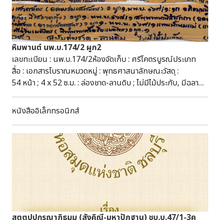
หิมพานต์ นพ.บ.174/2 ผูก2
เลขทะเบียน : นพ.บ.174/2ห้องจัดเก็บ : ศรีโคตรบูรณ์ประเภท
สื่อ : เอกสารโบราณหมวดหมู่ : พุทธศาสนาลักษณะวัสดุ :
54 หน้า ; 4 x 52 ซ.ม. : ล่องชาด-ลานดิบ ; ไม่มีไม้ประกับ, มีฉลาก
ไม้ไผ่ชื่อชุด : มัดที่ 98 (49-66) ผูก 2 (2565)หัวเรื่อง : หิมพานต์--
เอกสารโบราณ คัมภีร์ใบลาน พุทธศาสนาอักษร :
หนังสืออิเล็กทรอนิกส์
ธรรมอีสานภาษา : ธรรมอีสานบทคัดย่อ : มีเนื้อหาเกี่ยวกับพุทธ
ศาสนา สามารถสืบค้นได้ที่ห้องศรีโคตรบูรณ์ หอสมุดแห่งชาติ
เฉลิมพระเกียรติ สมเด็จพระนางเจ้าสิริกิติ์ พระบรมราชินีนาถ
นครพนม
สตฺตปฺปกรณาภิธมฺม (สังคิณี-มหาปัฎฐาน) ชบ.บ.47/1-3ค