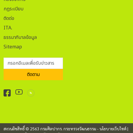
เล่มที่ ๘ ภาคที่ ๒. กรุงเทพฯ: โรงพิมพ์มหามกุฏราชวิทยาลัย,
๒๕๓๕.
กฏระเบียบ
ติดต่อ
ITA.
ธรรมาภิบาลข้อมูล
Sitemap
กรอกอีเมลเพื่อรับข่าวสาร
ติดตาม
สงวนลิขสิทธิ์ © 2563 กรมศิลปากร. กระทรวงวัฒนธรรม -
นโยบายเว็บไซต์
|