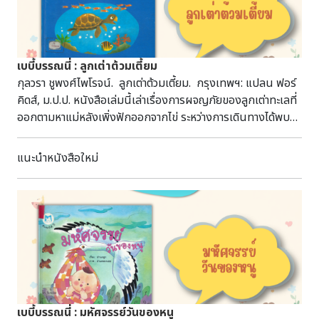
เบบี้บรรณนี่ : ลูกเต่าต้วมเตี้ยม
กุลวรา ชูพงศ์ไพโรจน์. ลูกเต่าต้วมเตี้ยม. กรุงเทพฯ: แปลน ฟอร์
คิดส์, ม.ป.ป. หนังสือเล่มนี้เล่าเรื่องการผจญภัยของลูกเต่าทะเลที่
ออกตามหาแม่หลังเพิ่งฟักออกจากไข่ ระหว่างการเดินทางได้พบ
กับสัตว์ทะเลหลากหลายชนิดและเรียนรู้โลกใต้ทะเลไปพร้อมกัน
ถ่ายทอดเรื่องราวอย่างอบอุ่นผ่านภาพประกอบน่ารัก ช่วยเสริม
แนะนำหนังสือใหม่
สร้างจินตนาการ ความรักในครอบครัว และการเรียนรู้เกี่ยวกับ
สัตว์ทะเลสำหรับเด็กเล็ก ย ก728ล ห้องหนูรักการอ่าน
เบบี้บรรณนี่ : มหัศจรรย์วันของหนู