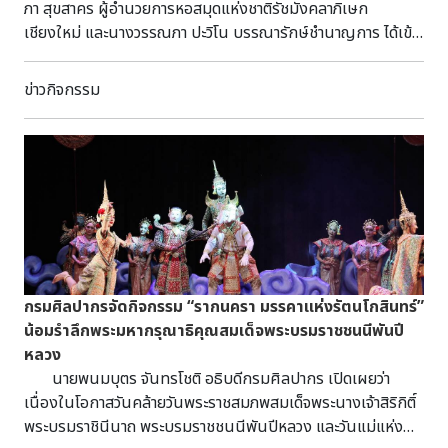
ภา สุขสาคร ผู้อำนวยการหอสมุดแห่งชาติรัชมังคลาภิเษก
เชียงใหม่ และนางวรรณภา ปะวิโน บรรณารักษ์ชำนาญการ ได้เข้า
พบกรรมการผู้จัดการ บริษัท สุเทพ จำกัด เพื่อขอความอนุเคราะห์
ภาพถ่ายของบริษัท สุเทพ จำกัด ที่ตีพิมพ์ในหนังสือ “ภาพถ่าย
ข่าวกิจกรรม
ฟิล์มกระจกเมืองเชียงใหม่ โดย หลวงอนุสารสุนทรกิจ” เรื่อง วัด
เชียงมั่น จังหวัดเชียงใหม่ เพื่อนำไปใช้อ้างอิงในการจัดทำหนังสือ
สมุดภาพแหล่งมรดกโลกต่อไป
กรมศิลปากรจัดกิจกรรม “รากนครา มรรคาแห่งรัตนโกสินทร์”
น้อมรำลึกพระมหากรุณาธิคุณสมเด็จพระบรมราชชนนีพันปี
หลวง
นายพนมบุตร จันทรโชติ อธิบดีกรมศิลปากร เปิดเผยว่า
เนื่องในโอกาสวันคล้ายวันพระราชสมภพสมเด็จพระนางเจ้าสิริกิติ์
พระบรมราชินีนาถ พระบรมราชชนนีพันปีหลวง และวันแม่แห่ง