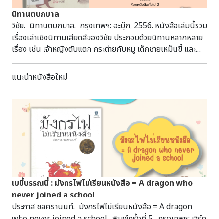
นิทานตบกบาล
วิชัย. นิทานตบกบาล. กรุงเทพฯ: อะบุ๊ก, 2556. หนังสือเล่มนี้รวม
เรื่องเล่าเชิงนิทานเสียดสีของวิชัย ประกอบด้วยนิทานหลากหลาย
เรื่อง เช่น เจ้าหญิงตับแตก กระต่ายกับหมู เด็กชายเหม็นขี้ และ
ช่างตีดาบ ซึ่งแต่ละเรื่องซ่อนแง่คิดเกี่ยวกับการใช้ชีวิต การเผชิญ
ปัญหา ความรับผิดชอบ และการเติบโตทางความคิดไว้ได้อย่าง
แนะนำหนังสือใหม่
แยบยล ผ่านสำนวนเฉพาะตัวที่ทั้งขบขัน ตรงไปตรงมา และชวนให้
ฉุกคิด 808.87 ว539น ห้องหนังสือทั่วไป 2
เบบี้บรรณนี่ : มังกรไฟไม่เรียนหนังสือ = A dragon who
never joined a school
ประภาส ชลศรานนท์. มังกรไฟไม่เรียนหนังสือ = A dragon
who never joined a school. พิมพ์ครั้งที่ 5. กรุงเทพฯ: เวิร์ค