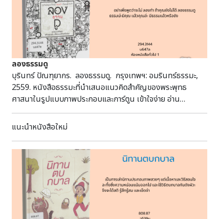
ลองธรรมดู
บุรินทร์ ปัณฑุยากร. ลองธรรมดู. กรุงเทพฯ: อมรินทร์ธรรมะ,
2559. หนังสือธรรมะที่นำเสนอแนวคิดสำคัญของพระพุทธ
ศาสนาในรูปแบบภาพประกอบและการ์ตูน เข้าใจง่าย อ่าน
เพลิดเพลิน ครอบคลุมเนื้อหาเกี่ยวกับตัวตนและอัตตา การเกิดและ
ความตาย สังสารวัฏ การปฏิบัติธรรม สติ ความสุขและความทุกข์
แนะนำหนังสือใหม่
การให้คุณค่าแก่สิ่งต่าง ๆ ทางสายกลาง และอวิชชา ช่วยให้เข้าถึง
หลักธรรมได้ง่ายขึ้นและสามารถนำข้อคิดไปประยุกต์ใช้ในการ
ดำเนินชีวิตประจำวันได้ 294.3144 บ647ล ห้องหนังสือ
ทั่วไป 1