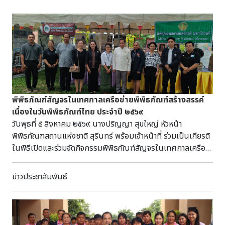
พิพิธภัณฑ์สัญจรในเทศกาลเครือข่ายพิพิธภัณฑ์สร้างสรรค์
เนื่องในวันพิพิธภัณฑ์ไทย ประจำปี ๒๕๖๙
วันพุธที่ ๕ สิงหาคม ๒๕๖๙ นางปริญญา สุขใหญ่ หัวหน้า
พิพิธภัณฑสถานแห่งชาติ สุรินทร์ พร้อมเจ้าหน้าที่ ร่วมเป็นเกียรติ
ในพิธีเปิดและร่วมจัดกิจกรรมพิพิธภัณฑ์สัญจรในเทศกาลเครือ
ข่ายพิพิธภัณฑ์สร้างสรรค์ เนื่องในวันพิพิธภัณฑ์ไทย ประจำปี
๒๕๖๙ Creative Museum Expro ESAN 2026@ Phimai
ข่าวประชาสัมพันธ์
National Museum