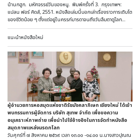
น้านกฮูก. มหัศจรรย์วันของหนู. พิมพ์ครั้งที่ 3. กรุงเทพฯ:
แปลน ฟอร์ คิดส์, 2551. หนังสือเล่มนี้บอกเล่าเรื่องราวการเติบโต
ของชีวิตน้อย ๆ ตั้งแต่อยู่ในครรภ์มารดาจนถึงวันลืมตาดูโลก
ถ่ายทอดความผูกพัน ความรัก และการดูแลจากคุณพ่อ คุณแม่
และสมาชิกในครอบครัว ผ่านภาพประกอบและเนื้อหาที่อบอุ่น ช่วย
แนะนำหนังสือใหม่
ให้เด็กเรียนรู้จุดเริ่มต้นของชีวิต พร้อมปลูกฝังความรัก ความ
อบอุ่น และคุณค่าของครอบครัว ย น468ม ห้องหนูรัก
การอ่าน
ผู้อำนวยการหอสมุดแห่งชาติรัชมังคลาภิเษก เชียงใหม่ ได้เข้า
พบกรรมการผู้จัดการ บริษัท สุเทพ จำกัด เพื่อขอความ
อนุเคราะห์ภาพถ่าย เพื่อนำไปใช้อ้างอิงในการจัดทำหนังสือ
สมุดภาพแหล่งมรดกโลก
วันศุกร์ที่ ๗ สิงหาคม ๒๕๖๙ เวลา ๑๓.๐๐ -๑๔.๐๐ น.นางสาวปุณณ