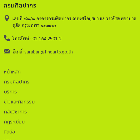
นิทรรศการพิเศษ เรื่อง “สยามพัสตราภรณ์พิไล เทิดไท้พระพัน
กรมศิลปากร
ปีฯ” ซึ่งกรมศิลปากรจัดขึ้นเพื่อน้อมสำนึกในพระมหากรุณาธิคุณ
อันหาที่สุดมิได้ของสมเด็จพระนางเจ้าสิริกิติ์ พระบรมราชินีนาถ
เลขที่ ๘๑/๑ อาคารกรมศิลปากร ถนนศรีอยุธยา แขวงวชิระพยาบาล
พระบรมราชชนนีพันปีหลวง ที่ทรงอนุรักษ์ ฟื้นฟู สืบทอด พัฒนา
ดุสิต กรุงเทพฯ ๑๐๓๐๐
และเผยแพร่งานประณีตศิลป์ประเภทผ้าและเครื่องแต่งกาย ให้
โทรศัพท์ : 02 164 2501-2
เป็นสมบัติศิลป์อันงดงามและทรงคุณค่าคู่แผ่นดินไทยอย่าง
ยั่งยืน โดยนิทรรศการฯ นำเสนอความรู้เกี่ยวกับผ้าและสิ่งทออัน
อีเมล์ :
saraban@finearts.go.th
งดงามของไทย โดยเฉพาะผ้าทอมือชิ้นเยี่ยมแบบต่าง ๆ ของแต่ละ
ภูมิภาค ซึ่งคัดเลือกจากพิพิธภัณฑสถานแห่งชาติทั้งส่วนกลางและ
ส่วนภูมิภาค คลังกลางพิพิธภัณฑสถานแห่งชาติ และสำนัก
หน้าหลัก
หอสมุดแห่งชาติ รวมจำนวน 111 รายการ มาจัดแสดง อาทิ ผ้า
กรมศิลปากร
สมปักปูม ผ้าซิ่นทิวมุกจกดาว ผ้าซิ่นเชียงแสน ผ้าซิ่นหมี่ตาต่อ
บริการ
ตีนจก ผ้าจวนตานี แบ่งหัวข้อการจัดแสดงออกเป็น 1. กว่าจะเป็น
ผ้าทอ เล่าความเป็นมาของผืนผ้าจากฝีมือมนุษย์ นับแต่อดีตผ่าน
ข่าวและกิจกรรม
หลักฐานทางประวัติศาสตร์ อาทิ แวดินเผา ลูกกลิ้งดินเผา 2.
คลังวิชาการ
กระสวย หูก กี่ วิถีการทอ 3. ชาติพันธุ์ภูษาภรณ์ 4. ภูษิตศรัทธา
กฏระเบียบ
อาทิ ผ้าห่อคัมภีร์ ผ้าที่ใช้ประกอบในพิธีกรรมต่าง ๆ เสื้อยันต์หลวง
พ่อจง วัดหน้าต่างนอก และ 5. สืบทอดสยามวัตถา ด้วยพระ
ติดต่อ
มหากรุณาธิคุณ กำหนดเปิดให้เข้าชม ตั้งแต่วันที่ 12 สิงหาคม ถึง