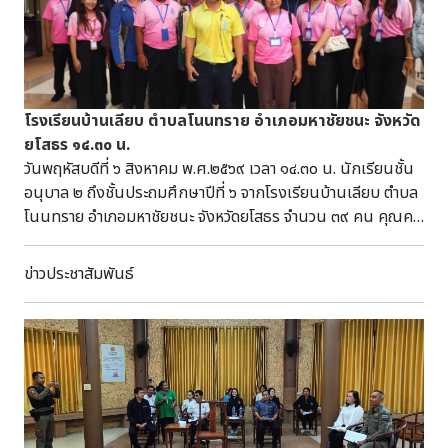
โรงเรียนบ้านเลียบ ตำบลโนนทราย อำเภอมหาชัยชนะ จังหวัด
ยโสธร ๑๔.๓๐ น.
วันพฤหัสบดีที่ ๖ สิงหาคม พ.ศ.๒๕๖๙ เวลา ๑๔.๓๐ น. นักเรียนชั้น
อนุบาล ๒ ถึงชั้นประถมศึกษาปีที่ ๖ จากโรงเรียนบ้านเลียบ ตำบล
โนนทราย อำเภอมหาชัยชนะ จังหวัดยโสธร จำนวน ๓๙ คน คุณครู
๑๒ คน เข้าเยี่ยมชมพิพิธภัณฑสถานแห่งชาติ สุรินทร์ โดยมีนาย
กรภัทร์ สุขใหญ่ พนักงานประจำพิพิธภัณฑ์ ให้การต้อนรับและ
ข่าวประชาสัมพันธ์
บรรยายนำชม