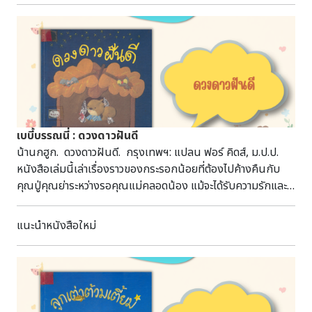
จินตนาการของเด็กผ่านเรื่องเล่าที่อบอุ่นและน่าติดตาม ย
ว713อ ห้องหนูรักการอ่าน
เบบี้บรรณนี่ : ดวงดาวฝันดี
น้านกฮูก. ดวงดาวฝันดี. กรุงเทพฯ: แปลน ฟอร์ คิดส์, ม.ป.ป.
หนังสือเล่มนี้เล่าเรื่องราวของกระรอกน้อยที่ต้องไปค้างคืนกับ
คุณปู่คุณย่าระหว่างรอคุณแม่คลอดน้อง แม้จะได้รับความรักและ
การดูแลเป็นอย่างดี แต่ก็ยังคิดถึงคุณพ่อคุณแม่ จนเพื่อน ๆ ร่วม
มือกันหาวิธีมอบดวงดาวฝันดี เพื่อปลอบโยนให้คลายความกังวล
แนะนำหนังสือใหม่
ถ่ายทอดเรื่องราวอบอุ่นเกี่ยวกับความรักของครอบครัว มิตรภาพ
การแบ่งปัน และการปรับตัวต่อการเปลี่ยนแปลง พร้อมส่งเสริมให้
เด็กเรียนรู้การเป็นเด็กดีและมองโลกในแง่ดี ย
น468ม ห้องหนูรักการอ่าน