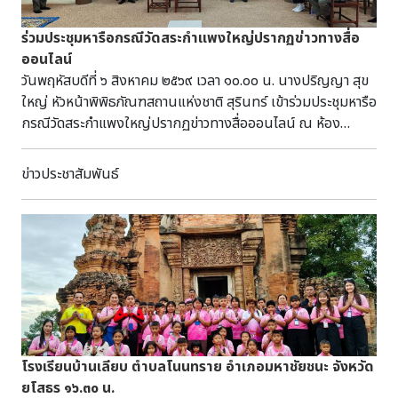
ร่วมประชุมหารือกรณีวัดสระกำแพงใหญ่ปรากฏข่าวทางสื่อ
ออนไลน์
วันพฤหัสบดีที่ ๖ สิงหาคม ๒๕๖๙ เวลา ๑๐.๐๐ น. นางปริญญา สุข
ใหญ่ หัวหน้าพิพิธภัณฑสถานแห่งชาติ สุรินทร์ เข้าร่วมประชุมหารือ
กรณีวัดสระกำแพงใหญ่ปรากฏข่าวทางสื่อออนไลน์ ณ ห้อง
ประชุมวัดสระกำแพงใหญ่ ตำบลกำแพง อำเภออุทุมพรพิสัย
จังหวัดศรีสะเกษ
ข่าวประชาสัมพันธ์
โรงเรียนบ้านเลียบ ตำบลโนนทราย อำเภอมหาชัยชนะ จังหวัด
ยโสธร ๑๖.๓๐ น.