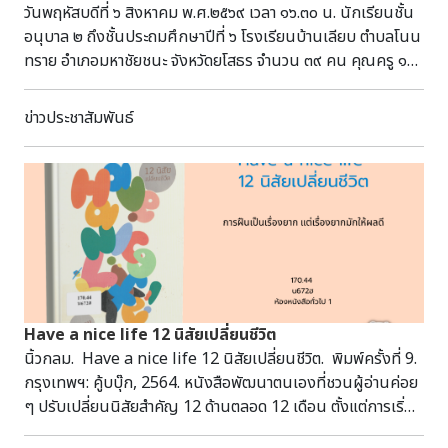
วันพฤหัสบดีที่ ๖ สิงหาคม พ.ศ.๒๕๖๙ เวลา ๑๖.๓๐ น. นักเรียนชั้น
อนุบาล ๒ ถึงชั้นประถมศึกษาปีที่ ๖ โรงเรียนบ้านเลียบ ตำบลโนน
ทราย อำเภอมหาชัยชนะ จังหวัดยโสธร จำนวน ๓๙ คน คุณครู ๑๒
คน เข้าเยี่ยมชมโบราณสถานปราสาทศีขรภูมิ อำเภอศีขรภูมิ
จังหวัดสุรินทร์ โดยมีนายกรภัทร์ สุขใหญ่ พนักงานประจำ
ข่าวประชาสัมพันธ์
พิพิธภัณฑ์ ให้การต้อนรับและบรรยายนำชม
Have a nice life 12 นิสัยเปลี่ยนชีวิต
นิ้วกลม. Have a nice life 12 นิสัยเปลี่ยนชีวิต. พิมพ์ครั้งที่ 9.
กรุงเทพฯ: คู้บบุ๊ก, 2564. หนังสือพัฒนาตนเองที่ชวนผู้อ่านค่อย
ๆ ปรับเปลี่ยนนิสัยสำคัญ 12 ด้านตลอด 12 เดือน ตั้งแต่การเริ่ม
ต้นวันใหม่ การบริหารเวลา ไปจนถึงการฝึกสมาธิ การฟัง และการ