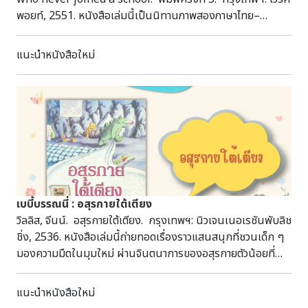
พอยท์, 2551. หนังสือเล่มนี้เป็นนิทานภาพสองภาษาไทย–
อังกฤษที่ผสานเรื่องราวและบทเพลงเข้าด้วยกัน ถ่ายทอดการ
ผจญภัยของฝูงสัตว์ระหว่างเดินทางไปโรงเรียน ซึ่งต้องร่วมกัน
แนะนำหนังสือใหม่
แก้ปัญหาและตอบคำถามเชาวน์อย่างสนุกสนาน เนื้อหาช่วยส่ง
เสริมการเรียนรู้ภาษาอังกฤษ พัฒนาทักษะการคิด และปลูกฝัง
ทัศนคติที่ดีต่อการไปโรงเรียนผ่านเรื่องราวและภาพประกอบที่
สนุกสนาน เหมาะสำหรับเด็กวัยอนุบาลถึงประถมศึกษาตอนต้น
ย ป346ม ห้องหนูรักการอ่าน
เบบี้บรรณนี่ : อสุรกายใต้เตียง
วิลลิส, จีนน์. อสุรกายใต้เตียง. กรุงเทพฯ: นิวเจนเนอเรชันพับลิช
ชิ่ง, 2536. หนังสือเล่มนี้ถ่ายทอดเรื่องราวแสนสนุกที่ชวนเด็ก ๆ
มองความมืดในมุมใหม่ ผ่านจินตนาการของอสุรกายตัวน้อยที่
กลับเป็นฝ่ายหวาดกลัวมนุษย์เช่นเดียวกับที่เด็ก ๆ กลัวอสุรกาย
เนื้อหาแฝงอารมณ์ขันและข้อคิดเกี่ยวกับการเอาชนะความกลัว
แนะนำหนังสือใหม่
ช่วยเสริมสร้างความมั่นใจ ลดความวิตกกังวล และส่งเสริม