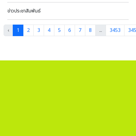
ชาติ 12 สิงหาคม 2569 กรมศิลปากรได้จัดกิจกรรม “รากนครา
มรรคาแห่งรัตนโกสินทร์” น้อมรำลึกพระมหากรุณาธิคุณสมเด็จ
ข่าวประชาสัมพันธ์
พระนางเจ้าสิริกิติ์ พระบรมราชินีนาถ พระบรมราชชนนีพันปีหลวง
ที่ทรงปฏิบัติพระราชกรณียกิจนานัปการในการอนุรักษ์ ฟื้นฟู
รักษา สร้างสรรค์ ส่งเสริม และสืบสานมรดกศิลปวัฒนธรรมไทย
‹
1
2
3
4
5
6
7
8
...
3453
34
ให้คงอยู่เพื่อเป็นเกียรติภูมิของชาติ อธิบดีกรมศิลปากร
กล่าวว่า กรมศิลปากรได้จัดกิจกรรม “รากนครา มรรคาแห่ง
รัตนโกสินทร์” ส่งเสริมการท่องเที่ยวเชิงวัฒนธรรม เพื่อให้
ประชาชนตระหนักถึงคุณค่าและความสำคัญของมรดกทาง
วัฒนธรรม โดยเชี่อมโยงแหล่งเรียนรู้ประวัติศาสตร์รอบเกาะ
รัตนโกสินทร์ เริ่มเส้นทางจากอาคารกรมศิลปากรเดิม บริเวณ
สนามหลวง ซึ่งยังคงความงดงามของคุณค่าโบราณสถาน
สถาปัตยกรรมทรงยุโรป และพิพิธภัณฑสถานแห่งชาติ ศิลป์ พีระ
ศรี อนุสรณ์ จากนั้นเยี่ยมชมอาคารถาวรวัตถุ หรือตึกแดง ซึ่ง
ออกแบบโดยสมเด็จพระเจ้าบรมวงศ์เธอ เจ้าฟ้ากรมพระยานริศรา
นุวัดติวงศ์ จัดแสดงตู้พระธรรม มรดกล้ำค่าของไทย นิทรรศการ
พระราชประวัติ และพระราชกรณียกิจในรัชกาลที่ 5ก่อนจะเข้าชม
โบราณวัตถุ ศิลปวัตถุ ชิ้นเยี่ยมที่เป็นมรดกของแผ่นดินไทยใน
แต่ละยุคสมัย ณ พิพิธภัณฑสถานแห่งชาติ พระนคร และชม