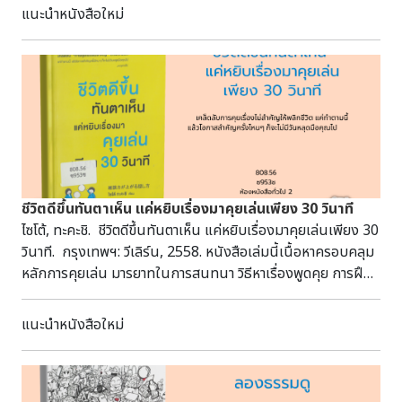
ให้ เนื้อหาถ่ายทอดด้วยภาษาที่เรียบง่าย เป็นมิตร และเต็มไปด้วย
แนะนำหนังสือใหม่
แรงบันดาลใจจากนิ้วกลม ทำให้ผู้อ่านสามารถนำแนวคิดไปปรับใช้
ในชีวิตประจำวันได้อย่างเป็นรูปธรรม เพื่อค่อย ๆ พัฒนาชีวิตให้ดี
ขึ้น 170.44 น672ฮ ห้องหนังสือทั่วไป 1
ชีวิตดีขึ้นทันตาเห็น แค่หยิบเรื่องมาคุยเล่นเพียง 30 วินาที
ไซโต้, ทะคะชิ. ชีวิตดีขึ้นทันตาเห็น แค่หยิบเรื่องมาคุยเล่นเพียง 30
วินาที. กรุงเทพฯ: วีเลิร์น, 2558. หนังสือเล่มนี้เนื้อหาครอบคลุม
หลักการคุยเล่น มารยาทในการสนทนา วิธีหาเรื่องพูดคุย การฝึก
ทักษะการสื่อสาร รวมถึงการนำเทคนิคการคุยเล่นไปประยุกต์ใช้
ในชีวิตการทำงานและการเข้าสังคม เพื่อให้การพูดคุยเป็นไปอย่าง
แนะนำหนังสือใหม่
เป็นธรรมชาติและสร้างความสัมพันธ์ที่ดีกับผู้อื่นได้มากขึ้นช่วย
สร้างความสัมพันธ์และลดความอึดอัดในการสื่อสาร 808.56
ซ953ช ห้องหนังสือทั่วไป 2