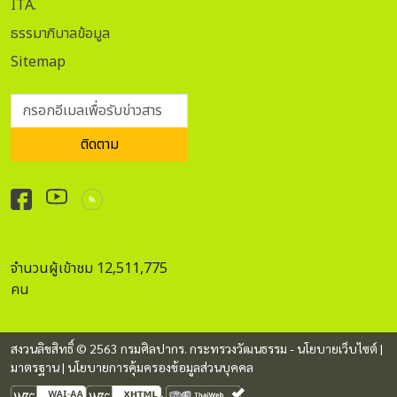
ITA.
วันที่ 4 ตุลาคม 2569 ณ พระที่นั่งอิศราวินิจฉัย พิพิธภัณฑสถาน
ธรรมาภิบาลข้อมูล
แห่งชาติ พระนคร อธิบดีกรมศิลปากร กล่าวอีกว่า เส้นทางดัง
กล่าวยังรวมไปถึงโรงละครแห่งชาติ สถานที่จัดการแสดงนาฏศิลป์
Sitemap
และดนตรีของชาติมากว่า 60 ปี พิพิธภัณฑสถานแห่งชาติ หอศิลป
ถนนเจ้าฟ้า และวัดบวรสถานสุทธาวาส หรือวัดพระแก้ววังหน้า นับ
กรอกอีเมลเพื่อรับข่าวสาร
เป็นเส้นทางแห่งการเรียนรู้ประวัติศาสตร์ที่ควรค่าแก่การเยี่ยมชม
ถือเป็นต้นกำเนิดของชีวิตชาวบางกอกอย่างแท้จริง ทั้งนี้
ติดตาม
สำนักการสังคีต ได้จัดการแสดงนาฏศิลป์และดนตรี รายการ “ยล
สังคีตศิลป์ถิ่นโรงละครแห่งชาติ” ในวันที่ 12 สิงหาคม 2569 เวลา
14.00 น. ณ โรงละครแห่งชาติ รายการแสดงประกอบด้วยการ
บรรเลงวงปี่พาทย์ไม้นวม เพลงโหมโรงศรีสมเด็จ การแสดงชุด
“สำนึกพระคุณกรุณา สองนางฟ้าประชาไทย” ระบำจตุรทิศวิจิตร
จำนวนผู้เข้าชม 12,511,775
ไทยอาภรณ์ (ระบำผ้าไทย 4 ภาค) การบรรเลงและขับร้องวงปี่
คน
พาทย์มอญ การขับร้องเพลงวอนแฟนเพลง โดย นายปกรณ์ พร
พิสุทธิ์ ศิลปินแห่งชาติ การแสดงชุด “มอญใต้พระบรม
โพธิสมภาร” การบรรเลงและขับร้องดนตรีสากล และการแสดง
สงวนลิขสิทธิ์ © 2563 กรมศิลปากร. กระทรวงวัฒนธรรม -
นโยบายเว็บไซต์
|
โขน เรื่องรามเกียรติ์ ตอนศรพรหมาศ บรรเลงโดยวงออร์เคสตรา
มาตรฐาน
|
นโยบายการคุ้มครองข้อมูลส่วนบุคคล
และวงปี่พาทย์ ซึ่งบัตรเข้าชมการแสดงถูกจองเต็มทุกที่นั่งแล้ว