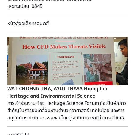
เลขทะเบียน 0845
หนังสืออิเล็กทรอนิกส์
WAT CHOENG THA, AYUTTHAYA Floodplain
Heritage and Environmental Science
การเข้าร่วมงาน 1st Heritage Science Forum ถือเป็นอีกก้าว
สำคัญในการขับเคลื่อนงานด้านวิทยาศาสตร์ เทคโนโลยี และการ
อนุรักษ์มรดกวัฒนธรรมของไทยสู่ระดับนานาชาติ ในกรณีวัดเชิง
ท่า จ.พระนครศรีอยุธยา​โดยเป็นการร่วมศึกษาวิจัยอย่างต่อเนื่อง
เพื่อทำความเข้าใจ "กลไกการเสื่อมสภาพ" ของจิตรกรรมฝาผนัง