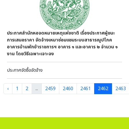
ในและนอกวงการบันเทิงมาร่วมแสดงความยินดีกันอย่างคับคั่ง
รวมถึงแฟนคลับทั่วประเทศที่ร่วมส่งใจมาอวยพรให้แก่ทั้งคู่ ซึ่ง
งานครั้งนี้นับเป็นการช่วยสืบสานและเผยแพร่ซอฟต์พาวเวอร์
(Soft Power) ทางวัฒนธรรมอีสาน ให้คนรุ่นใหม่ได้สัมผัสถึง
ความน่ารักและงดงามของประเพณีท้องถิ่นอีกด้วย . สำหรับพิธี
ประกาศสำนักหอจดหมายเหตุแห่งชาติ เรื่องประกาศผู้ชนะ
แต่งงานตามขนบธรรมเนียมประเพณีของชาวอีสานนี้ มีชื่อเรียก
การเสนอราคา จัดจ้างเหมาซ่อมแซมระบบสาธารณูปโภค
อย่างเป็นทางการว่า "#งานกินดอง" หรือ "#พิธีกินดอง" ซึ่งมี
อาคารบ้านพักข้าราชการฯ อาคาร ๑ และอาคาร ๒ จำนวน ๑
ความหมายลึกซึ้งถึงการที่สองครอบครัวตกลงยินยอมที่จะผูก
งาน โดยวิธีเฉพาะเจาะจง
สัมพันธ์และเกี่ยวดองเป็นทองแผ่นเดียวกัน . ก่อนจะเข้าสู่งานกิน
ดองหรือพิธีกินดอง ตามประเพณีดั้งเดิมจะเริ่มต้นด้วย "#พิธี
ประกาศจัดซื้อจัดจ้าง
โอม" หรือบางท้องถิ่นเรียกว่า "การโอมเอากัน" ซึ่งก็คือพิธีสู่ขอ
และหมั้นหมาย โดยฝ่ายชายจะส่งผู้ใหญ่ไปเจรจาทาบทามตกลง
เรื่องค่าดอง (สินสอด) และหาฤกษ์งามยามดีร่วมกัน เมื่อทุกอย่าง
‹
1
2
...
2459
2460
2461
2462
2463
เรียบร้อยแล้ว จึงจะนัดหมายวันจัดงานพิธีกินดองอย่างเป็น
ทางการ ซึ่งมีขั้นตอนสำคัญที่เป็นเอกลักษณ์อันงดงาม ดังนี้ .
#พิธีแห่ขันหมาก: ฝ่ายเจ้าบ่าวจะตั้งขบวนแห่ขันหมากเดินทาง
มายังบ้านเจ้าสาว พร้อมด้วยเสียงโห่ร้องฟ้อนรำอย่างสนุกสนาน
ตามสไตล์ชาวอีสาน โดยเจ้าบ่าวจะต้องผ่านด่าน "ประตูเงิน ประตู
ทอง" เพื่อพิสูจน์รักแท้ก่อนเข้าสู่พิธีถัดไป . #พิธีสู่ขวัญ (บายศรีสู่