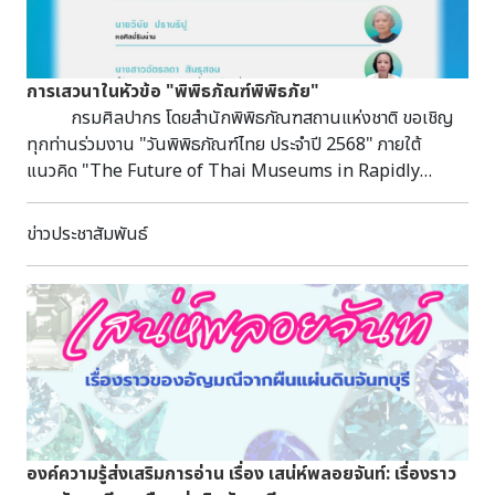
order, Betwixt and between India and China และ On
world affairs
การเสวนาในหัวข้อ "พิพิธภัณฑ์พิพิธภัย"
กรมศิลปากร โดยสำนักพิพิธภัณฑสถานแห่งชาติ ขอเชิญ
ทุกท่านร่วมงาน "วันพิพิธภัณฑ์ไทย ประจำปี 2568" ภายใต้
แนวคิด "The Future of Thai Museums in Rapidly
Changing Communities: อนาคตของพิพิธภัณฑ์ไทยกับการ
เปลี่ยนแปลงของสังคมอย่างรวดเร็ว" ในวันศุกร์ที่ 5 กันยายน
ข่าวประชาสัมพันธ์
2568 ณ พระที่นั่งอิศราวินิจฉัย พิพิธภัณฑสถานแห่งชาติ
พระนคร เวลา 11.00 - 12.00 น. [Stage] พบกิจกรรม
เมื่อพิพิธภัณฑ์ต้องเผชิญภัยทั้ง "ดิน" "น้ำ" และ "ไฟ" สิ่งใดคือ
หัวใจของการปกป้องมรดกทางวัฒนธรรม และใครคือผู้ร่วม
ปกป้องไปกับเรามาร่วมหาคำตอบได้กับกิจกรรมเนื่องในวัน
พิพิธภัณฑ์ไทย 2568 การเสวนาในหัวข้อ "พิพิธภัณฑ์พิพิธภัย"
วิทยากร นายทศพร ศรีสมาน ผู้อำนวยการสำนักศิลปากรที่ 10
นครราชสีมา นายวินัย ปราบริปู หอศิลป์ริมน่าน นางสาวฉัตรลดา
สินธุสอน ผู้อำนวยการพิพิธภัณฑสถานแห่งชาติ เชียงใหม่ ดำเนิน
องค์ความรู้ส่งเสริมการอ่าน เรื่อง เสน่ห์พลอยจันท์: เรื่องราว
รายการโดย ผู้ช่วยศาสตราจารย์ ดร.พธู คูศรีพิทักษ์ ประธาน