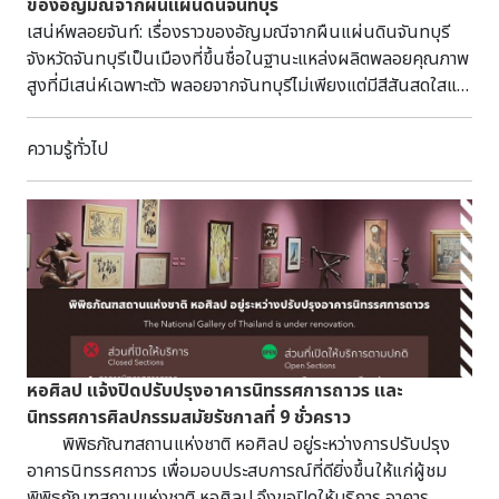
ของอัญมณีจากผืนแผ่นดินจันทบุรี
หลักสูตรศิลปศาสตร์มหาบัณฑิต สาขาพิพิธภัณฑศึกษา
เสน่ห์พลอยจันท์: เรื่องราวของอัญมณีจากผืนแผ่นดินจันทบุรี
สถาบันวิจัยภาษาและวัฒนธรรมเอเชีย มหาวิทยาลัยมหิดล รับชม
จังหวัดจันทบุรีเป็นเมืองที่ขึ้นชื่อในฐานะแหล่งผลิตพลอยคุณภาพ
การบรรยายและเสวนาผ่านการถ่ายทอดสดได้ที่ Facebook และ
สูงที่มีเสน่ห์เฉพาะตัว พลอยจากจันทบุรีไม่เพียงแต่มีสีสันสดใสและ
YouTube: Office of National Museums, Thailand
ความงดงามที่เป็นเอกลักษณ์เท่านั้น ยังสะท้อนภูมิปัญญาและ
วัฒนธรรมของชาวเมืองที่สืบทอดกันมายาวนาน ทำให้จังหวัด
ความรู้ทั่วไป
จันทบุรีโดดเด่นในฐานะแหล่งอัญมณีชั้นนำ และได้รับความนิยม
ทั้งในประเทศและต่างประเทศ แหล่งพลอยในจันทบุรีจัดอยู่
ในกลุ่มแร่คอรันดัม (Corundum) ได้แก่ ทับทิมและแซฟไฟร์ ที่
เกิดขึ้นโดยกระบวนการทางธรณีวิทยาใต้พื้นพิภพ ไม่ได้เกิดจาก
หินหนืดโดยตรง แต่ถูกนำขึ้นมาสู่ผิวโลกโดยหินหนืดแอลคาไลบะ
ซอลต์ แหล่งพลอยที่พบมักอยู่ในรูปแบบแหล่งทุติยภูมิ เช่น แหล่ง
เศษหินเชิงเขา (Colluvial), แหล่งตะกอนน้ำพา (Alluvial) และ
แหล่งลานแร่ (Placer) เขตที่พบพลอยอำเภอเมือง พบที่ตำบล
บางกะจะ อำเภอท่าใหม่ พบที่ตำบลเขาพลอยแหวน ตำบลสีพยา
หอศิลป แจ้งปิดปรับปรุงอาคารนิทรรศการถาวร และ
ตำบลเขาวัว ตำบลบ่อพุ อำเภอขลุง พบที่ตำบลบ่อเวฬุ ตำบลตก
นิทรรศการศิลปกรรมสมัยรัชกาลที่ 9 ชั่วคราว
พรม พลอยจากจันทบุรีได้ถูกส่งออกไปยังต่างประเทศตั้งแต่สมัย
พิพิธภัณฑสถานแห่งชาติ หอศิลป อยู่ระหว่างการปรับปรุง
โบราณ ได้รับการยอมรับในด้านคุณภาพและความสวยงาม พลอย
อาคารนิทรรศถาวร เพื่อมอบประสบการณ์ที่ดียิ่งขึ้นให้แก่ผู้ชม
จันทบุรีมีชื่อเสียงในด้านความหลากหลายของสีและประเภท เช่น
พิพิธภัณฑสถานแห่งชาติ หอศิลป จึงขอปิดให้บริการ อาคาร