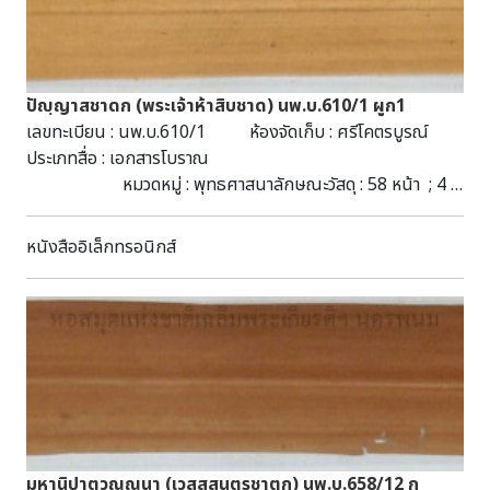
แบบ : PDF. ภาษา : ภาษาไทย ประเภททรัพยากร : หนังสืออนุสรณ์
งานศพ ตัวบ่งชี้ : - รายละเอียดเนื้อหา : หนังสืออนุสรณ์งานศพ
นางถม กนิษฐภูติ ภายในเล่มมีภาพและประวัติของผู้วายชนม์
เนื้อหาว่าด้วยเรื่องวิธีเจริญสติ อริยกันตศีล กรรมฐานเอก และ
ปัญฺญาสชาดก (พระเจ้าห้าสิบชาด) นพ.บ.610/1 ผูก1
ยอดพระกรรมฐาน เลขทะเบียน : น. 68 บ. 79225 จบ. (ร.) เลข
เลขทะเบียน : นพ.บ.610/1 ห้องจัดเก็บ : ศรีโคตรบูรณ์
หมู่ : ห 294.3122 ก388ห
ประเภทสื่อ : เอกสารโบราณ
หมวดหมู่ : พุทธศาสนาลักษณะวัสดุ : 58 หน้า ; 4 x
50 ซ.ม. : ล่องชาด ; ไม้ประกับธรรมดา มีฉลากไม้ ชื่อชุด : มัดที่
197 (8-18) ผูก 1 (2568)หัวเรื่อง : ปัญญาชาดก--เอกสาร
หนังสืออิเล็กทรอนิกส์
โบราณ คัมภีร์ใบลาน พุทธศาสนาอักษร : ธรรม
อีสานภาษา : ธรรมอีสานบทคัดย่อ : มีเนื้อหาเกี่ยวกับพุทธศาสนา
สามารถสืบค้นได้ที่ห้องศรีโคตรบูรณ์ หอสมุดแห่งชาติ
เฉลิมพระเกียรติ สมเด็จพระนางเจ้าสิริกิติ์ พระบรมราชินีนาถ
นครพนม
มหานิปาตวณฺณนา (เวสสุสนฺตรชาตก) นพ.บ.658/12 ก