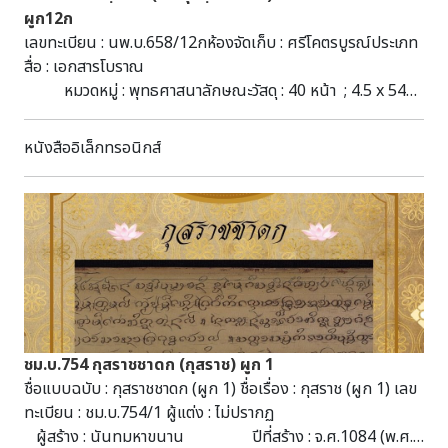
ผูก12ก
เลขทะเบียน : นพ.บ.658/12กห้องจัดเก็บ : ศรีโคตรบูรณ์ประเภท
สื่อ : เอกสารโบราณ
หมวดหมู่ : พุทธศาสนาลักษณะวัสดุ : 40 หน้า ; 4.5 x 54
ซ.ม. : ทองทึบ-ล่องชาด-ล่องรัก ; ไม่มีไม้ประกับชื่อชุด : มัดที่ 211
(142-154) ผูก 12ก (2568)หัวเรื่อง : มหานิปาตวณฺณนา--
หนังสืออิเล็กทรอนิกส์
เอกสารโบราณ คัมภีร์ใบลาน พุทธศาสนาอักษร :
ธรรมอีสานภาษา : ธรรมอีสานบทคัดย่อ : มีเนื้อหาเกี่ยวกับพุทธ
ศาสนา สามารถสืบค้นได้ที่ห้องศรีโคตรบูรณ์ หอสมุดแห่งชาติ
เฉลิมพระเกียรติ สมเด็จพระนางเจ้าสิริกิติ์ พระบรมราชินีนาถ
นครพนม
ชม.บ.754 กุสราชชาดก (กุสราช) ผูก 1
ชื่อแบบฉบับ : กุสราชชาดก (ผูก 1) ชื่อเรื่อง : กุสราช (ผูก 1) เลข
ทะเบียน : ชม.บ.754/1 ผู้แต่ง : ไม่ปรากฏ
ผู้สร้าง : นันทมหาขนาน ปีที่สร้าง : จ.ศ.1084 (พ.ศ.