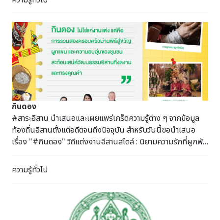
ความรู้ทั่วไป
และโบราณสถาน ผ่านการประยุกต์ใช้พลศาสตร์ของไหลเชิง
คำนวณ (CFD) ในการวิเคราะห์ปัจจัยแวดล้อมต่าง ๆ เช่น อากาศ
ความชื้น อุณหภูมิ และการสะสมเกลือ งานวิจัยนี้จึงไม่ใช่แค่การ
สร้างแบบจำลองทางวิศวกรรม แต่เป็นการเชื่อมโยงองค์ความรู้
ระหว่างวิทยาศาสตร์ วิศวกรรมศาสตร์ และศาสตร์การอนุรักษ์เข้า
ด้วยกันอย่างแท้จริง ​ความร่วมมือจากทุกภาคส่วนในครั้งนี้ จึงไม่
ได้เป็นเพียงความสำเร็จของโครงการวิจัยหนึ่งโครงการเท่านั้น แต่
ยังเป็นรากฐานสำคัญในการพัฒนาและผลักดันงานด้าน
Heritage Science ของประเทศไทย ให้เติบโตอย่างยั่งยืนเพื่อ
กินดอง
ดูแลรักษามรดกวัฒนธรรมอันล้ำค่าของชาติสืบไป
#สาระอีสาน นำเสนอและเผยแพร่เกร็ดความรู้ต่าง ๆ จากข้อมูล
ท้องถิ่นอีสานตั้งแต่อดีตจนถึงปัจจุบัน สำหรับวันนี้ขอนำเสนอ
เรื่อง "#กินดอง" วิถีแต่งงานอีสานสไตล์ : นิยามความรักที่ผูกพัน
ด้วยสายสิญจน์และเครือญาติ เรียบเรียงโดย นางสาวกุลริศา รัชตะ
วุฒิ นักภาษาโบราณ เนื้อหามีดังนี้ . เมื่อเดือนเมษายนที่ผ่านมา
ความรู้ทั่วไป
คู่รักนักแสดงชื่อดัง ณเดชน์ คูกิมิยะ และ ญาญ่า-อุรัสยา เสปอร์
บันด์ ได้ควงคู่เข้าพิธีแต่งงานตามประเพณีอีสาน ณ จังหวัด
ขอนแก่น ซึ่งเป็นบ้านเกิดของฝ่ายชาย ท่ามกลางบรรยากาศอัน
แสนอบอุ่น โดยมีครอบครัว ญาติผู้ใหญ่ ตลอดจนเพื่อนสนิท ทั้ง