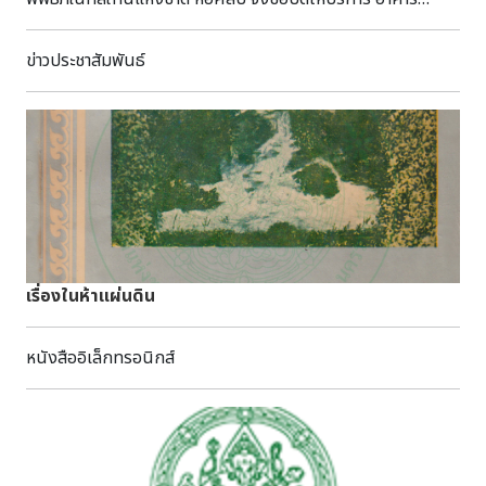
พลอยทับทิมที่มีสีแดงสดใส พลอยไพลินที่มีสีฟ้าอ่อนถึงน้ำเงิน
นิทรรศการถาวร และนิทรรศการศิลปกรรมสมัยรัชกาลที่ 9
เข้ม พลอยบุษราคัมที่มีสีเหลือง และพลอยโกเมนที่มีสีแดงเข้ม
ชั่วคราว ทั้งนี้ ยังสามารถเข้าชมได้ที่ อาคารนิทรรศการหมุนเวียน
ข่าวประชาสัมพันธ์
ทำให้พลอยจากจันทบุรีเป็นที่ต้องการของนักสะสมอัญมณีและผู้
4 และอาคารนิทรรศการหมุนเวียน 6 เปิดทำการวันพุธ - วัน
ที่ชื่นชอบเครื่องประดับทั่วโลก กระแสความนิยมพลอยจาก
อาทิตย์ เวลา 09.00 - 16.00 น. (ปิดวันจันทร์ และวันอังคาร) อัตรา
จันทบุรีพุ่งสูงที่สุดในช่วง พ.ศ. 2520–2540 เมื่อมีการค้นพบ
ค่าเข้าชม ชาวไทย 30 บาท ชาวต่างชาติ 240 บาท ขออภัยในความ
ทับทิมสยาม พลอยสีแดงเข้มที่หายากและมีมูลค่าสูง งดงามเป็นที่
ไม่สะดวก _________________________________ The National
เลื่องลือ เกิดกระแสนิยมพลอยในพื้นที่จันทบุรีและตราด มีผู้คน
Gallery of Thailand is currently renovating its
จำนวนมากหลั่งไหลเข้ามาขุดหาและค้าพลอย ส่งผลให้ถนน
Permanent Exhibition Building. To provide visitors
ศรีจันทร์ หรือที่รู้จักในชื่อว่าถนนอัญมณี กลายเป็นศูนย์กลาง
with an even better experience, the National Gallery
การค้าอัญมณีที่สำคัญที่สุดของประเทศ และเป็นแหล่งซื้อขาย
of Thailand will temporarily close the Permanent
พลอยที่ผู้ค้าจากทั่วโลกให้ความสนใจ แม้ความนิยมใน
Exhibition Building and the Art in the Reign of King
เรื่องในห้าแผ่นดิน
พลอยจะลดลงเมื่อเทียบกับอดีต และปริมาณพลอยในพื้นที่จะลด
Rama IX Exhibition. However, visitors are still
น้อยลงตามกาลเวลา จังหวัดจันทบุรียังคงรักษาสถานะในฐานะ
welcome to explore: • Temporary Exhibition Hall 4 •
แหล่งผลิตอัญมณีที่มีความสำคัญของประเทศไทยและของโลก
หนังสืออิเล็กทรอนิกส์
Temporary Exhibition Hall 6 Opening Days & Hours
โดยได้รับการยอมรับในด้านคุณภาพของอัญมณี ประกอบกับ
Open Wednesday – Sunday, 9:00 AM – 4:00 PM
ภูมิปัญญาท้องถิ่นด้านการแปรรูป การเจียระไน และการค้าพลอย
(Closed on Monday and Tuesday) Admission Fee Thai
ที่สืบทอดต่อกันมาอย่างยาวนาน สะท้อนให้เห็นถึงคุณค่าทาง
Visitors: 30 Baht | Foreign Visitors: 240 Baht We
เศรษฐกิจและวัฒนธรรมของพลอยจันทบุรี หากสนใจ
apologize for the inconvenience.
หนังสือเกี่ยวกับพลอยสามารถอ่านเพิ่มเติมได้ที่ห้องจันทบุรี หอ