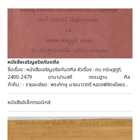
หนังสือเจริญอริยกันตศีล
ชื่อเรื่อง : หนังสือเจริญอริยกันตศีล หัวเรื่อง : ถม กนิษฐภูติ,
2400-2479 อานาปานสติ กรรมฐาน ศีล
คำค้น : - รายละเอียด : พระภิกษุ นายนาวาตรี หลวงพิชิตชโลธร
(หล่ำ กนิษฐภูติ) บุตร์ พิมพ์ขึ้นเป็นมิตร์พลีเพื่ออุทิศกุศลกัลปนา
แด่นางถม กนิษฐภูติ, มารดา เมื่อวันที่ 30 พฤษภาคม พระพุทธ
หนังสืออิเล็กทรอนิกส์
ศักราช 2480 ที่วัดสังข์กระจาย อำเภอบางกอกใหญ่ จังหวัดธนบุรี
(พิมพ์ 1000 ฉบับ) ผู้แต่ง : มหากัน ศรีสวัสดิ์ แหล่งที่มา : หอสมุด
แห่งชาติรัชมังคลาภิเษก จันทบุรี สำนักพิมพ์/โรงพิมพ์ : โรงพิมพ์
โสภณพิพรรฒธนากร ปีที่พิมพ์ : 2480 วันที่เผยแพร่ : 28
มิถุนายน 2568 ผู้ร่วมสร้างสรรค์ผลงาน : - ลิขสิทธิ์ : - รูป