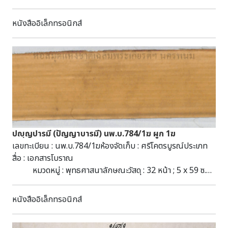
2265) จำนวน : 1 คัมภีร์ 2 ผูก (หอสมุดแห่งชาติฯ เชียงใหม่ มี
ผูก 1, 2) จำนวนบรรทัด : 5 บรรทัด
หนังสืออิเล็กทรอนิกส์
จำนวนหน้า : 64 หน้า อักษร : ธรรมล้านนา
ภาษา : บาลี-ไทยล้านนา เส้น : จาร ฉบับ : ล่อง
ชาด ไม้ประกับ : ไม่มี
ประเภทเอกสารโบราณ : คัมภีร์ใบลาน ประวัติ : นันทมหาขนาน
สร้าง จ.ศ.1084 (พ.ศ.2265) ได้มาจากพิพิธภัณฑสถานแห่งชาติ
เชียงใหม่ เมื่อวันที่ 24 กรกฏาคม 2531 โครงการ : พัฒนาระบบ
บริการห้องสมุดดิจิทัล หอสมุดแห่งชาติรัชมังคลาภิเษก เชียงใหม่
ปี พ.ศ. 2568
ปญฺญปารมี (ปัญญาบารมี) นพ.บ.784/1ฆ ผูก 1ฆ
เลขทะเบียน : นพ.บ.784/1ฆห้องจัดเก็บ : ศรีโคตรบูรณ์ประเภท
สื่อ : เอกสารโบราณ
หมวดหมู่ : พุทธศาสนาลักษณะวัสดุ : 32 หน้า ; 5 x 59 ซ.ม.
: ลานดิบ-ล่องชาด ; ไม่มีไม้ประกับชื่อชุด : มัดที่ 242 (463-476)
ผูก 1ฆ (2568)หัวเรื่อง : ปัญญาบารมี--เอกสารโบราณ
หนังสืออิเล็กทรอนิกส์
คัมภีร์ใบลาน พุทธศาสนาอักษร : ธรรมอีสานภาษา :
ธรรมอีสานบทคัดย่อ : มีเนื้อหาเกี่ยวกับพุทธศาสนา สามารถ