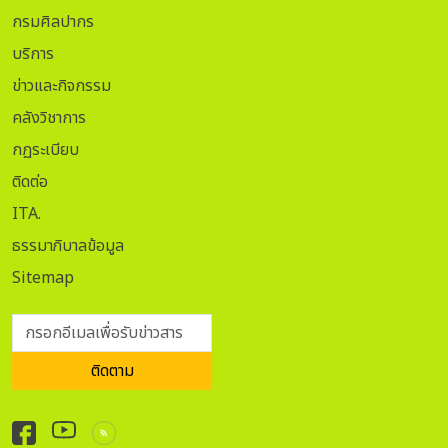
ความศักดิ์สิทธิ์ได้อย่างลงตัว การร่วมสืบสานและถ่ายทอดประเพณี
กรมศิลปากร
อันเปี่ยมเสน่ห์นี้สู่สายตาคนรุ่นใหม่ ไม่เพียงแต่ทำให้วัฒนธรรม
ท้องถิ่นยังคงมีชีวิตชีวา แต่ยังช่วยส่งต่อคุณค่าแห่งความรักและ
บริการ
การเริ่มต้นชีวิตคู่ที่งดงาม ให้เติบโตอย่างมั่นคงและยั่งยืนต่อไป .
ข่าวและกิจกรรม
บรรณานุกรม • ธวัช ปุณโณทก. “กินดอง (แต่งงาน), พิธี.”
คลังวิชาการ
สารานุกรมวัฒนธรรมไทย ภาคอีสาน. 1. (2542): 241-247.
#NLTKORAT #พิธีแต่งงานอีสาน #SoftPowerไทย
กฏระเบียบ
#วัฒนธรรมอีสาน #บายศรีสู่ขวัญ #ผูกแขน #ท้องถิ่น #อีสาน
ติดต่อ
#ภาคตะวันออกเฉียงเหนือ #อีสานศึกษา #ณเดชน์ญาญ่า
ITA.
#NYเขยนอร์เวย์สะใภ้ขอนแก่น
ธรรมาภิบาลข้อมูล
Sitemap
กรอกอีเมลเพื่อรับข่าวสาร
ติดตาม