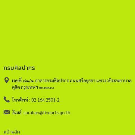
ขวัญ): ถือเป็นหัวใจสำคัญที่สุดของงานกินดอง โดยจะมี "หมอ
สูตร" (หมอขวัญ) เป็นผู้ประกอบพิธีอัญเชิญขวัญมาอยู่กับเนื้อ
กับตัวของคู่บ่าวสาวเพื่อความเป็นสิริมงคล ผ่าน "พานบายศรี" ที่
ประดิดประดอยอย่างวิจิตรบรรจง . #พิธีผูกแขน (ผูกข้อมือ): หลัง
เสร็จสิ้นการสู่ขวัญ พ่อแม่ ญาติผู้ใหญ่ และแขกผู้มีเกียรติจะนำ
ด้ายผูกแขนสีขาวมาผูกข้อมือให้แก่คู่บ่าวสาวเพื่อเป็นการเรียก
ขวัญ พร้อมทั้งให้ศีลให้พร อวยพรให้ทั้งคู่ครองรักกันอย่างยั่งยืน
ซึ่งเปรียบเสมือนสัญลักษณ์ของการต้อนรับสะใภ้และเขยเข้าสู่
ครอบครัวอย่างอบอุ่น . #การกินดอง (เลี้ยงฉลอง): ปิดท้ายด้วย
กรมศิลปากร
การร่วมรับประทานอาหารของแขกผู้มาร่วมงาน โดยมักจะจัดเลี้ยง
ด้วยอาหารพื้นบ้านอีสานรสเลิศ เช่น ลาบ ก้อย เคล้าไปกับเสียง
เลขที่ ๘๑/๑ อาคารกรมศิลปากร ถนนศรีอยุธยา แขวงวชิระพยาบาล
ดนตรีพื้นบ้านหรือหมอลำเพื่อเพิ่มความครึกครื้น บรรยากาศของ
ดุสิต กรุงเทพฯ ๑๐๓๐๐
งานมักเต็มไปด้วยความเอื้อเฟื้อเผื่อแผ่ เนื่องจากคนในชุมชนจะ
มารวมตัวกันช่วยงาน ทั้งเรื่องการทำอาหารและจัดเตรียมสถานที่
โทรศัพท์ : 02 164 2501-2
ทำให้คู่บ่าวสาวได้ทำความรู้จักกับญาติผู้ใหญ่ของทั้งสองฝ่าย ถือ
อีเมล์ :
saraban@finearts.go.th
เป็นการขยายครอบครัวให้ใหญ่โตและอบอุ่นยิ่งขึ้นตามวิถีชาว
อีสานอย่างแท้จริง . "พิธีกินดอง" จึงเป็นภาพสะท้อนอันเด่นชัด
ของอัตลักษณ์พื้นบ้านอีสาน ที่ผสมผสานความเรียบง่ายเข้ากับ
หน้าหลัก