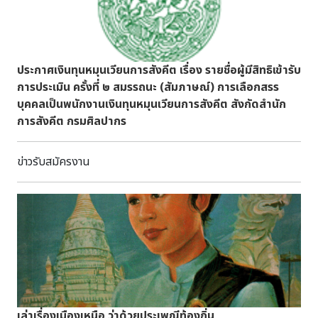
สมุดแห่งชาติรัชมังคลาภิเษก จันทบุรี แหล่งข้อมูลอ้างอิง กรม
ทรัพยากรธรณี. การจำแนกเขตเพื่อการจัดการด้านธรณีวิทยาและ
ทรัพยากรธรณี จังหวัดจันทบุรี. กรุงเทพฯ: กรม, 2554. จันทบุรี.
กรุงเทพฯ: สารคดี, 2538. นิติพัฒน์ บุญชู. ย้อนดูอุตสาหกรรม
ประกาศเงินทุนหมุนเวียนการสังคีต เรื่อง รายชื่อผู้มีสิทธิเข้ารับ
พลอยในจันทบุรี เหตุใดจึงได้ชื่อว่า “เมืองแห่งอัญมณี”.
การประเมิน ครั้งที่ ๒ สมรรถนะ (สัมภาษณ์) การเลือกสรร
[ออนไลน์]. สืบค้นเมื่อ 29 กันยายน 2568,
บุคคลเป็นพนักงานเงินทุนหมุนเวียนการสังคีต สังกัดสำนัก
จาก https://www.silpa-
การสังคีต กรมศิลปากร
mag.com/history/article_153847 พัศพงศ์ ชินอุดมพงศ์.
ตามรอยพลอยจันท์. กรุงเทพฯ: พรีเชียส บิสสิเนส, 2550. เมธี
ข่าวรับสมัครงาน
จึงสงวนสิทธิ์. จันทบูร = Shining Moon. จันทบุรี: ไชน์นิ่งมูน,
2560. เรียบเรียงโดย นางสาวทิพวรรณ จันทร์ปัญญา
บรรณารักษ์ปฏิบัติการ หอสมุดแห่งชาติรัชมังคลาภิเษก จันทบุรี
สำนักศิลปากรที่ 5 ปราจีนบุรี กรมศิลปากร
เล่าเรื่องเมืองเหนือ ว่าด้วยประเพณีท้องถิ่น