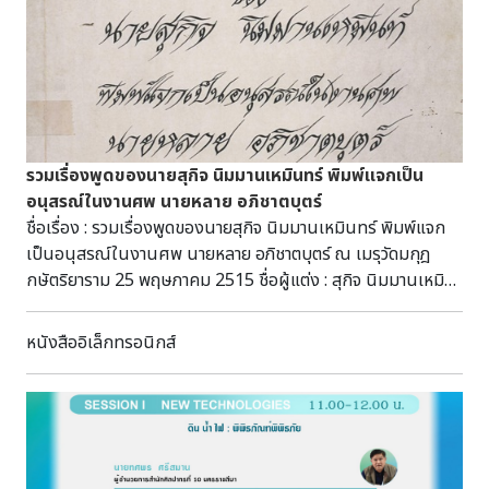
สืบค้นได้ที่ห้องศรีโคตรบูรณ์ หอสมุดแห่งชาติ
เฉลิมพระเกียรติ สมเด็จพระนางเจ้าสิริกิติ์ พระบรมราชินีนาถ
นครพนม
รวมเรื่องพูดของนายสุกิจ นิมมานเหมินทร์ พิมพ์แจกเป็น
อนุสรณ์ในงานศพ นายหลาย อภิชาตบุตร์
ชื่อเรื่อง : รวมเรื่องพูดของนายสุกิจ นิมมานเหมินทร์ พิมพ์แจก
เป็นอนุสรณ์ในงานศพ นายหลาย อภิชาตบุตร์ ณ เมรุวัดมกุฎ
กษัตริยาราม 25 พฤษภาคม 2515 ชื่อผู้แต่ง : สุกิจ นิมมานเหมิ
นทร์ ปีที่พิมพ์ : 2515 สถานที่พิมพ์ : กรุงเทพฯ สำนักพิมพ์ : โรง
พิมพ์วรพากย์พินิจ จำนวนหน้า : 244 หน้า สาระสังเขป : หนังสือ
หนังสืออิเล็กทรอนิกส์
รวบรวมเรื่องพูดของนายสุกิจ นิมมานเหมินท์ จำนวน 14 เรื่อง มี
เนื้อหาเป็นภาษาไทย จำนวน 11 เรื่อง ได้แก่ รัตนบุรุษไทยสมัย
ก่อน มหาตมะคานธี ปัญหาหมอกับโสเภณี เด็กไทยกับเด็กฝรั่ง
มอญที่ข้าพเจ้ารู้จัก เป็นต้น และเรื่องพูดที่มีเนื้อหาเป็นภาษา
อังกฤษ จำนวน 3 เรื่อง ได้แก่ The chinese threat to world