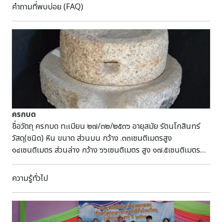
ปทุมธานี พังทลายเสียหาย โดยนายเอนก สีหามาตย์ รองอธิบดี
คำถามที่พบบ่อย (FAQ)
กรมศิลปากร นายประทีป เพ็งตะโก ผู้อำนวยการสำนักศิลปากรที่
๒ สุพรรณบุรี นายช่างโยธาและวิศกรควบคุมงาน เป็นผู้แถลงข่าว
ณ ห้องประชุมกรมศิลปากร ตามที่รายการเรื่องเล่าเสาร์ – อาทิตย์
ประจำวันอาทิตย์ที่ ๒๔ มิถุนายน ๒๕๕๕ รายการ เรื่องเล่าเช้านี้
ประจำวันจันทร์ที่ ๒๕ มิถุนายน ๒๕๕๕ ทางสถานีโทรทัศน์ไทยทีวีสี
ช่อง ๓ และหนังสือพิมพ์ข่าวสด หนังสือพิมพ์มติชน ฉบับวันจันทร์
ที่ ๒๕ มิถุนายน ๒๕๕๕ ได้เสนอข่าวเกี่ยวกับกุฏิพระโบราณ ที่วัดสิงห์
ตำบลสามโคก อำเภอสามโคก จังหวัดปทุมธานี พังทลายเสียหาย
ทั้งหมด สาเหตุจากช่างที่กรมศิลปากรจ้างมาซ่อมแซมบูรณ
ครกบด
ปฏิสังขรณ์ นั้น กรมศิลปากร โดยสำนักศิลปากรที่ ๒
ชื่อวัตถุ ครกบด ทะเบียน ๒๗/๓๒/๒๕๓๖ อายุสมัย รัตนโกสินทร์
สุพรรณบุรี ขอชี้แจงเกี่ยวกับประเด็นดังกล่าวดังนี้ ๑. วัดสิงห์
วัสดุ(ชนิด) หิน ขนาด ส่วนบน กว้าง .๓๓เซนติเมตรสูง
ตำบลสามโคก อำเภอสามโคก จังหวัดปทุมธานี ตั้งอยู่บนฝั่งตะวัน
๑๔เซนติเมตร ส่วนล่าง กว้าง ๖๖เซนติเมตร สูง ๑๗.๕เซนติเมตร
ตกของแม่น้ำเจ้าพระยา เป็นวัดเก่าแก่ซึ่งยังปรากฏเจดีย์ โบสถ์
สูงรวมฐาน ๓๑.๕เซนติเมตร ประวัติ เป็นของมาดารสำหรับโม่แป้ง
วิหารเก่าแก่ ควรค่าแก่การศึกษาด้านประวัติศาสตร์
ทำขนมจีนอายุประมาณ๗๐ กว่าปีมาแล้ว เป็นของสะสมมาแต่เดิม
ความรู้ทั่วไป
โบราณคดี พระพุทธรูปสำคัญของวัดคือ หลวงพ่อโต พระพุทธรูป
เก็บรักษา พิพิธภัณฑสถานแห่งชาติ ถลาง “ครกบด” แป้ง เป็น
ลงรักปิดทอง ปางมารวิชัย สมัยกรุงศรีอยุธยา พระพุทธ
ส่วนประกอบหลักของอาหารไทยทั้งคาวหวานหลายชนิด เช่น
ไสยาสน์ (หลวงพ่อเพชร) นอกจากนี้ยังมีโกศบรรจุอัฐิหลวงพ่อ
ขนมจีน ลอดช่อง และบัวลอย เป็นต้น ในอดีตไม่มีแป้งสำเร็จรูป
พญากราย ซึ่งเป็นพระมอญธุดงค์มาจำพรรษา ที่วัดสิงห์ บนกุฏิ
ขายหากต้องการใช้แป้งจะต้อง โม่เอง อุปกรณ์ที่ใช้โม่แป้งเรียกว่า