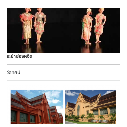
ระบำย่องหงิด
วีดิทัศน์