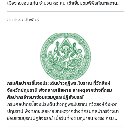
เมือง จ.ขอนแก่น จำนวน ๓๐ คน เข้าเยี่ยมชมพิพิธภัณฑสถาน
แห่งชาติ ขอนแก่น โดยมีนางแพรว ธนภัทรพรชัย และนักศึกษา
ฝึกประสบการณ์ ๓ คน คือ นายเจษฎาภรณ์ บุญสัตย์ นายสัมฤทธิ์
ข่าวประชาสัมพันธ์
ภูดวง และนายวัชรวิทย์ ปัญญะพงษ์ เป็นวิทยากรนำชม
กรมศิลปากรชี้แจงประเด็นข่าวกุฏิพระโบราณ ที่วัดสิงห์
จังหวัดปทุมธานี พังทลายเสียหาย สาเหตุจากช่างที่กรม
ศิลปากรจ้างมาซ่อมแซมบูรณปฏิสังขรณ์
กรมศิลปากรชี้แจงประเด็นข่าวกุฏิพระโบราณ ที่วัดสิงห์ จังหวัด
ปทุมธานี พังทลายเสียหาย สาเหตุจากช่างที่กรมศิลปากรจ้างมา
ซ่อมแซมบูรณปฏิสังขรณ์ เมื่อวันที่ ๒๕ มิถุนายน ๒๕๕๕ กรม
ศิลปากรแถลงข่าวชี้แจงประเด็นกุฏิพระโบราณที่วัดสิงห์ จังหวัด