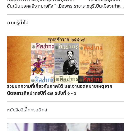
รอยนี้จากการสำรวจเพื่อจัดทำรูปแบบรายการการอนุรักษ์ ตั้งแต่
พ.ศ. ๒๕๕๐ - ๒๕๕๔ ๔.๓ ปูนสอเสื่อมสภาพจากการถูกน้ำแช่ขังและ
ใช้งานอาคารมาเป็นเวลานาน ทำให้การยึดตัวของอิฐและปูนสอไม่ดี
เป็นสาเหตุให้ตัวอาคารทรุดลงมา ๔.๔ สภาพอาคารที่ปูนฉาบผนัง
ความรู้ทั่วไป
นอกหลุดร่อน ทำให้น้ำซึมผ่านเข้าไปในผนังทำให้ ปูนสอชุ่มน้ำ
ทำให้แรงยึดเกาะระหว่างอิฐต่ำ ๔.๕ ขณะที่อาคารทรุดตัวอยู่ระหว่าง
การขุดเพื่อตรวจสอบฐานของอาคารส่วนที่ จมดินเพื่อเตรียมการ
กำหนดระยะที่ทำการตัดผนังเพื่อเสริมคานถ่ายแรง ยังไม่ได้ทำการ
ตัดผนัง จึงยังมิได้มีการรบกวนโครงสร้างของอาคารโบราณ แต่
ตัวอาคารก็เกิดการทรุดตัวลงมาเสียก่อน หลังจากทำการตรวจ
สอบพื้นที่แล้ว สำนักศิลปากรที่ ๒ สุพรรณบุรี ได้สั่งการให้บริษัท
ผู้รับจ้างทำการค้ำยันผนังส่วนที่เหลือโดยให้ดำเนินการตามคำ
แนะนำของวิศวกร และทำการจัดเก็บวัสดุส่วนที่สามารถนำมา
รวมบทความที่เกี่ยวกับภาคใต้ เเละงานจดหมายเหตุจาก
ก่อสร้างเพื่อคืนสภาพอาคารไปจัดเก็บในที่ให้เรียบร้อย รวมทั้งได้
นิตยสารศิลปากรปีที่ ๕๗ ฉบับที่ ๑ - ๖
เร่งรัดให้ผู้รับจ้างดำเนินการบูรณะกุฏิให้คืนสภาพโดยเร็ว โดยให้
บริษัทผู้รับจ้างร่วมกับสถาปนิก วิศวกร และผู้เกี่ยวข้อง ปรับปรุง
หนังสืออิเล็กทรอนิกส์
รูปแบบรายการ และวิธีปรับดีดให้สอดคล้องเหมาะสมกับสภาพ
ปัจจุบันของกุฏิ และให้ดำเนินการบูรณะกุฏิให้กลับคืนสภาพเดิม
โดยให้เป็นไปตามรูปแบบรายการบูรณะที่ได้รับอนุญาต