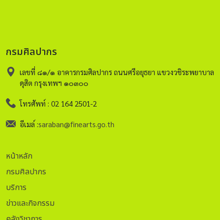
กรมศิลปากร
เลขที่ ๘๑/๑ อาคารกรมศิลปากร ถนนศรีอยุธยา แขวงวชิระพยาบาล
ดุสิต กรุงเทพฯ ๑๐๓๐๐
โทรศัพท์ : 02 164 2501-2
อีเมล์ :
saraban@finearts.go.th
หน้าหลัก
กรมศิลปากร
บริการ
ข่าวและกิจกรรม
คลังวิชาการ