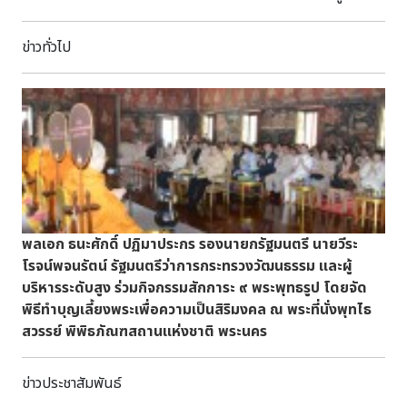
ทักษิณาทานเสร็จแล้วจึงจะเชิญพระบรมศพไปประดิษฐานณพระ
พัฒนาหนังสือไทยเอกสารเเนบ
เมรุมาศน้อย ณ ท้องสนามหลวงเพื่อพระราชทานเพลิงส่วนอาคาร
ข่าวทั่วไป
หลังนี้จะพระราชอุทิศถวายเป็นสถานที่เรียนสำหรับมหาธาตุ
วิทยาลัยต่อไป แต่การยังมิทำสำเร็จสมพระราชประสงค์ก็เสด็จ
สวรรคตเสียก่อน ในรัชสมัยพระบาทสมเด็จพระมงกุฏเกล้าเจ้าอยู่
หัวได้ทรงพระกรุณาโปรดเกล้าฯให้สร้างต่อมาจนแล้วเสร็จ
พระราชทานให้เป็นที่ตั้งหอพระสมุดสำหรับพระนคร โดยโปรดฯให
ย้ายหอพระสมุดวชิรญาณสำหรับพระนครจากที่ตั้งเดิมในพระบรม
มหาราชวังมาตั้งที่อาคารแห่งนี้และได้เสด็จพระราชดำเนินทรงเปิด
หอพระสมุดสำหรับพระนคร เมื่อวันที่ 6 มกราคม พ.ศ.2459 ต่อมา
ในรัชสมัยของพระบาทสมเด็จพระปกเกล้าเจ้าอยู่หัวได้ทรงพระ
พลเอก ธนะศักดิ์ ปฏิมาประกร รองนายกรัฐมนตรี นายวีระ
กรุณาโปรดเกล้าฯ พระราชทานหนังสือในหอพระสมุดส่วน
โรจน์พจนรัตน์ รัฐมนตรีว่าการกระทรวงวัฒนธรรม และผู้
พระองค์มาเพิ่มเติมในหอพระสมุดสำหรับพระนครปริมาณหนังสือ
บริหารระดับสูง ร่วมกิจกรรมสักการะ ๙ พระพุทธรูป โดยจัด
มากขึ้นจึงโปรดฯ ให้แยกหอพระสมุดสำหรับพระนครออกเป็นหอ
พิธีทำบุญเลี้ยงพระเพื่อความเป็นสิริมงคล ณ พระที่นั่งพุทไธ
พระสมุดวชิรญาณและหอพระสุมดวชิราวุธโดยโปรดฯให้หอพระสมุด
สวรรย์ พิพิธภัณฑสถานแห่งชาติ พระนคร
วชิรญาณไปตั้งที่พระราชวังบวรสถานมงคล รูปแบบสมัย
รัตนโกสินทร์ รัชกาลที่ 5-6 อาคารหอพระสมุดวชิราวุธ หรือ
ถาวรวัตถุ สร้างตามแบบสถาปัตยกรรมขอม มุงกระเบื้องกาบูสีคล้ำ
ข่าวประชาสัมพันธ์
ประดับด้วยบราลีสีเดียวกัน ตอนกลางอาคารมีลักษณะแบบครรภ