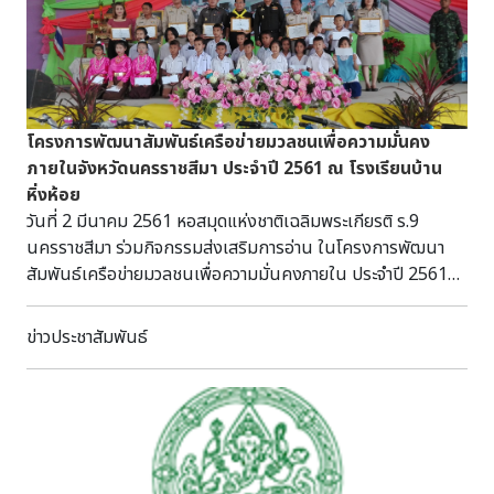
ของวัดมีพิพิธภัณฑ์ เก็บรักษาของเก่า ได้แก่ ตุ่มสามโคก แท่น
“ครกบด” ครกบดทำมาจากหินหรือซีเมนต์ มีหลายขนาดทั้งเล็ก
บรรทมของพระบาทสมเด็จ พระพุทธเลิศหล้านภาลัย เมื่อครั้ง
และใหญ่ ครกบดประกอบด้วย ๒ ส่วน คือ ตัวครกและฝาครก“ตัว
เสด็จประพาสเมืองสามโคก ใบลานอักษรมอญ ตู้พระธรรม และ
ครก” อยู่ด้านล่าง ขอบยกสูงและมีแอ่งล้อมรอบ ตรงกลางเรียกว่า
พระพุทธรูป ด้านหน้าวัดสิงห์มีการขุดค้นพบโบราณสถานเตาโอ่ง
“ฟันครก” มีหน้าตัดเซาะเป็นร่อง กึ่งกลางตัวครกเป็นรูสำหรับใส่
อ่าง ซึ่งถือ เป็นหลักฐานของการตั้งชุมชนมอญในสมัยแรกใน
เดือยยึดฝาครก “ฝาครก” ด้านล่างตรงกลางมีรูสำหรับสวมเดือย
โครงการพัฒนาสัมพันธ์เครือข่ายมวลชนเพื่อความมั่นคง
บริเวณนี้นับแต่สมัยกรุงศรีอยุธยา กรมศิลปากรได้ประกาศขึ้น
หน้าตัดเซาะร่องเป็นฟันครก ด้านบนมีรูใช้ใส่ข้าวสารที่จะโม่ ด้าน
ภายในจังหวัดนครราชสีมา ประจำปี 2561 ณ โรงเรียนบ้าน
ทะเบียนและกำหนดขอบเขตโบราณสถาน ประกาศในราชกิจจานุ
ข้างมีช่องสี่เหลี่ยมใช้ใส่มือครก ครกขนาดเล็กมีมือครก ๑ มือ
หิ่งห้อย
เบกษา เมื่อวันที่ ๑ กันยายน พ.ศ. ๒๕๓๕ เล่มที่ ๑๐๙ ตอนที่ ๑๐๙
เรียก “ครกมือเดียว” ครกขนาดใหญ่มี ๒ มือ เรียก “ครกสองมือ”
วันที่ 2 มีนาคม 2561 หอสมุดแห่งชาติเฉลิมพระเกียรติ ร.9
๒. กรมศิลปากร สำนักศิลปากรที่ ๒ สุพรรณบุรี ได้รับการจัดสรร
วิธีการใช้ครกบด ต้องนำข้าวสารมาแช่น้ำให้พอง แล้วจึงค่อยๆ
นครราชสีมา ร่วมกิจกรรมส่งเสริมการอ่าน ในโครงการพัฒนา
งบประมาณโครงการฟื้นฟูบูรณะโบราณสถานที่ประสบอุทกภัย
หยอดข้าวสารลงรูซึ่งอยู่ที่ปากครกและหมุดครก ข้าวสารที่ถูกบด
สัมพันธ์เครือข่ายมวลชนเพื่อความมั่นคงภายใน ประจำปี 2561
โครงการบูรณะโบราณสถานวัดสิงห์ จำนวน ๑๒,๐๒๐,๐๐๐ บาท
แล้วจะค่อยๆ ลงมาที่แอ่งของตัวครก การหยอดข้าวสารต้องหยอด
ของกองอำนวยการรักษาความมั่นคงภายในจังหวัดนครราชสีมา
โดยแบ่งเป็น ๒ โครงการ - โครงการงานบูรณะโบราณสถาน
ในบริมาณที่เหมาะสม เพราะถ้ามีข้าวมากแต่น้ำน้อยจำให้ข้นหนืด
ณ โรงเรียนบ้านหิ่งห้อย ตำบลหนองแวง อำเภอเทพารักษ์
จำนวนเงิน ๔,๔๕๐,๐๐๐ บาท - โครงการงานปรับยกระดับ (ปรับ
ข่าวประชาสัมพันธ์
ต้องหยอดน้ำช่วย แต่ถ้ามีน้ำมากกว่าข้าวแป้งก็จะเหลว และฟันครก
จ.นครราชสีมา
ดีด) วงเงินสัญญาจ้าง ๗,๕๓๙,๐๐๐ บาท ดำเนินการว่าจ้างบริษัท
จะเสียดสีกันทำให้ทรายหรือซีเมนต์หลุดติดมากับแป้งได้ เมื่อใช้
กันต์กนิษฐ์ ก่อสร้าง จำกัด เป็นผู้ดำเนินงาน ตามสัญญาจ้างเลข
ครกบดเสร็จแล้วจะต้องล้างให้สะอาดไม่ให้มีเศษแป้งติดอยู่ หากมี
ที่ ๑๒/๒๕๕๕ เริ่มสัญญาวันที่ ๑๘ กุมภาพันธ์ ๒๕๕๕ สิ้นสุดวันที่ ๑๕
แป้งติดอยู่จะทำให้ครกบูดเน่าได้ “ครกบด” เป็นของใช้คู่ครัวไทย
สิงหาคม ๒๕๕๕ โดยมีนายเฉลิมศักดิ์ ทองมา นายช่างโยธาชำนาญ
ในอดีตซึ่งใช้ในทุกภูมิภาค ในภาคใต้แถบจังหวัดพังงา เรียกว่า
งาน สำนักศิลปากรที่ ๒ สุพรรณบุรี เป็นผู้ควบคุมงาน ๓. เมื่อ
“ครกสีหิน” ในปัจจุบันคนเลิกใช้ครกบดแล้วเพราะมีแป้งสำเร็จรูป
วันที่ ๒๙ พฤษภาคม ๒๕๕๕ เวลา ๒๑.๓๐ น. นายเฉลิมศักดิ์ ทองมา