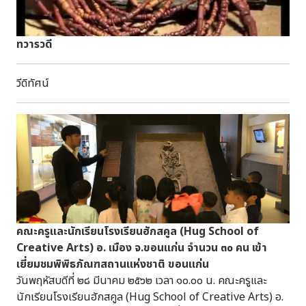
ทวารวดี
วีดิทัศน์
คณะครูและนักเรียนโรงเรียนฮักสคูล (Hug School of
Creative Arts) อ. เมือง จ.ขอนแก่น จำนวน ๓๐ คน เข้า
เยี่ยมชมพิพิธภัณฑสถานแห่งชาติ ขอนแก่น
วันพฤหัสบดีที่ ๒๘ มีนาคม ๒๕๖๒ เวลา ๑๐.๐๐ น. คณะครูและ
นักเรียนโรงเรียนฮักสคูล (Hug School of Creative Arts) อ.