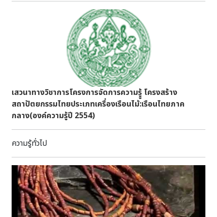
ธาตุของพระปรางค์ถึง 3 หลัง ซึ่งน่าจะเป็นแบบที่ดัดแปลงจาก
ยอดปรางค์ 3 ยอดเดิม และสุดปีกของอาคารมีเรือนธาตุแบบนี้อีก
ทั้งสองข้าง ปั้นลมอาคารประดับลายปูนปั้น เฉพาะหลังกลางหน้า
บันลด 3 ชั้น นอกนั้นลด 2 ชั้น ลายที่หัวเสาและฐานเสาประดิษฐ์
จากฐานกลีบบัว ประตูเฉพาะประตูกลางของเรือนกลางเป็นรูปโค้ง
แหลมแบบสถาปัตยกรรม Gothic นอกนั้นเป็นประตูสี่เหลี่ยม
ธรรมดา ทางเข้าออกอยู่กึ่งกลางของปีกซ้ายของอาคาร ซุ้มประตู
รูปโค้งแหลมสูงจรดหลังคา หน้าบันมีเพียงชั้นเดียว ซึ่งกึ่งกลาง
เสวนาทางวิชาการโครงการจัดการความรูู้ โครงสร้าง
ปีกขวาของอาคารก็จะตกแต่งด้วยหน้าบันแบบเดียวกันนี้ อาคาร
สถาปัตยกรรมไทยประเภทเครื่องเรือนไม้:เรือนไทยภาค
ด้านหลัง ประดับหน้าบันเหมือนด้านหน้า มีระเบียงตลอดความยาว
กลาง(องค์ความรู้ปี 2554)
ของอาคาร ตัวอาคารยกพื้นสูง ฐานอาคารก่ออิฐถือปูนแบบฐาน
ปัทม์ มีบันไดขึ้นทั้งหน้าและหลังเป็นระยะๆ ตลอดความยาวของ
ความรู้ทั่วไป
อาคาร และมีบันไดขึ้นสู่ระเบียงจากทางเข้าออก สนามด้านหน้าและ
ด้านหลังเป็นแนวแคบขนานไปกับอาคารปูหญ้าและปลูกไม้ดอก
เฉพาะสนามด้านหน้ามีรั้วเหล็กโปร่งล้อม