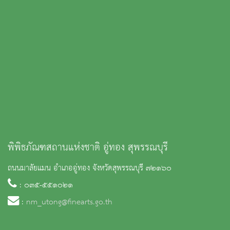
พิพิธภัณฑสถานแห่งชาติ อู่ทอง สุพรรณบุรี
ถนนมาลัยแมน อำเภออู่ทอง จังหวัดสุพรรณบุรี ๗๒๑๖๐
: ๐๓๕-๕๕๑๐๒๑
:
nm_utong@finearts.go.th