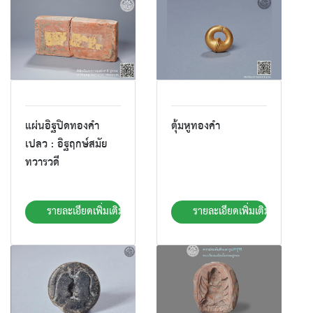
แผ่นอิฐปิดทองคำ
ตุ้มหูทองคำ
เปลว : อิฐฤกษ์สมัย
ทวารวดี
รายละเอียดเพิ่มเติม
รายละเอียดเพิ่มเติม