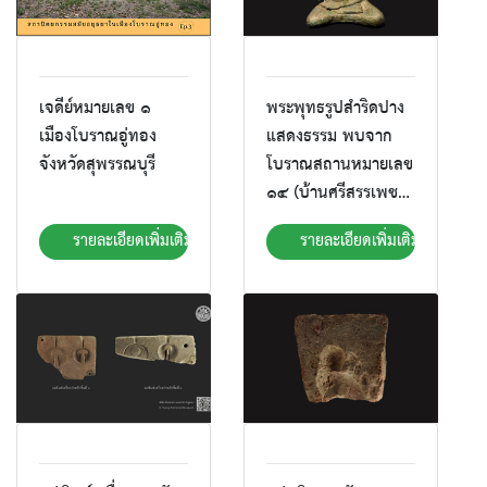
เจดีย์หมายเลข ๑
พระพุทธรูปสำริดปาง
เมืองโบราณอู่ทอง
แสดงธรรม พบจาก
จังหวัดสุพรรณบุรี
โบราณสถานหมายเลข
๑๔ (บ้านศรีสรรเพชญ์
๓)
รายละเอียดเพิ่มเติม
รายละเอียดเพิ่มเติม