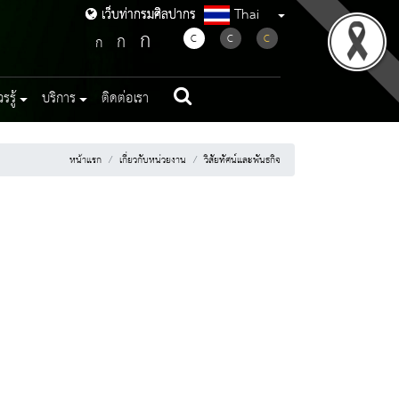
Thai
เว็บท่ากรมศิลปากร
เว็บท่ากรมศิลปากร
ก
ก
C
C
C
ก
รู้
บริการ
ติดต่อเรา
หน้าแรก
เกี่ยวกับหน่วยงาน
วิสัยทัศน์และพันธกิจ