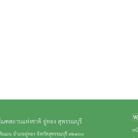
ภัณฑสถานแห่งชาติ อู่ทอง สุพรรณบุรี
หน้
ัยแมน อำเภออู่ทอง จังหวัดสุพรรณบุรี ๗๒๑๖๐