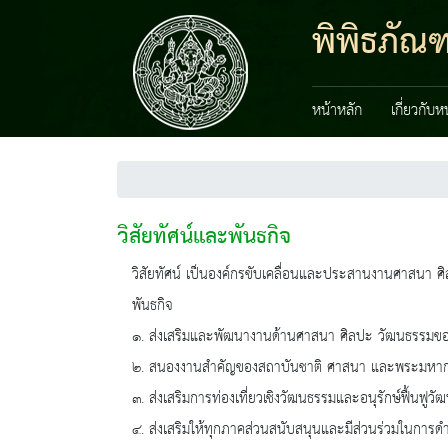
พิพิธภัณฑ
หน้าหลัก
เกี่ยวกับ
วิสัยทัศน์และพันธกิจ
วิสัยทัศน์ เป็นองค์กรขับเคลื่อนและประสานงานศาสนา ศ
พันธกิจ
๑. ส่งเสริมและพัฒนางานด้านศาสนา ศิลปะ วัฒนธรรมข
๒. สนองงานสำคัญของสถาบันชาติ ศาสนา และพระมหากษัต
๓. ส่งเสริมการท่องเที่ยวเชิงวัฒนธรรมและอนุรักษ์ฟื้นฟูว
๔. ส่งเสริมให้ทุกภาคส่วนสนับสนุนและมีส่วนร่วมในการ