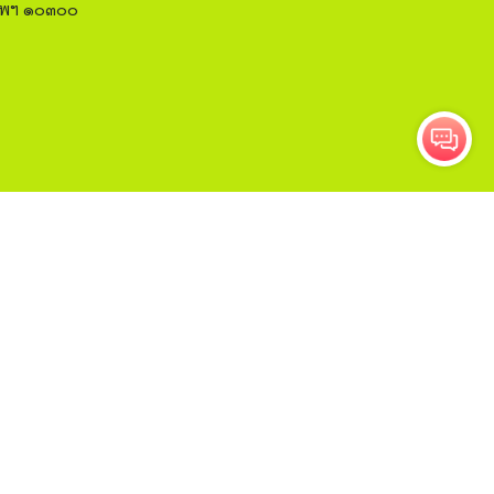
งเทพฯ ๑๐๓๐๐
ติดตาม