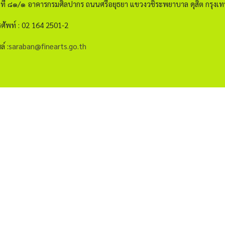
ขที่ ๘๑/๑ อาคารกรมศิลปากร ถนนศรีอยุธยา แขวงวชิระพยาบาล ดุสิต กรุ
ศัพท์ : 02 164 2501-2
ล์ :
saraban@finearts.go.th
กรอกอีเมลเพื่อรับข่าวสาร
าการ
ียบ
ap
จำนวนผู้เข้าชม 12,513,621 คน
โยบายเว็บไซต์
|
มาตรฐาน
|
นโยบายการคุ้มครองข้อมูลส่วนบุคคล