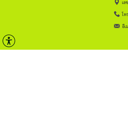
เล
โทร
อีเม
หน้าหลัก
คลังวิช
กรมศิลปากร
กฏระเบ
บริการ
ติดต่อ
ข่าวและกิจกรรม
ITA.
ธรรมาภิบาลข้อมูล
Sitem
สงวนลิขสิทธิ์ © 2563 กรมศิลปากร. กระทรวงวัฒนธรรม -
น