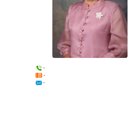
-
-
-