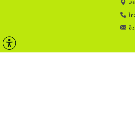
เล
โทร
อีเม
หน้าหลัก
คลังวิช
กรมศิลปากร
กฏระเบ
บริการ
ติดต่อ
ข่าวและกิจกรรม
ITA.
ธรรมาภิบาลข้อมูล
Sitem
สงวนลิขสิทธิ์ © 2563 กรมศิลปากร. กระทรวงวัฒนธรรม -
น