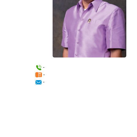
-
-
-