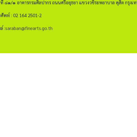
ขที่ ๘๑/๑ อาคารกรมศิลปากร ถนนศรีอยุธยา แขวงวชิระพยาบาล ดุสิต กรุ
ศัพท์ : 02 164 2501-2
ล์ :
saraban@finearts.go.th
กรอกอีเมลเพื่อรับข่าวสาร
าการ
ียบ
ap
จำนวนผู้เข้าชม 12,513,621 คน
โยบายเว็บไซต์
|
มาตรฐาน
|
นโยบายการคุ้มครองข้อมูลส่วนบุคคล