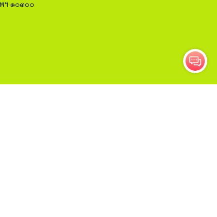
งเทพฯ ๑๐๓๐๐
ติดตาม