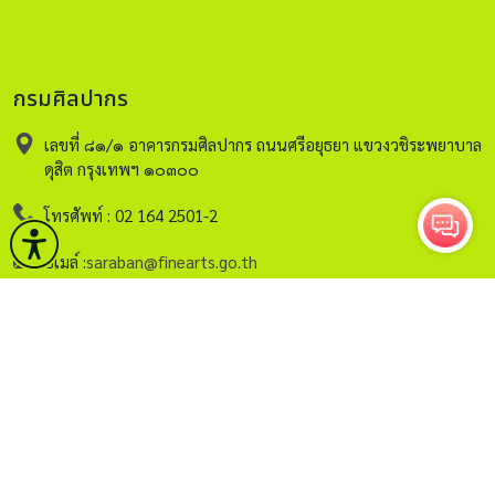
กรมศิลปากร
เลขที่ ๘๑/๑ อาคารกรมศิลปากร ถนนศรีอยุธยา แขวงวชิระพยาบาล
ดุสิต กรุงเทพฯ ๑๐๓๐๐
โทรศัพท์ : 02 164 2501-2
อีเมล์ :
saraban@finearts.go.th
หน้าหลัก
กรมศิลปากร
บริการ
ข่าวและกิจกรรม
คลังวิชาการ