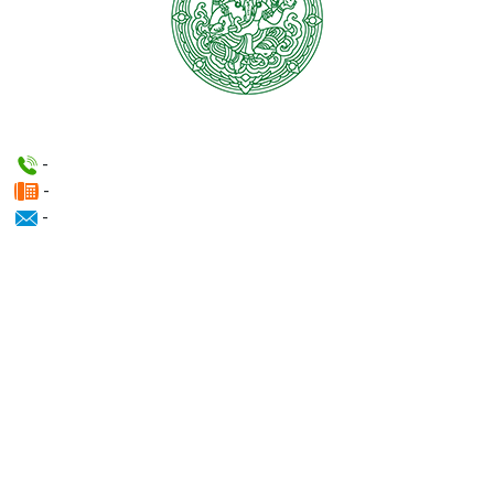
-
-
-