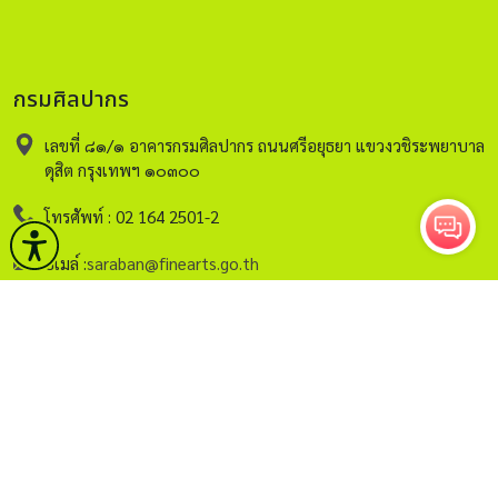
กรมศิลปากร
เลขที่ ๘๑/๑ อาคารกรมศิลปากร ถนนศรีอยุธยา แขวงวชิระพยาบาล
ดุสิต กรุงเทพฯ ๑๐๓๐๐
โทรศัพท์ : 02 164 2501-2
อีเมล์ :
saraban@finearts.go.th
หน้าหลัก
กรมศิลปากร
บริการ
ข่าวและกิจกรรม
คลังวิชาการ