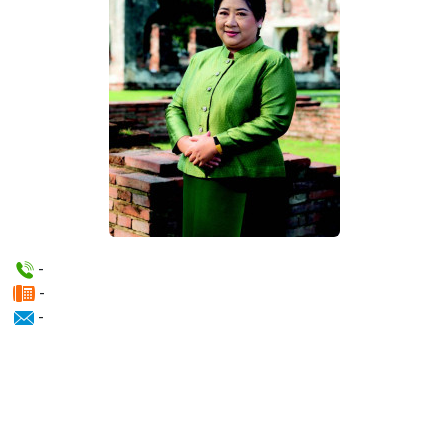
-
-
-