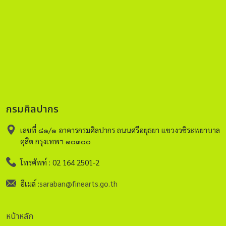
กรมศิลปากร
เลขที่ ๘๑/๑ อาคารกรมศิลปากร ถนนศรีอยุธยา แขวงวชิระพยาบาล
ดุสิต กรุงเทพฯ ๑๐๓๐๐
โทรศัพท์ : 02 164 2501-2
อีเมล์ :
saraban@finearts.go.th
หน้าหลัก