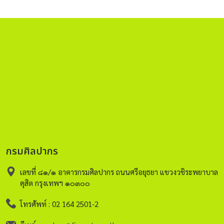
กรมศิลปากร
เลขที่ ๘๑/๑ อาคารกรมศิลปากร ถนนศรีอยุธยา แขวงวชิระพยาบาล
ดุสิต กรุงเทพฯ ๑๐๓๐๐
โทรศัพท์ : 02 164 2501-2