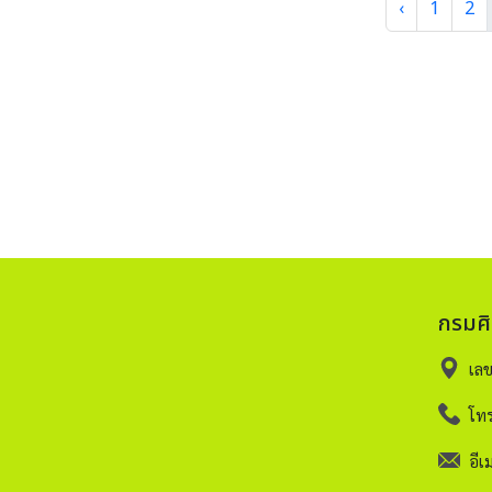
‹
1
2
กรมศ
เล
โทร
อีเม