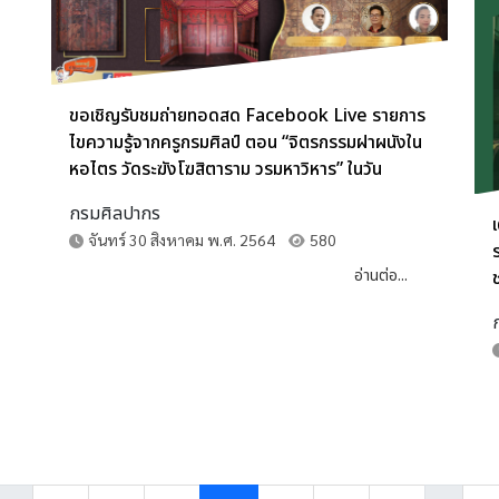
ขอเชิญรับชมถ่ายทอดสด Facebook Live รายการ
ไขความรู้จากครูกรมศิลป์ ตอน “จิตรกรรมฝาผนังใน
หอไตร วัดระฆังโฆสิตาราม วรมหาวิหาร” ในวัน
พฤหัสบดีที่ ๒ กันยายน ๒๕๖๔ เวลา ๑๑.๐๐ – ๑๑.๔๕
กรมศิลปากร
น. ผู้สนใจสามารถติดตามชมได้ทาง Facebook กรม
จันทร์ 30 สิงหาคม พ.ศ. 2564
580
ศิลปากร
อ่านต่อ...