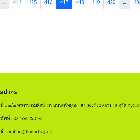
...
414
415
416
417
418
419
420
...
48
ิลปากร
ขที่ ๘๑/๑ อาคารกรมศิลปากร ถนนศรีอยุธยา แขวงวชิระพยาบาล ดุสิต กรุ
ศัพท์ : 02 164 2501-2
ล์ :
saraban@finearts.go.th