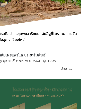
กรมศิลปากรขุดพบจารึกบนแผ่นอิฐที่โบราณสถานวัด
้มสุก จ.เชียงใหม่
กลุ่มเผยแพร่และประชาสัมพันธ์
พุธ 01 กันยายน พ.ศ. 2564
1,649
อ่านต่อ...