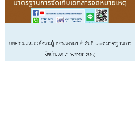
บทความเเละองค์ความรู้ หจช.สงขลา ลำดับที่ ๐๑๕ มาตรฐานการ
จัดเก็บเอกสารจดหมายเหตุ
รายละเอียดเพิ่มเติม
ดูด้านภาษา หนังสือ และเอกสาร ทั้งหมด
-