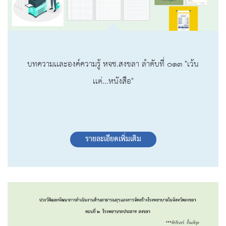
บทความเเละองค์ความรู้ หจช.สงขลา ลำดับที่ ๐๑๓ "เว้น
เเต่...หนังสือ"
รายละเอียดเพิ่มเติม