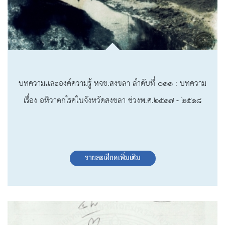
บทความเเละองค์ความรู้ หจช.สงขลา ลำดับที่ ๐๑๑ : บทความ
เรื่อง อหิวาตกโรคในจังหวัดสงขลา ช่วงพ.ศ.๒๕๑๗ - ๒๕๑๘
รายละเอียดเพิ่มเติม