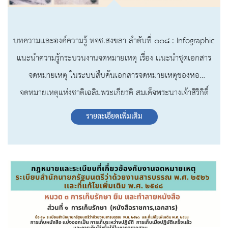
บทความเเละองค์ความรู้ หจช.สงขลา ลำดับที่ ๐๐๘ : Infographic
แนะนำความรู้กระบวนงานจดหมายเหตุ เรื่อง เเนะนำชุดเอกสาร
จดหมายเหตุ ในระบบสืบค้นเอกสารจดหมายเหตุของหอ
จดหมายเหตุแห่งชาติเฉลิมพระเกียรติ สมเด็จพระนางเจ้าสิริกิติ์
พระบรมราชินีนาถ สงขลา
รายละเอียดเพิ่มเติม