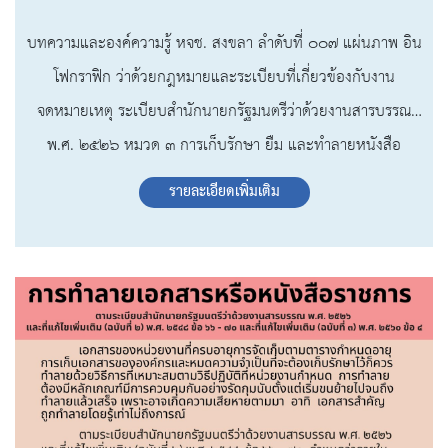
บทความและองค์ความรู้ หจช. สงขลา ลำดับที่ ๐๐๗ แผ่นภาพ อิน
โฟกราฟิก ว่าด้วยกฎหมายและระเบียบที่เกี่ยวข้องกับงาน
จดหมายเหตุ ระเบียบสำนักนายกรัฐมนตรีว่าด้วยงานสารบรรณ
พ.ศ. ๒๕๒๖ หมวด ๓ การเก็บรักษา ยืม และทำลายหนังสือ
รายละเอียดเพิ่มเติม