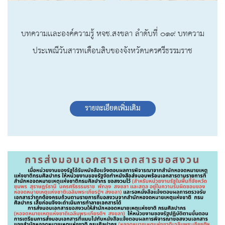
บทความเเละองค์ความรู้ หจช.สงขลา ลำดับที่ ๐๑๙ บทความ
ประเพณีวันสารทเดือนสิบของจังหวัดนครศรีธรรมราช
รายละเอียดเพิ่มเติม