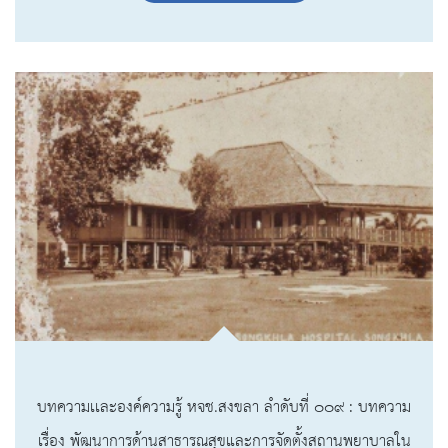
บทความเเละองค์ความรู้ หจช.สงขลา ลำดับที่ ๐๐๙ : บทความ
เรื่อง พัฒนาการด้านสาธารณสุขและการจัดตั้งสถานพยาบาลใน