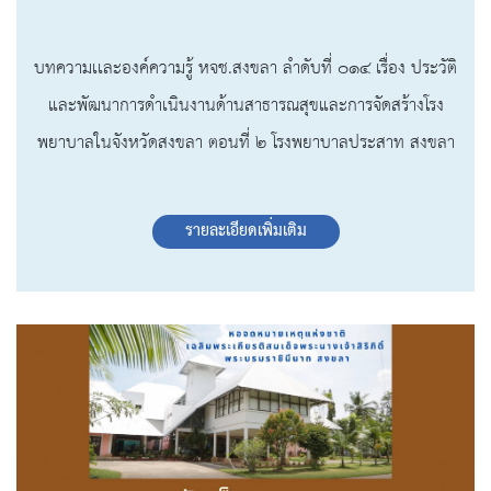
บทความเเละองค์ความรู้ หจช.สงขลา ลำดับที่ ๐๑๔ เรื่อง ประวัติ
และพัฒนาการดำเนินงานด้านสาธารณสุขและการจัดสร้างโรง
พยาบาลในจังหวัดสงขลา ตอนที่ ๒ โรงพยาบาลประสาท สงขลา
รายละเอียดเพิ่มเติม