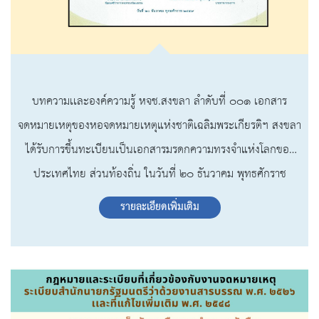
บทความเเละองค์ความรู้ หจช.สงขลา ลำดับที่ ๐๐๑ เอกสาร
จดหมายเหตุของหอจดหมายเหตุแห่งชาติเฉลิมพระเกียรติฯ สงขลา
ได้รับการขึ้นทะเบียนเป็นเอกสารมรดกความทรงจำแห่งโลกของ
ประเทศไทย ส่วนท้องถิ่น ในวันที่ ๒๐ ธันวาคม พุทธศักราช
๒๕๕๙
รายละเอียดเพิ่มเติม