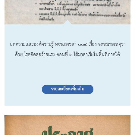
บทความเเละองค์ความรู้ หจช.สงขลา ๐๐๔ เรื่อง จดหมายเหตุว่า
ด้วย โรคติดต่อร้ายแรง ตอนที่ ๓ ไข้มาลาเรียในพื้นที่ภาคใต้
รายละเอียดเพิ่มเติม