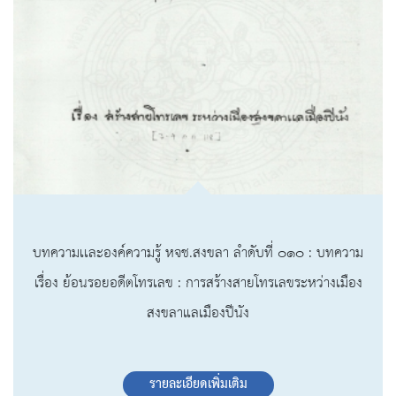
บทความเเละองค์ความรู้ หจช.สงขลา ลำดับที่ ๐๑๐ : บทความ
เรื่อง ย้อนรอยอดีตโทรเลข : การสร้างสายโทรเลขระหว่างเมือง
สงขลาแลเมืองปีนัง
รายละเอียดเพิ่มเติม