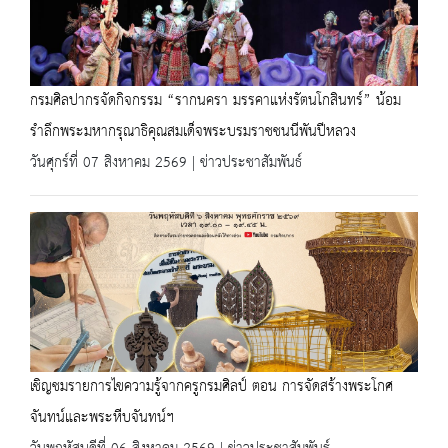
กรมศิลปากรจัดกิจกรรม “รากนครา มรรคาแห่งรัตนโกสินทร์” น้อม
รำลึกพระมหากรุณาธิคุณสมเด็จพระบรมราชชนนีพันปีหลวง
วันศุกร์ที่ 07 สิงหาคม 2569 | ข่าวประชาสัมพันธ์
เชิญชมรายการไขความรู้จากครูกรมศิลป์ ตอน การจัดสร้างพระโกศ
จันทน์และพระหีบจันทน์ฯ