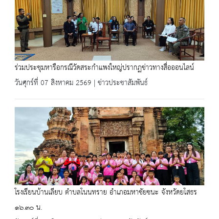
ร่วมประชุมหารือกรณีวัดสระกำแพงใหญ่ปรากฏข่าวทางสื่อออนไลน์
วันศุกร์ที่ 07 สิงหาคม 2569 | ข่าวประชาสัมพันธ์
โรงเรียนบ้านเลียบ ตำบลโนนทราย อำเภอมหาชัยชนะ จังหวัดยโสธร
๑๖.๓๐ น.