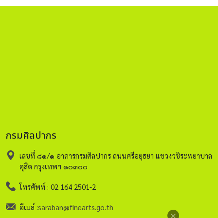
กรมศิลปากร
เลขที่ ๘๑/๑ อาคารกรมศิลปากร ถนนศรีอยุธยา แขวงวชิระพยาบาล
ดุสิต กรุงเทพฯ ๑๐๓๐๐
โทรศัพท์ : 02 164 2501-2
อีเมล์ :
saraban@finearts.go.th