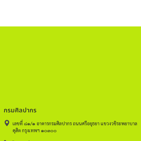
กรมศิลปากร
เลขที่ ๘๑/๑ อาคารกรมศิลปากร ถนนศรีอยุธยา แขวงวชิระพยาบาล
ดุสิต กรุงเทพฯ ๑๐๓๐๐