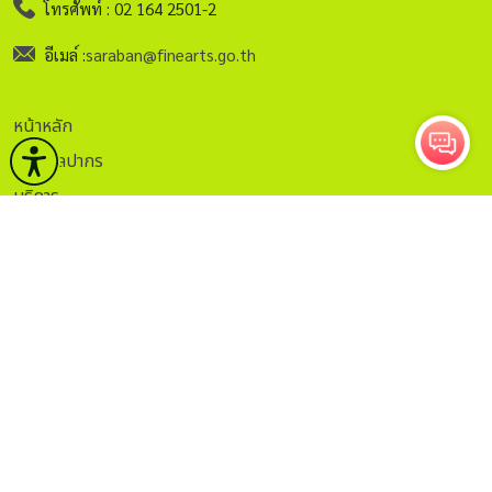
โทรศัพท์ : 02 164 2501-2
อีเมล์ :
saraban@finearts.go.th
หน้าหลัก
กรมศิลปากร
บริการ
ข่าวและกิจกรรม
คลังวิชาการ
กฏระเบียบ
ติดต่อ
ITA.
ธรรมาภิบาลข้อมูล
Sitemap