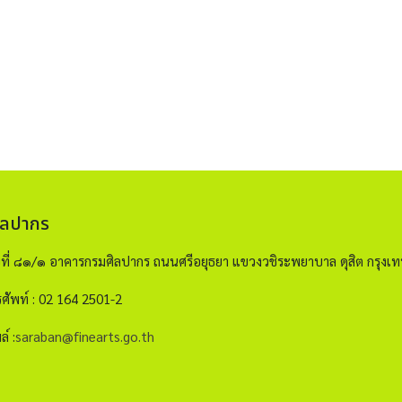
ิลปากร
ขที่ ๘๑/๑ อาคารกรมศิลปากร ถนนศรีอยุธยา แขวงวชิระพยาบาล ดุสิต กรุ
ศัพท์ : 02 164 2501-2
ล์ :
saraban@finearts.go.th