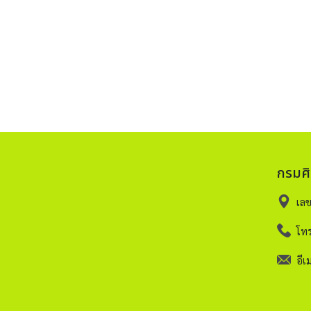
กรมศ
เล
โทร
อีเม