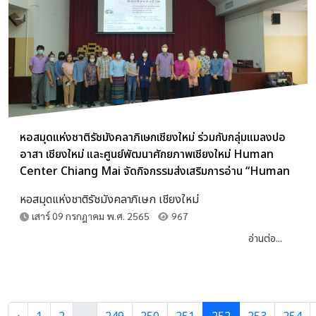
หอสมุดแห่งชาติรัชมังคลาภิเษกเชียงใหม่ ร่วมกับกลุ่มแมลงปอ
อาสา เชียงใหม่ และศูนย์พัฒนาศักยภาพเชียงใหม่ Human
Center Chiang Mai จัดกิจกรรมส่งเสริมการอ่าน “Human
Book Human Life หนังสือแห่งชีวิต” ภายใต้โครงการพัฒนา
หอสมุดแห่งชาติรัชมังคลาภิเษก เชียงใหม่
และส่งเสริมหอสมุดแห่งชาติให้เป็นแหล่งเรียนรู้ตลอดชีวิต ประจำ
เสาร์ 09 กรกฎาคม พ.ศ. 2565
967
ปีงบประมาณ ๒๕๖๕
อ่านต่อ...