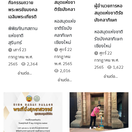
สมุดแห่งชา
กิจกรรมถวาย
ผู้อำนวยการหอ
ติรัชมังคลา
พระพรชัยมงคล
สมุดแห่งชาติรัช
ภิเษก
เฉลิมพระเกียรติ
มังคลาภิเษก
หอสมุดแห่ง
เชียงใหม่ เข้า
ร. ๑๐
เชียงใหม่ และ
ชาติรัชมัง
พิพิธภัณฑสถาน
ร่วมรับฟัง
หอสมุดแห่งชาติ
บุคลากร เข้า
คลาภิเษก
แห่งชาติ
การแนะนำ
รัชมังคลาภิเษก
ร่วมการประชุม
เชียงใหม่
สุรินทร์
การ ใช้งาน
เชียงใหม่
วิชาการ
ศุกร์ 22
เสาร์ 23
ฐานข้อมูล
ศุกร์ 22
หอสมุดแห่งชาติ
กรกฎาคม
กรกฎาคม พ.ศ.
Gale
กรกฎาคม พ.ศ.
ประจำปี ๒๕๖๕
พ.ศ. 2565
2565
2,364
2565
1,622
หัวข้อ “บทบาท
2,016
อ่านต่อ...
และการปรับตัว
อ่านต่อ...
อ่านต่อ...
ของห้องสมุดใน
ยุคดิจิทัล"