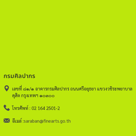
กรมศิลปากร
เลขที่ ๘๑/๑ อาคารกรมศิลปากร ถนนศรีอยุธยา แขวงวชิระพยาบาล
ดุสิต กรุงเทพฯ ๑๐๓๐๐
โทรศัพท์ : 02 164 2501-2
อีเมล์ :
saraban@finearts.go.th