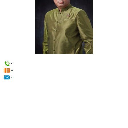
-
-
-