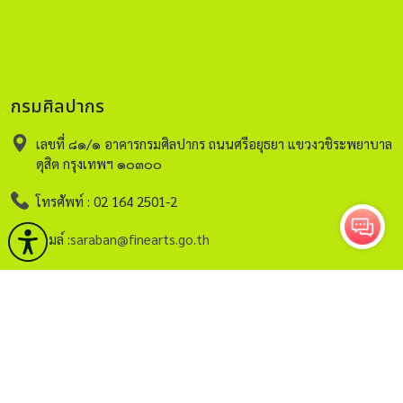
กรมศิลปากร
เลขที่ ๘๑/๑ อาคารกรมศิลปากร ถนนศรีอยุธยา แขวงวชิระพยาบาล
ดุสิต กรุงเทพฯ ๑๐๓๐๐
โทรศัพท์ : 02 164 2501-2
อีเมล์ :
saraban@finearts.go.th
หน้าหลัก
กรมศิลปากร
บริการ
ข่าวและกิจกรรม