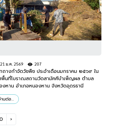
21 ม.ค. 2569
207
กถางกำจัดวัชพืช ประจำเดือนมกราคม ๒๕๖๙ ใน
ตพื้นที่โบราณสถานวัดสามัคคีบำเพ็ญผล ตำบล
องหาน อำเภอหนองหาน จังหวัดอุดรธานี
่านต่อ...
0
›