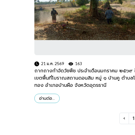
21 ม.ค. 2569
163
ถากถางกำจัดวัชพืช ประจำเดือนมกราคม ๒๕๖๙ 
เขตพื้นที่โบราณสถานดอนสิม หมู่ ๑ บ้านคู ตำบล
ทอง อำเภอบ้านผือ จังหวัดอุดรธานี
อ่านต่อ...
‹
1