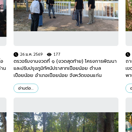
26 ม.ค. 2569
177
่อ
ตรวจรับงานงวดที่ ๑ (งวดสุดท้าย) โครงการพัฒนา
ถา
้าน
และปรับปรุงภูมิทัศน์ปราสาทเปือยน้อย ตำบล
เข
เปือยน้อย อำเภอเปือยน้อย จังหวัดขอนแก่น
พา
อ่านต่อ...
อ