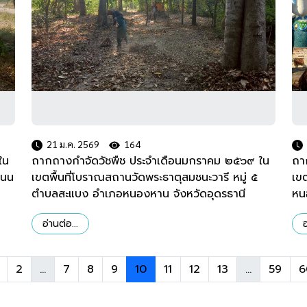
21 ม.ค. 2569
164
ใน
ถากถางกำจัดวัชพืช ประจำเดือนมกราคม ๒๕๖๙ ใน
ถา
โนน
เขตพื้นที่โบราณสถานวัดพระธาตุสมชนะวารี หมู่ ๕
เข
ตำบลสะแบง อำเภอหนองหาน จังหวัดอุดรธานี
หน
อ่านต่อ...
อ
2
...
7
8
9
10
11
12
13
...
59
6