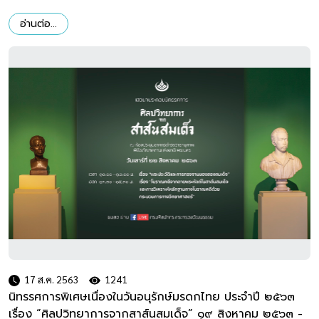
อ่านต่อ...
17 ส.ค. 2563
1241
นิทรรศการพิเศษเนื่องในวันอนุรักษ์มรดกไทย ประจำปี ๒๕๖๓
เรื่อง “ศิลปวิทยาการจากสาส์นสมเด็จ” ๑๙ สิงหาคม ๒๕๖๓ -