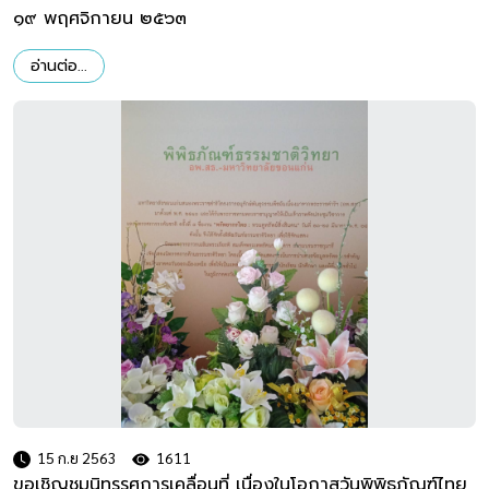
๑๙ พฤศจิกายน ๒๕๖๓
อ่านต่อ...
15 ก.ย 2563
1611
ขอเชิญชมนิทรรศการเคลื่อนที่ เนื่องในโอกาสวันพิพิธภัณฑ์ไทย