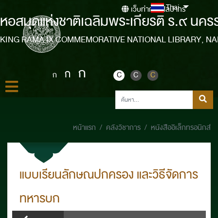
Thai
เว็บท่ากรมศิลปากร
หอสมุดแห่งชาติเฉลิมพระเกียรติ ร.๙ นคร
KING RAMA IX COMMEMORATIVE NATIONAL LIBRARY, N
ก
ก
ก
C
C
C
หน้าแรก
คลังวิชาการ
หนังสืออิเล็กทรอนิกส์
แบบเรียนลักษณปกครอง และวิธีจัดการ
ทหารบก