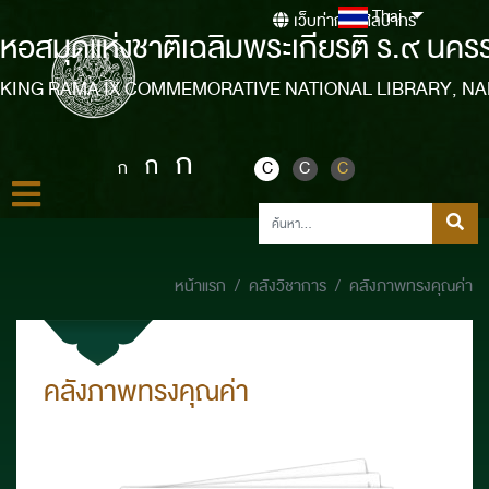
Thai
เว็บท่ากรมศิลปากร
หอสมุดแห่งชาติเฉลิมพระเกียรติ ร.๙ นคร
KING RAMA IX COMMEMORATIVE NATIONAL LIBRARY, N
ก
ก
ก
C
C
C
หน้าแรก
คลังวิชาการ
คลังภาพทรงคุณค่า
คลังภาพทรงคุณค่า