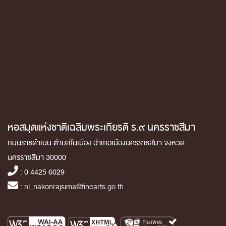
หอสมุดแห่งชาติเฉลิมพระเกียรติ ร.๙ นครราชสีมา
ถนนราชดำเนิน ตำบลในเมือง อำเภอเมืองนครราชสีมา จังหวัด
นครราชสีมา 30000
: 0 4425 6029
:
nl_nakonrajsima@finearts.go.th