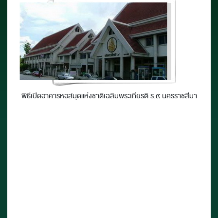
พิธีเปิดอาคารหอสมุดแห่งชาติเฉลิมพระเกียรติ ร.๙ นครราชสีมา