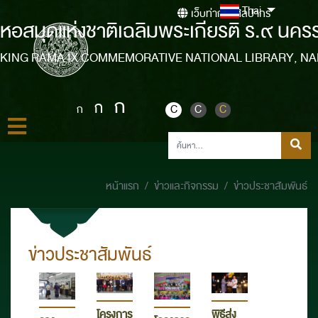
Thai
เว็บท่ากรมศิลปากร
หอสมุดแห่งชาติเฉลิมพระเกียรติ ร.๙ นคร
KING RAMA IX COMMEMORATIVE NATIONAL LIBRARY, N
ก
ก
ก
C
C
C
หน้าแรก
ข่าวและกิจกรรม
ข่าวประชาสัมพันธ์
ข่าวประชาสัมพันธ์
โครงการ
พิธีส่ง