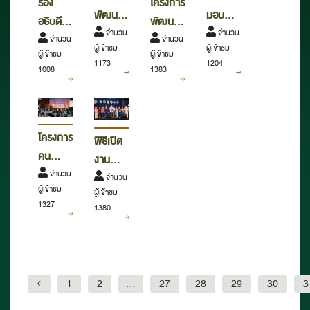
รอง
โครงการ
พัฒนา
มอบ
อธิบดี
พัฒนา
สัมพันธ์
จำนวน
โครงการ
จำนวน
กรม
จำนวน
สัมพันธ์
จำนวน
ผู้เข้าชม
ผู้เข้าชม
เครือ
PEA
ผู้เข้าชม
ผู้เข้าชม
ศิลปากร
เครือ
1173
1204
1008
1383
ข่าย
LED
ตรวจ
ข่าย
มวลชน
เพื่อ
เยี่ยม
มวลชน
เพื่อ
แหล่ง
หอสมุดแห่งชาติ
เพื่อ
ความ
ท่อง
เฉลิมพระเกียรติ
ความ
โครงการ
พิธีเปิด
มั่นคง
เที่ยวเชิง
ร.๙
มั่นคง
คน
งาน
ภายใน
วัฒนธรรม
นครราชสีมา
ภายใน
โคราช
จำนวน
เทศกาล
จำนวน
จังหวัด
ไทย
จังหวัด
ผู้เข้าชม
ผู้เข้าชม
อ่านได้
หุ่นร่วม
นครราชสีมา
1327
นครราชสีมา
1380
อ่านดี
สมัย
ประจำปี
ประจำปี
เยาวชน
2561 ณ
2561 ณ
นานาชาติ
โรงเรียน
โรงเรียน
2018
วังไม้แดง
บ้าน
‹
1
2
...
27
28
29
30
3
พิทยาคม
หิ่งห้อย