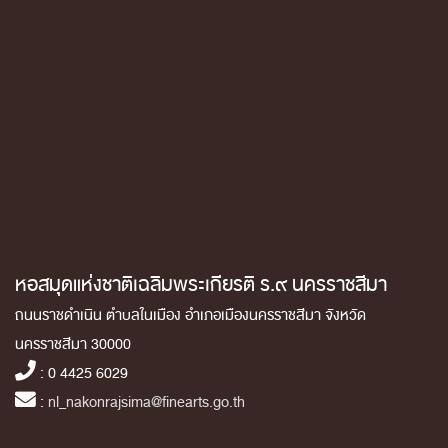
หอสมุดแห่งชาติเฉลิมพระเกียรติ ร.๙ นครราชสีมา
ถนนราชดำเนิน ตำบลในเมือง อำเภอเมืองนครราชสีมา จังหวัด
นครราชสีมา 30000
: 0 4425 6029
:
nl_nakonrajsima@finearts.go.th