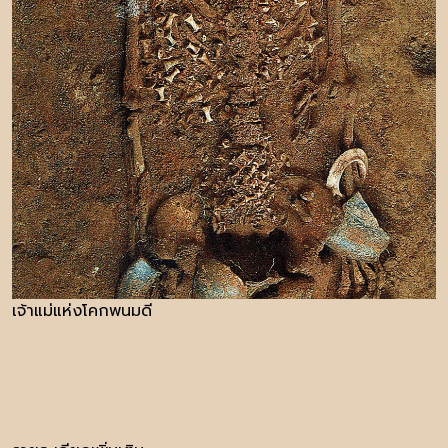
เจ้าแม่แห่งโคกพนมดี