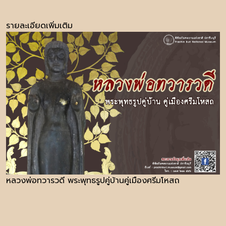
รายละเอียดเพิ่มเติม
หลวงพ่อทวารวดี พระพุทธรูปคู่บ้านคู่เมืองศรีมโหสถ