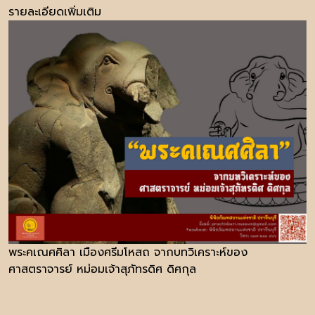
รายละเอียดเพิ่มเติม
พระคเณศศิลา เมืองศรีมโหสถ จากบทวิเคราะห์ของ
ศาสตราจารย์ หม่อมเจ้าสุภัทรดิศ ดิศกุล