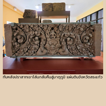
ทับหลังปราสาทเขาโล้นกลับคืนสู่มาตุภูมิ แผ่นดินจังหวัดสระแก้ว