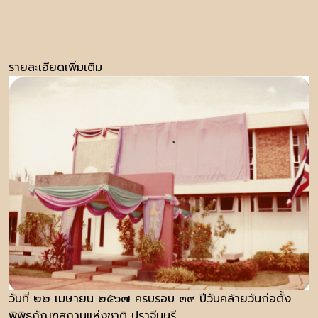
รายละเอียดเพิ่มเติม
วันที่ ๒๒ เมษายน ๒๕๖๗ ครบรอบ ๓๙ ปีวันคล้ายวันก่อตั้ง
พิพิธภัณฑสถานแห่งชาติ ปราจีนบุรี