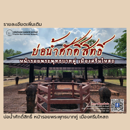
รายละเอียดเพิ่มเติม
บ่อน้ำศักดิ์สิทธิ์ หน้ารอยพระพุทธบาทคู่ เมืองศรีมโหสถ