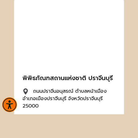
พิพิธภัณฑสถานแห่งชาติ ปราจีนบุรี
ถนนปราจีนอนุสรณ์ ตำบลหน้าเมือง
อำเภอเมืองปราจีนบุรี จังหวัดปราจีนบุรี
25000
0-3721-1586
nm_prajinburi@finearts.go.th,