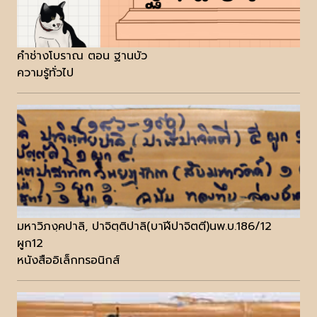
คำช่างโบราณ ตอน ฐานบัว
ความรู้ทั่วไป
มหาวิภงฺคปาลิ, ปาจิตฺติปาลิ(บาฬีปาจิตตี)นพ.บ.186/12
ผูก12
หนังสืออิเล็กทรอนิกส์