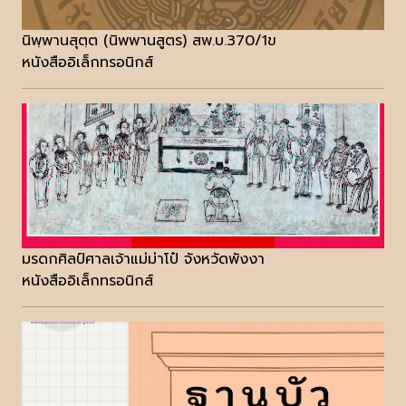
นิพฺพานสุตฺต (นิพพานสูตร) สพ.บ.370/1ข
หนังสืออิเล็กทรอนิกส์
มรดกศิลป์ศาลเจ้าแม่ม่าโป๋ จังหวัดพังงา
หนังสืออิเล็กทรอนิกส์