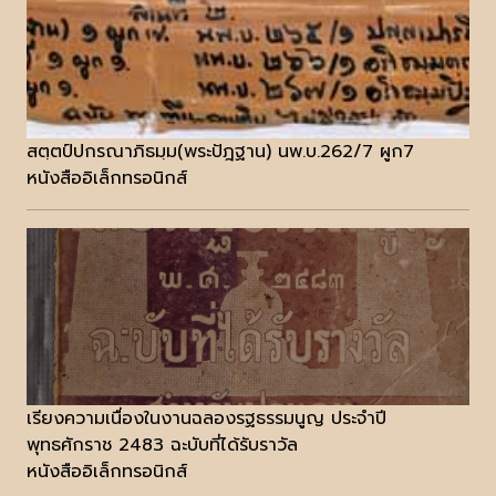
สตฺตป์ปกรณาภิธมฺม(พระปัฎฐาน) นพ.บ.262/7 ผูก7
หนังสืออิเล็กทรอนิกส์
เรียงความเนื่องในงานฉลองรฐธรรมนูญ ประจำปี
พุทธศักราช 2483 ฉะบับที่ได้รับราวัล
หนังสืออิเล็กทรอนิกส์