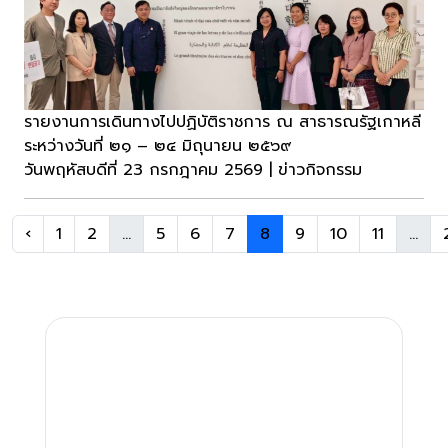
รายงานการเดินทางไปปฏิบัติราชการ ณ สาธารณรัฐเกาหลี
ระหว่างวันที่ ๒๑ – ๒๔ มิถุนายน ๒๕๖๙
วันพฤหัสบดีที่ 23 กรกฎาคม 2569 | ข่าวกิจกรรม
‹
1
2
...
5
6
7
8
9
10
11
...