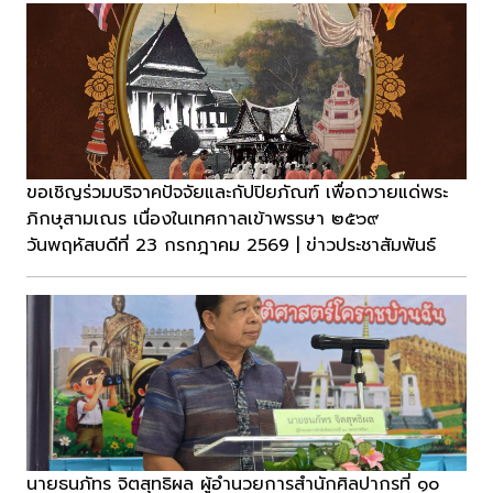
ขอเชิญร่วมบริจาคปัจจัยและกัปปิยภัณฑ์ เพื่อถวายแด่พระ
ภิกษุสามเณร เนื่องในเทศกาลเข้าพรรษา ๒๕๖๙
วันพฤหัสบดีที่ 23 กรกฎาคม 2569 | ข่าวประชาสัมพันธ์
นายธนภัทร จิตสุทธิผล ผู้อำนวยการสำนักศิลปากรที่ ๑๐