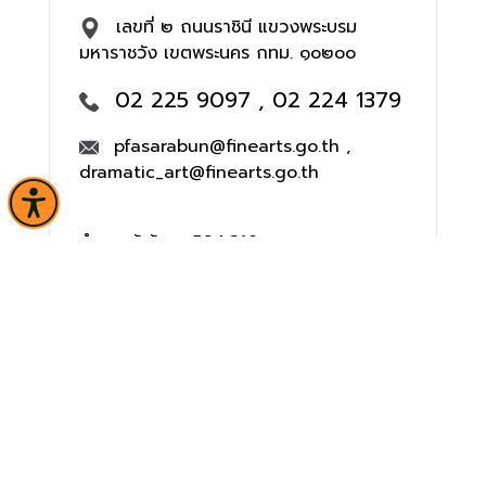
เลขที่ ๒ ถนนราชินี แขวงพระบรม
มหาราชวัง เขตพระนคร กทม. ๑๐๒๐๐
02 225 9097 , 02 224 1379
pfasarabun@finearts.go.th ,
dramatic_art@finearts.go.th
จำนวนผู้เข้าชม 504,316 คน
หน้าหลัก
ข่าวและกิจกรรม
นิทรรศการ
บริการ