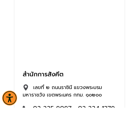
สำนักการสังคีต
เลขที่ ๒ ถนนราชินี แขวงพระบรม
มหาราชวัง เขตพระนคร กทม. ๑๐๒๐๐
02 225 9097 , 02 224 1379
pfasarabun@finearts.go.th ,
dramatic_art@finearts.go.th