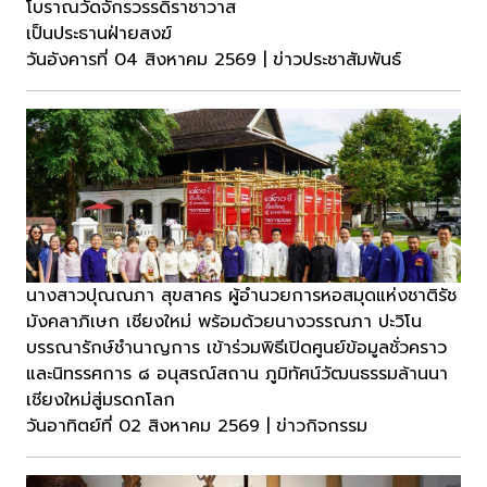
โบราณวัดจักรวรรดิราชาวาส
เป็นประธานฝ่ายสงฆ์
วันอังคารที่ 04 สิงหาคม 2569 | ข่าวประชาสัมพันธ์
นางสาวปุณณภา สุขสาคร ผู้อำนวยการหอสมุดแห่งชาติรัช
มังคลาภิเษก เชียงใหม่ พร้อมด้วยนางวรรณภา ปะวิโน
บรรณารักษ์ชำนาญการ เข้าร่วมพิธีเปิดศูนย์ข้อมูลชั่วคราว
และนิทรรศการ ๘ อนุสรณ์สถาน ภูมิทัศน์วัฒนธรรมล้านนา
เชียงใหม่สู่มรดกโลก
วันอาทิตย์ที่ 02 สิงหาคม 2569 | ข่าวกิจกรรม