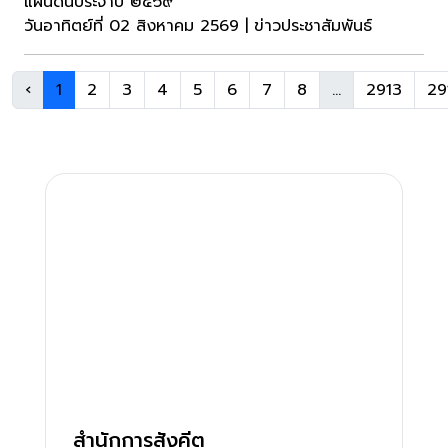
แผ่นดินประจำปี ๒๕๖๙
วันอาทิตย์ที่ 02 สิงหาคม 2569 | ข่าวประชาสัมพันธ์
‹
1
2
3
4
5
6
7
8
...
2913
29
สำนักการสังคีต