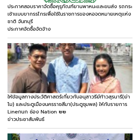
ประกาศสอบราคาจัดซื้อคุรุภัณฑ์ยานพาหนะเเละขนส่ง รถกระ
เช้าเเบบขากรรไกรเพื่อใช้ในราชการของหอจดหมายเหตุเเห่ง
ชาติ จันทบุรี
ประกาศจัดซื้อจัดจ้าง
ให้ข้อมูลทางประวัติศาสตร์เกี่ยวกับอนุสาวรีย์ท้าวสุรนารี(ย่า
โม) และประตูเมืองนครราชสีมา(ประตูชุมพล) ให้กับรายการ
Lineกนก ช่อง Nation ๒๒
ข่าวประชาสัมพันธ์