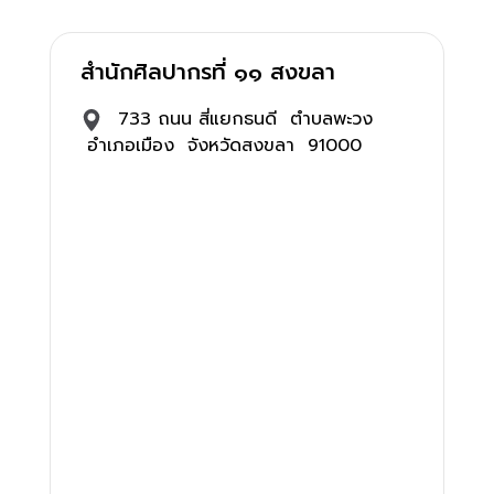
สำนักศิลปากรที่ ๑๑ สงขลา
733 ถนน สี่แยกธนดี ตำบลพะวง
อำเภอเมือง จังหวัดสงขลา 91000