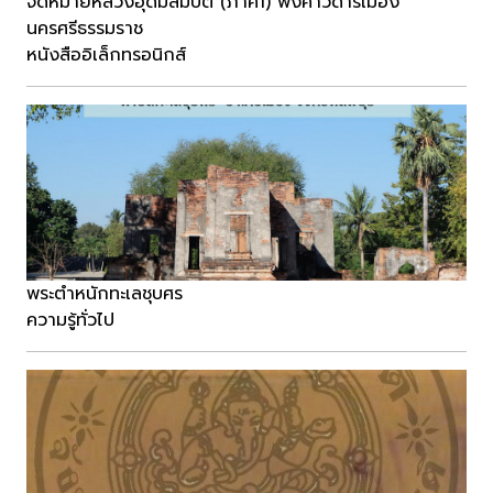
จดหมายหลวงอุดมสมบัติ (ภาค1) พงศาวดารเมือง
นครศรีธรรมราช
หนังสืออิเล็กทรอนิกส์
พระตำหนักทะเลชุบศร
ความรู้ทั่วไป