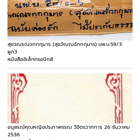
สุชวณฺรณจกฺกกุมาร (สุชวัณณจักกกุมาร) นพ.บ.59/3
ผูก3
หนังสืออิเล็กทรอนิกส์
อนุสรณ์คุณหญิงประภาพรรณ วิจิตรวาทการ 26 ธันวาคม
2536