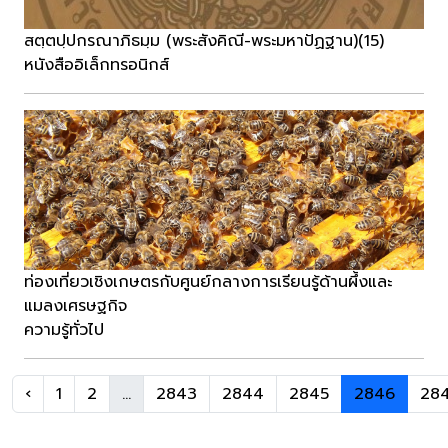
สตฺตปฺปกรณาภิธมฺม (พระสังคิณี-พระมหาปัฏฐาน)(15)
หนังสืออิเล็กทรอนิกส์
ท่องเที่ยวเชิงเกษตรกับศูนย์กลางการเรียนรู้ด้านผึ้งและ
แมลงเศรษฐกิจ
ความรู้ทั่วไป
‹
1
2
...
2843
2844
2845
2846
28