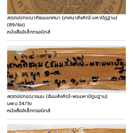
สตฺตปฺปกรณาภิธมฺมเทศนา (เทศนาสังคิณี-มหาปัฏฐาน)
(89/6ข)
หนังสืออิเล็กทรอนิกส์
สตฺตปปกฺรณาธมฺม (ธัมมสังคิณี-พระมหาปัฏบฐาน)
นพ.บ.34/1ข
หนังสืออิเล็กทรอนิกส์