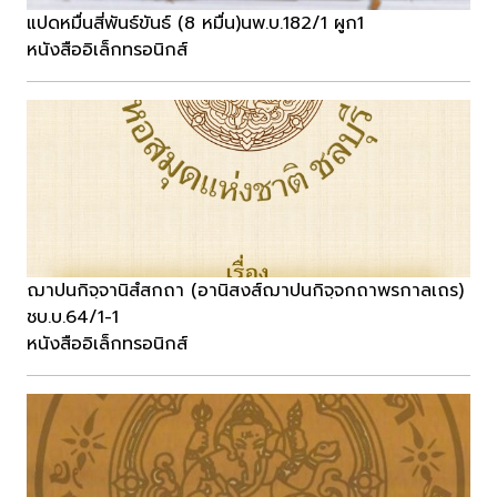
แปดหมื่นสี่พันธ์ขันธ์ (8 หมื่น)นพ.บ.182/1 ผูก1
หนังสืออิเล็กทรอนิกส์
ฌาปนกิจฺจานิสํสกถา (อานิสงส์ฌาปนกิจฺจกถาพรกาลเถร)
ชบ.บ.64/1-1
หนังสืออิเล็กทรอนิกส์