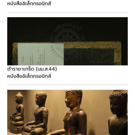
หนังสืออิเล็กทรอนิกส์
ตำรายาเกร็ด (นม.ส.44)
หนังสืออิเล็กทรอนิกส์