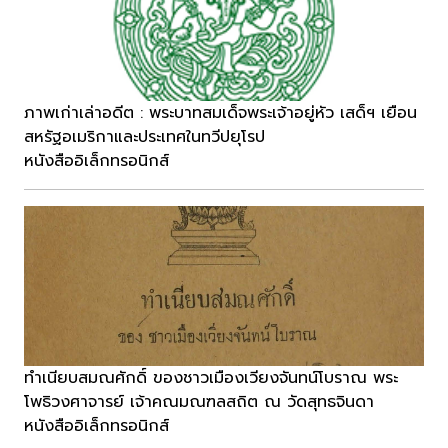
ภาพเก่าเล่าอดีต : พระบาทสมเด็จพระเจ้าอยู่หัว เสด็ฯ เยือน
สหรัฐอเมริกาและประเทศในทวีปยุโรป
หนังสืออิเล็กทรอนิกส์
ทำเนียบสมณศักดิ์ ของชาวเมืองเวียงจันทน์โบราณ พระ
โพธิวงศาจารย์ เจ้าคณมณฑลสถิต ณ วัดสุทธจินดา
หนังสืออิเล็กทรอนิกส์