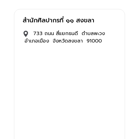
สำนักศิลปากรที่ ๑๑ สงขลา
733 ถนน สี่แยกธนดี ตำบลพะวง
อำเภอเมือง จังหวัดสงขลา 91000