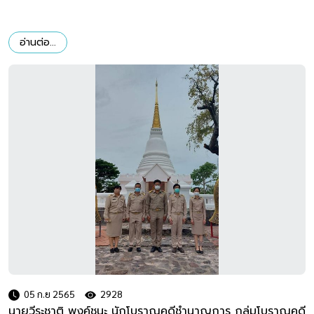
อ่านต่อ...
05 ก.ย 2565
2928
นายวีระชาติ พงค์ชนะ นักโบราณคดีชำนาญการ กลุ่มโบราณคดี