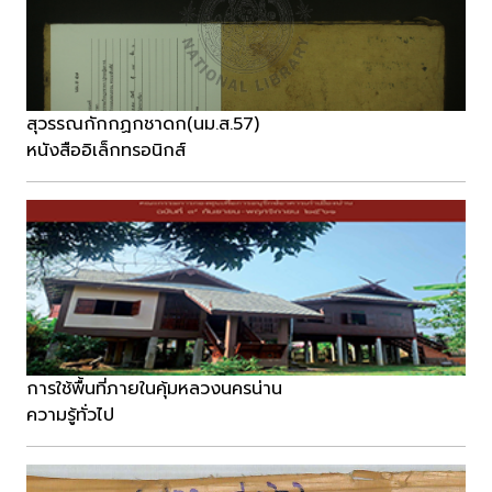
สุวรรณกักกฏกชาดก(นม.ส.57)
หนังสืออิเล็กทรอนิกส์
การใช้พื้นที่ภายในคุ้มหลวงนครน่าน
ความรู้ทั่วไป