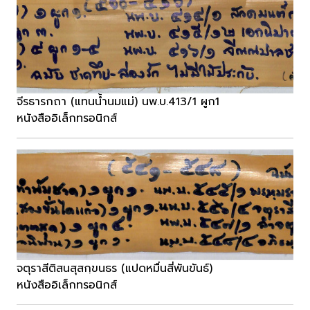
จีรธารกถา (แทนน้ำนมแม่) นพ.บ.413/1 ผูก1
หนังสืออิเล็กทรอนิกส์
จตุราสีติสนสุสกฺขนธร (แปดหมื่นสี่พันขันธ์)
หนังสืออิเล็กทรอนิกส์