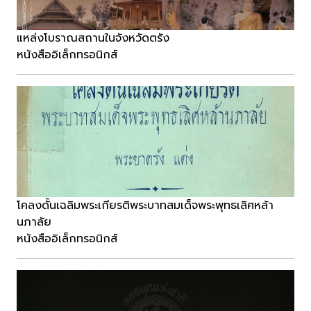
แหล่งโบราณสถานในจังหวัดตรัง
หนังสืออิเล็กทรอนิกส์
โคลงดั้นเฉลิมพระเกียรติพระบาทสมเด็จพระพุทธเลิศหล้า
นภาลัย
หนังสืออิเล็กทรอนิกส์