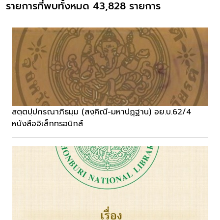
รายการที่พบทั้งหมด 43,828 รายการ
สตฺตปฺปกรณาภิธมฺม (สงฺคิณี-มหาปฏฺฐาน) อย.บ.62/4
หนังสืออิเล็กทรอนิกส์