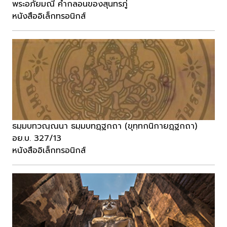
พระอภัยมณี คำกลอนของสุนทรภู่
หนังสืออิเล็กทรอนิกส์
ธมฺมบทวณฺณนา ธมฺมบทฏฺฐกถา (ขุทฺทกนิกายฏฺฐกถา)
อย.บ. 327/13
หนังสืออิเล็กทรอนิกส์