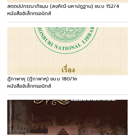
สตฺตปฺปกรณาภิธมฺม (สงฺคิณี-มหาปฎฺฐาน) ชบ.บ 152/4
หนังสืออิเล็กทรอนิกส์
ฎีกาพาหุ (ฎีกาพาหุ) ชบ.บ 180/1ค
หนังสืออิเล็กทรอนิกส์