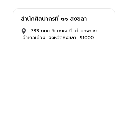
สำนักศิลปากรที่ ๑๑ สงขลา
733 ถนน สี่แยกธนดี ตำบลพะวง
อำเภอเมือง จังหวัดสงขลา 91000