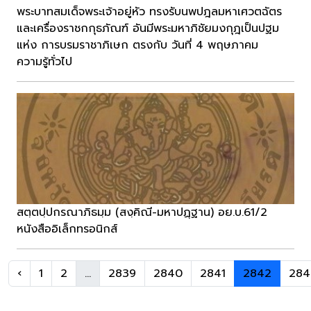
พระบาทสมเด็จพระเจ้าอยู่หัว ทรงรับนพปฎลมหาเศวตฉัตร
และเครื่องราชกกุธภัณฑ์ อันมีพระมหาภิชัยมงกุฎเป็นปฐม
แห่ง การบรมราชาภิเษก ตรงกับ วันที่ 4 พฤษภาคม
ความรู้ทั่วไป
สตฺตปฺปกรณาภิธมฺม (สงฺคิณี-มหาปฏฺฐาน) อย.บ.61/2
หนังสืออิเล็กทรอนิกส์
‹
1
2
...
2839
2840
2841
2842
284