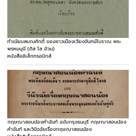
ทำเนียบสมณศักดิ์ ของชาวเมืองเวียงจันทน์โบราณ พระ
พรหมมุนี (ติสฺ โส อ้วน)
หนังสืออิเล็กทรอนิกส์
กฤษณาสอนน้องคำฉันท์ ฉบับกรุงธนบุรี กฤษณาสอนน้อง
คำฉันท์ และวินิจฉัยเรื่องกฤษณาสอนน้อง