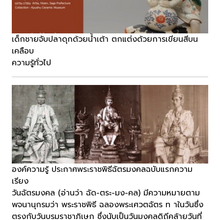
เด็กชายจับปลาดุกด้วยน้ำเต้า ตกแต่งด้วยการเขียนสีบน
เคลือบ
ความรู้ทั่วไป
องค์ความรู้ ประกาศพระราชพิธีฉัตรมงคลฉบับแรกความ
เรียง
วันฉัตรมงคล (อ่านว่า ฉัด-ตระ-มง-คล) มีความหมายตาม
พจนานุกรมว่า พระราชพิธี ฉลองพระเศวตฉัตร ท าในวันซึ่ง
ตรงกับวันบรมราชาภิเษก ซึ่งนับเป็นวันมงคลดิถีคล้ายวันที่