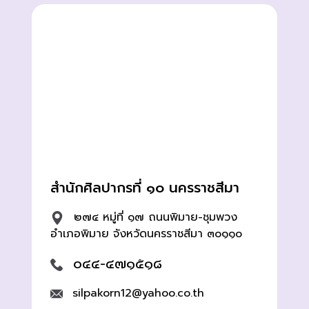
สำนักศิลปากรที่ ๑๐ นครราชสีมา
๒๗๔ หมู่ที่ ๑๗ ถนนพิมาย-ชุมพวง
อำเภอพิมาย จังหวัดนครราชสีมา ๓๐๑๑๐
๐๔๔-๔๗๑๕๑๘
silpakorn12@yahoo.co.th