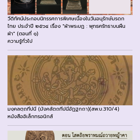
วีดิทัศน์ประกอบนิทรรศการพิเศษเนื่องในวันอนุรักษ์มรดก
ไทย ประจำปี ๒๕๖๔ เรื่อง "ผ้าพระบฏ : พุทธศรัทธาบนผืน
ผ้า" (ตอนที่ ๑)
ความรู้ทั่วไป
มงฺคลตฺถทีปนี (มังคลัตถทีปนีอัฏฐกถา)(สพ.บ.310/4)
หนังสืออิเล็กทรอนิกส์