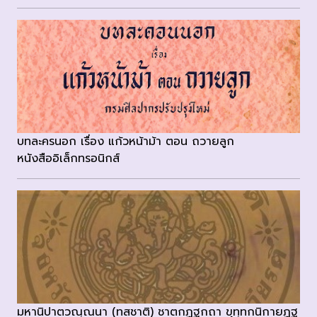
บทละครนอก เรื่อง แก้วหน้าม้า ตอน ถวายลูก
หนังสืออิเล็กทรอนิกส์
มหานิปาตวณฺณนา (ทสชาติ) ชาตกฏฐกถา ขุทฺทกนิกายฏฐ