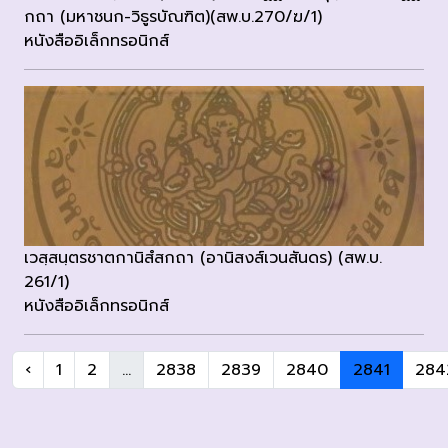
กถา (มหาชนก-วิธูรบัณฑิต)(สพ.บ.270/ฆ/1)
หนังสืออิเล็กทรอนิกส์
เวสฺสนฺตรชาตกานิสํสกถา (อานิสงส์เวนสันดร) (สพ.บ.
261/1)
หนังสืออิเล็กทรอนิกส์
‹
1
2
...
2838
2839
2840
2841
284