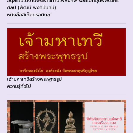
อนุสรณ์ในงานพระราชทานเพลิงศพ ร้อยเอกขุนพิพัฒศร
ศิลป์ (พัฒน์ พงศนันทน์)
หนังสืออิเล็กทรอนิกส์
เจ้ามหาเทวีสร้างพระพุทธรูป
ความรู้ทั่วไป