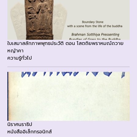
ใบเสมาสลักภาพพุทธประวัติ ตอน โสตถิยพราหมณ์ถวาย
หญ้าคา
ความรู้ทั่วไป
นิราศนราธิป
หนังสืออิเล็กทรอนิกส์