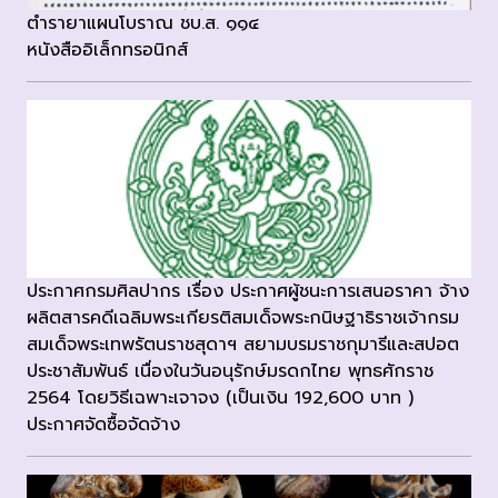
ตำรายาแผนโบราณ ชบ.ส. ๑๑๔
หนังสืออิเล็กทรอนิกส์
ประกาศกรมศิลปากร เรื่อง ประกาศผู้ชนะการเสนอราคา จ้าง
ผลิตสารคดีเฉลิมพระเกียรติสมเด็จพระกนิษฐาธิราชเจ้ากรม
สมเด็จพระเทพรัตนราชสุดาฯ สยามบรมราชกุมารีและสปอต
ประชาสัมพันธ์ เนื่องในวันอนุรักษ์มรดกไทย พุทธศักราช
2564 โดยวิธีเฉพาะเจาจง (เป็นเงิน 192,600 บาท )
ประกาศจัดซื้อจัดจ้าง