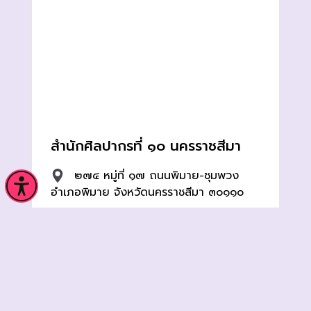
สำนักศิลปากรที่ ๑๐ นครราชสีมา
๒๗๔ หมู่ที่ ๑๗ ถนนพิมาย-ชุมพวง
อำเภอพิมาย จังหวัดนครราชสีมา ๓๐๑๑๐
๐๔๔-๔๗๑๕๑๘
silpakorn12@yahoo.co.th