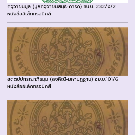
กจฺจายนมูล (มูลกจฺจายนสนฺธิ-การก) ชบ.บ. 232/ง/2
หนังสืออิเล็กทรอนิกส์
สตฺตปฺปกรณาภิธมฺม (สงฺคิณี-มหาปฎฐาน) อย.บ.101/6
หนังสืออิเล็กทรอนิกส์