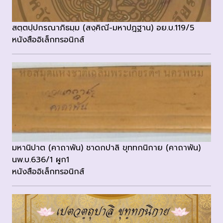
สตฺตปฺปกรณาภิธมฺม (สงฺคิณี-มหาปฎฐาน) อย.บ.119/5
หนังสืออิเล็กทรอนิกส์
มหานิปาต (คาถาพัน) ชาดกปาลิ ขุททกนิกาย (คาถาพัน)
นพ.บ.636/1 ผูก1
หนังสืออิเล็กทรอนิกส์