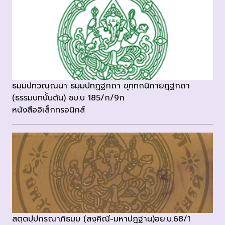
ธมฺมปทวณฺณนา ธมฺมปทฎฺฐกถา ขุทฺทกนิกายฎฺฐกถา
(ธรรมบทบั้นต้น) ชบ.บ 185/ก/9ก
หนังสืออิเล็กทรอนิกส์
สตฺตปฺปกรณาภิธมฺม (สงฺคิณี-มหาปฎฐาน)อย.บ.68/1