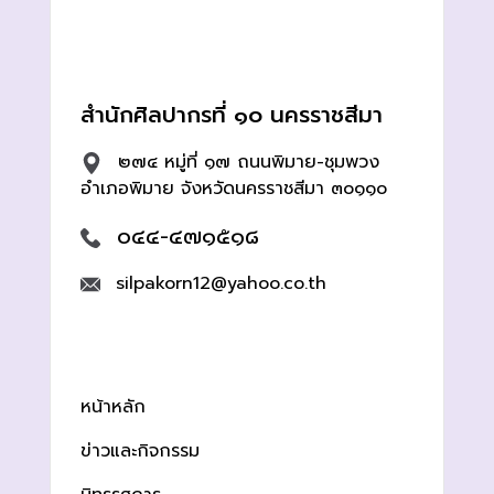
สำนักศิลปากรที่ ๑๐ นครราชสีมา
๒๗๔ หมู่ที่ ๑๗ ถนนพิมาย-ชุมพวง
อำเภอพิมาย จังหวัดนครราชสีมา ๓๐๑๑๐
๐๔๔-๔๗๑๕๑๘
silpakorn12@yahoo.co.th
หน้าหลัก
ข่าวและกิจกรรม