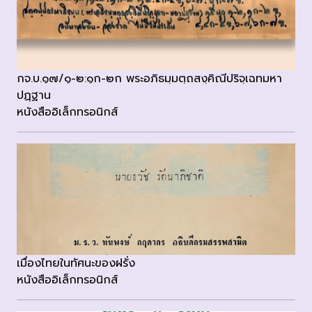
กจ.บ.๑๗/๑-๒:๑ก-๒ก พระอภิธมฺมตฺถสงฺคิณีปริจฺเฉทมหา
ปฏฺฐาน
หนังสืออิเล็กทรอนิกส์
เมื่องไทยในทัศนะของฝรั่ง
หนังสืออิเล็กทรอนิกส์