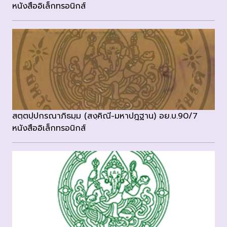
หนังสืออิเล็กทรอนิกส์
สตฺตปฺปกรณาภิธมฺม (สงฺคิณี-มหาปฎฐาน) อย.บ.90/7
หนังสืออิเล็กทรอนิกส์