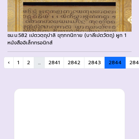
ชม.บ.582 เปตวตฺถุปาลิ ขุทฺทกนิกาย (บาลีเปตวัตถุ) ผูก 1
หนังสืออิเล็กทรอนิกส์
‹
1
2
...
2841
2842
2843
2844
284