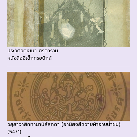
ประวัติวัดเขมา ภิรตาราม
หนังสืออิเล็กทรอนิกส์
วสฺสาวาสิกทานานิสํสกถา (อานิสงส์ถวายผ้าอาบน้ำฝน)
(54/1)