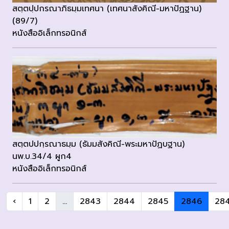
สตฺตปฺปกรณาภิธมฺมเทศนา (เทศนาสังคิณี-มหาปัฏฐาน)
(89/7)
หนังสืออิเล็กทรอนิกส์
สตฺตปปกฺรณาธมฺม (ธัมมสังคิณี-พระมหาปัฏบฐาน)
นพ.บ.34/4 ผูก4
หนังสืออิเล็กทรอนิกส์
‹
1
2
...
2843
2844
2845
2846
28