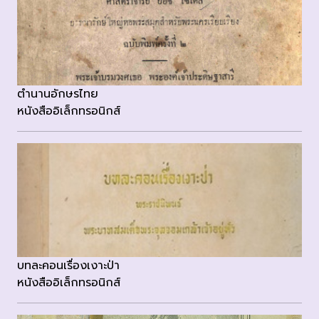
ตำนานอักษรไทย
หนังสืออิเล็กทรอนิกส์
บทละคอนเรื่องเงาะป่า
หนังสืออิเล็กทรอนิกส์