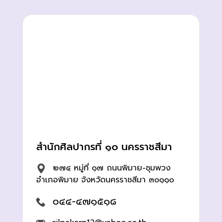
สำนักศิลปากรที่ ๑๐ นครราชสีมา
๒๗๔ หมู่ที่ ๑๗ ถนนพิมาย-ชุมพวง
อำเภอพิมาย จังหวัดนครราชสีมา ๓๐๑๑๐
๐๔๔-๔๗๑๕๑๘