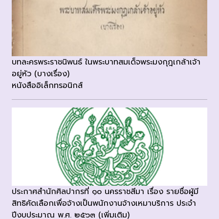
บทละครพระราชนิพนธ์ ในพระบาทสมเด็จพระมงกุฎเกล้าเจ้า
อยู่หัว (บางเรื่อง)
หนังสืออิเล็กทรอนิกส์
ประกาศสำนักศิลปากรที่ ๑๐ นครราชสีมา เรื่อง รายชื่อผู้มี
สิทธิคัดเลือกเพื่อจ้างเป็นพนักงานจ้างเหมาบริการ ประจำ
ปีงบประมาณ พ.ศ. ๒๕๖๓ (เพิ่มเติม)