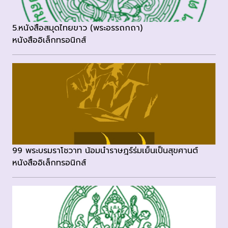
5.หนังสือสมุดไทยขาว (พระอรรถกถา)
หนังสืออิเล็กทรอนิกส์
99 พระบรมราโชวาท น้อมนำราษฎร์ร่มเย็นเป็นสุขศานต์
หนังสืออิเล็กทรอนิกส์