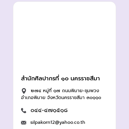
สำนักศิลปากรที่ ๑๐ นครราชสีมา
๒๗๔ หมู่ที่ ๑๗ ถนนพิมาย-ชุมพวง
อำเภอพิมาย จังหวัดนครราชสีมา ๓๐๑๑๐
๐๔๔-๔๗๑๕๑๘
silpakorn12@yahoo.co.th