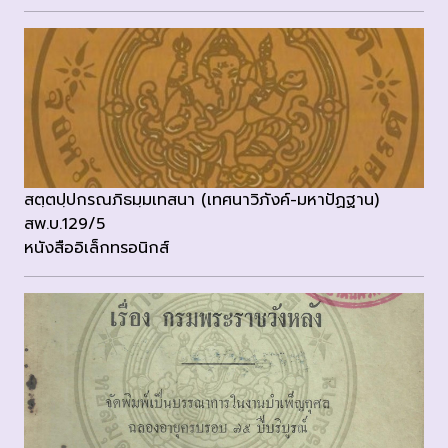
สตฺตปฺปกรณภิธมฺมเทสนา (เทศนาวิภังค์-มหาปัฏฐาน)
สพ.บ.129/5
หนังสืออิเล็กทรอนิกส์