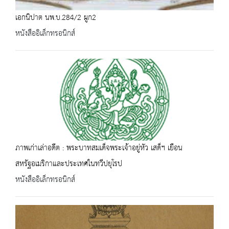
เอกนิปาต นพ.บ.284/2 ผูก2
หนังสืออิเล็กทรอนิกส์
ภาพเก่าเล่าอดีต : พระบาทสมเด็จพระเจ้าอยู่หัว เสด็ฯ เยือน
สหรัฐอเมริกาและประเทศในทวีปยุโรป
หนังสืออิเล็กทรอนิกส์