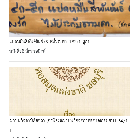
แปดหมื่นสี่พันธ์ขันธ์ (8 หมื่น)นพ.บ.182/1 ผูก1
หนังสืออิเล็กทรอนิกส์
ฌาปนกิจฺจานิสํสกถา (อานิสงส์ฌาปนกิจฺจกถาพรกาลเถร) ชบ.บ.64/1-
1