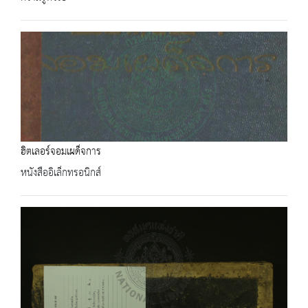
ฮิตเลอร์จอมเผด็จการ
หนังสืออิเล็กทรอนิกส์