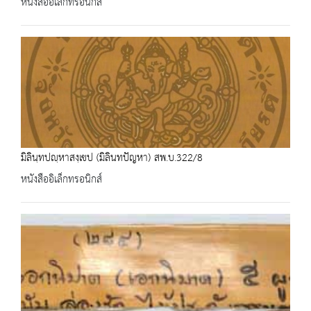
หนังสืออิเล็กทรอนิกส์
มิลินฺทปญฺหาสงฺเขป (มิลินทปัญหา) สพ.บ.322/8
หนังสืออิเล็กทรอนิกส์