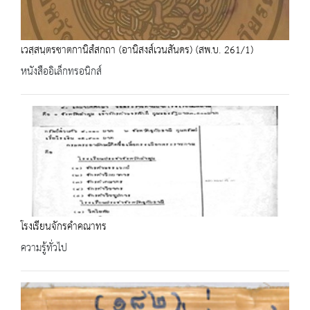
เวสฺสนฺตรชาตกานิสํสกถา (อานิสงส์เวนสันดร) (สพ.บ. 261/1)
หนังสืออิเล็กทรอนิกส์
โรงเรียนจักรคำคณาทร
ความรู้ทั่วไป