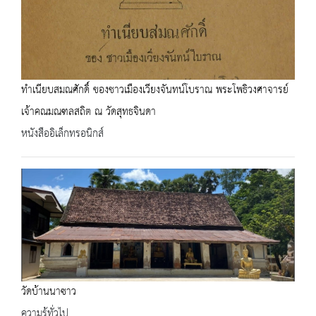
ทำเนียบสมณศักดิ์ ของชาวเมืองเวียงจันทน์โบราณ พระโพธิวงศาจารย์
เจ้าคณมณฑลสถิต ณ วัดสุทธจินดา
หนังสืออิเล็กทรอนิกส์
วัดบ้านนาซาว
ความรู้ทั่วไป