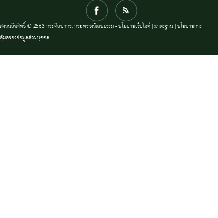
สงวนลิขสิทธิ์ © 2563 กรมศิลปากร. กระทรวงวัฒนธรรม -
นโยบายเว็บไซต์
|
มาตรฐาน
|
นโยบายการ
คุ้มครองข้อมูลส่วนบุคคล