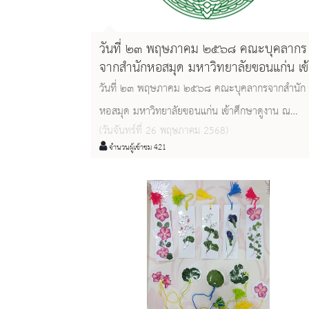
วันที่ ๒๓ พฤษภาคม ๒๕๖๘ คณะบุคลากร
จากสำนักหอสมุด มหาวิทยาลัยขอนแก่น เข้
ศึกษาดูงาน ณ หอสมุดแห่งชาติชลบุรี
วันที่ ๒๓ พฤษภาคม ๒๕๖๘ คณะบุคลากรจากสำนัก
หอสมุด มหาวิทยาลัยขอนแก่น เข้าศึกษาดูงาน ณ
(วันจันทร์ที่ 26 พฤษภาคม 2568)
หอสมุดแห่งชาติชลบุรี ตามโครงการสัมมนาเชิงปฏิบัติ
จำนวนผู้เข้าชม 421
การและศึกษาดูงาน SMART LIFE การขับเคลื่อน ๙ ค
นิยมองค์กรสู่ความเป็นเลิศ โดยมีนางโสภี เฮงสุดผล
หัวหน้าหอสมุดแห่งชาติชลบุรีและคณะเจ้าหน้าที่ให้กา
ต้อนรับและนำชม