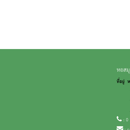
หอสมุ
ที่อยู่
ถนนว
อำเภอ
20
: 0
:
n