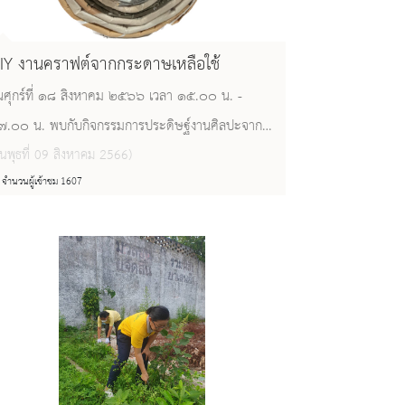
IY งานคราฟต์จากกระดาษเหลือใช้
ันศุกร์ที่ ๑๘ สิงหาคม ๒๕๖๖ เวลา ๑๕.๐๐ น. -
๗.๐๐ น. พบกับกิจกรรมการประดิษฐ์งานศิลปะจาก
าษเหลือใช้ ณ ห้องโถงอาคารโบราณสถาน
ันพุธที่ 09 สิงหาคม 2566)
จำนวนผู้เข้าชม 1607
อสมุดแห่งชาติชลบุรี