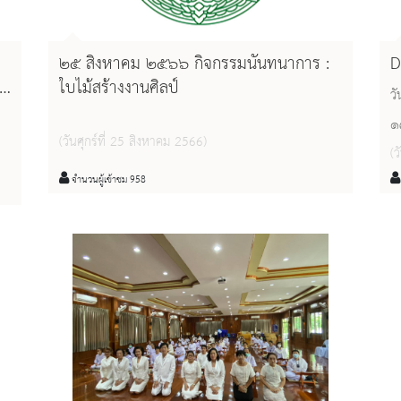
๒๕ สิงหาคม ๒๕๖๖ กิจกรรมนันทนาการ :
D
า
ใบไม้สร้างงานศิลป์
ว
๑
(วันศุกร์ที่ 25 สิงหาคม 2566)
กระด
(ว
จำนวนผู้เข้าชม 958
ห
่า
ร