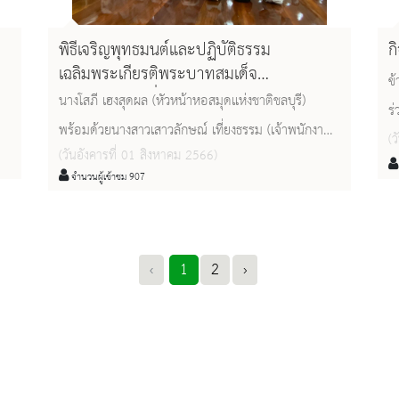
พิธีเจริญพุทธมนต์และปฏิบัติธรรม
ก
เฉลิมพระเกียรติพระบาทสมเด็จ
ข
พระเจ้าอยู่หัวเนื่องในโอกาสวันเฉลิม
นางโสภี เฮงสุดผล (หัวหน้าหอสมุดแห่งชาติชลบุรี)
ร
พระชนมพรรษา ๒๘ กรกฎาคม ๒๕๖๖
พร้อมด้วยนางสาวเสาวลักษณ์ เที่ยงธรรม (เจ้าพนักงาน
ห
(
(วันอังคารที่ 01 สิงหาคม 2566)
ห้องสมุดชำนาญงาน) เข้าร่วมพิธีเจริญพุทธมนต์และ
จำนวนผู้เข้าชม 907
ปฏิบัติธรรมเฉลิมพระเกียรติพระบาทสมเด็จ
พระเจ้าอยู่หัวเนื่องในโอกาสวันเฉลิมพระชนมพรรษา
๒๘ กรกฎาคม ๒๕๖๖ เพื่อแสดงถึงความความจงรัก
‹
1
2
›
ภักดีและระลึกถึงพระกรุณาธิคุณของสถาบันพระมหา
กษัตริย์ ซึ่งเป็นศูนย์รวมทางจิตใจของคนในชาติที่ทรง
อุทิศพระองค์ในพระกรณีย์กิจน้อยใหญ่เพื่อพสกนิกรชาว
ไทยเพื่อความเจริญก้าวหน้าของประเทศชาติเป็นสำคัญ