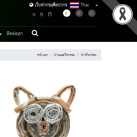
Thai
เว็บท่ากรมศิลปากร
เว็บท่ากรมศิลปากร
ก
ก
C
C
C
ก
ติดต่อเรา
หน้าแรก
ข่าวและกิจกรรม
ข่าวกิจกรรม